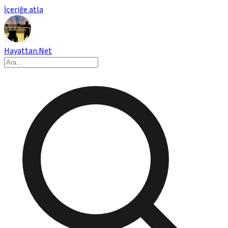
İçeriğe atla
Hayattan.Net