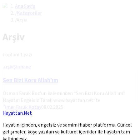
Ana Sayfa
/
Kategoriler
/
Arşiv
Arşiv
Toplam
1
yazı
Arşiv
Şiirhane
Sen Bizi Koru Allah'ım
Osman Faruk Boz’un kaleminden “Sen Bizi Koru Allah'ım”
Hayatın Engelsiz Tarafı www.hayattan.net ‘te
Ömer Faruk Kotay
08.02.2025
Hayattan.Net
Hayatın içinden, engelsiz ve samimi haber platformu. Güncel
gelişmeler, köşe yazıları ve kültürel içerikler ile hayatın tam
kalbindeyiz.