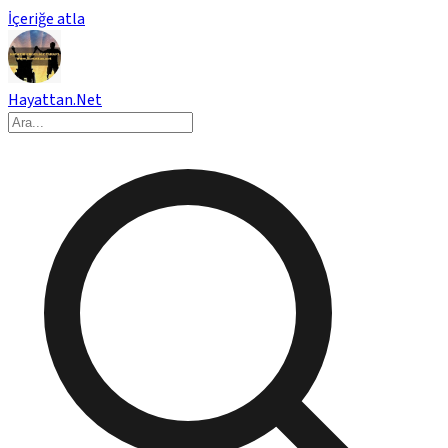
İçeriğe atla
Hayattan.Net