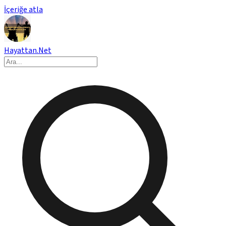
İçeriğe atla
Hayattan.Net