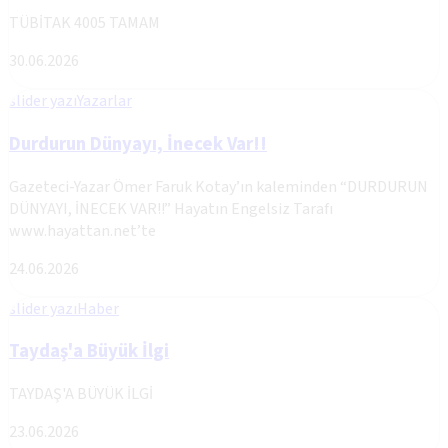
TÜBİTAK 4005 TAMAM
30.06.2026
slider yazı
Yazarlar
Durdurun Dünyayı, İnecek Var!!
Gazeteci-Yazar Ömer Faruk Kotay’ın kaleminden “DURDURUN
DÜNYAYI, İNECEK VAR!!” Hayatın Engelsiz Tarafı
www.hayattan.net’te
24.06.2026
slider yazı
Haber
Taydaş'a Büyük İlgi
TAYDAŞ'A BÜYÜK İLGİ
23.06.2026