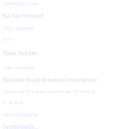
Yazarlar
slider yazı
Acil Kan Aranıyor!
slider yazı
Haber
Arşiv
Tüm Yazılar
slider yazı
Haber
Sivaslılar Büyük Buluşmaya Hazırlanıyor
SİVASLILAR BÜYÜK BULUŞMAYA HAZIRLANIYOR
01.08.2026
slider yazı
Yazarlar
Tatilim Geldi…