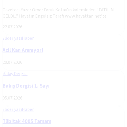
Gazeteci-Yazar Ömer Faruk Kotay’ın kaleminden “TATİLİM
GELDİ...” Hayatın Engelsiz Tarafı www.hayattan.net’te
22.07.2026
slider yazı
Haber
Acil Kan Aranıyor!
20.07.2026
Bakış Dergisi
Bakış Dergisi 1. Sayı
05.07.2026
slider yazı
Haber
Tübitak 4005 Tamam