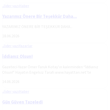
slider yazı
Haber
Yazarımız Önere Bir Teşekkür Daha...
YAZARIMIZ ÖNERE BİR TEŞEKKÜR DAHA...
18.06.2026
slider yazı
Yazarlar
İddianız Olsun!
Gazeteci-Yazar Ömer Faruk Kotay’ın kaleminden “İddianız
Olsun!” Hayatın Engelsiz Tarafı www.hayattan.net’te
14.06.2026
slider yazı
Haber
Gün Güven Tazeledi