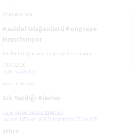
Öne Çıkan Yazı
Kasidef Olağanüstü Kongreye
Hazırlanıyor
KASİDEF Olağanüstü Kongreye Hazırlanıyor
•
05.06.2026
slider yazı
Haber
Yazarın Temaları
Sık Yazdığı Alanlar
slider yazı
641
Haber
201
Mİsafir
yazarlar
125
Yazarlar
98
Fotoğrafhane
72
Genel
65
Bülten