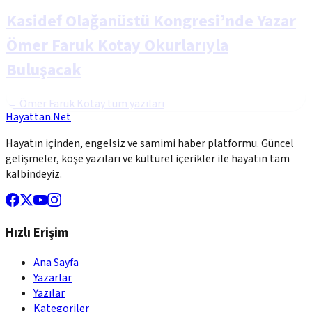
Kasidef Olağanüstü Kongresi’nde Yazar
Ömer Faruk Kotay Okurlarıyla
Buluşacak
←
Ömer Faruk Kotay
tüm yazıları
Hayattan.Net
Hayatın içinden, engelsiz ve samimi haber platformu. Güncel
gelişmeler, köşe yazıları ve kültürel içerikler ile hayatın tam
kalbindeyiz.
Hızlı Erişim
Ana Sayfa
Yazarlar
Yazılar
Kategoriler