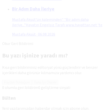
Bir Adım Daha İleriye
Mustafa Aksüt'ün kaleminden" "Bir adım daha
ileriye..."Hayatın Engelsiz Tarafı www.hayattan.net ‘te
Mustafa Aksüt
·
06.08.2026
Okur Geri Bildirimi
Bu yazı işinize yaradı mı?
Kısa geri bildiriminiz editoryal yönü güçlendirir ve benzer
içerikleri daha görünür kılmamıza yardımcı olur.
Faydalı Bulduğum
Daha İyi Olabilir
0
olumlu geri bildirim
0
geliştirme sinyali
Bülten
Yeni yazılarımızdan haberdar olmak için abone olun.