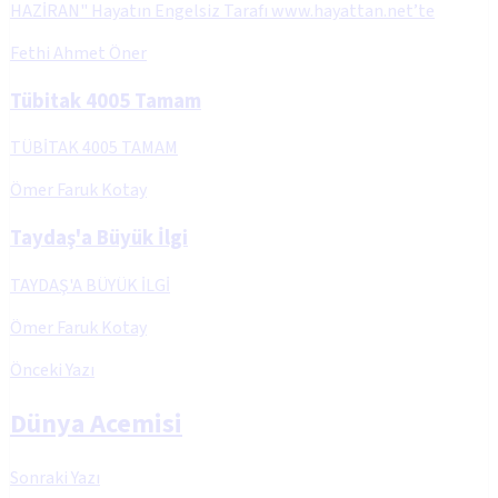
HAZİRAN" Hayatın Engelsiz Tarafı www.hayattan.net’te
Fethi Ahmet Öner
Tübitak 4005 Tamam
TÜBİTAK 4005 TAMAM
Ömer Faruk Kotay
Taydaş'a Büyük İlgi
TAYDAŞ'A BÜYÜK İLGİ
Ömer Faruk Kotay
Önceki Yazı
Dünya Acemisi
Sonraki Yazı