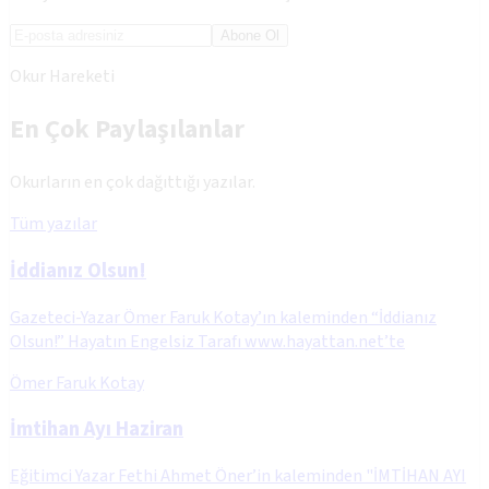
Abone Ol
Okur Hareketi
En Çok Paylaşılanlar
Okurların en çok dağıttığı yazılar.
Tüm yazılar
İddianız Olsun!
Gazeteci-Yazar Ömer Faruk Kotay’ın kaleminden “İddianız
Olsun!” Hayatın Engelsiz Tarafı www.hayattan.net’te
Ömer Faruk Kotay
İmtihan Ayı Haziran
Eğitimci Yazar Fethi Ahmet Öner’in kaleminden "İMTİHAN AYI