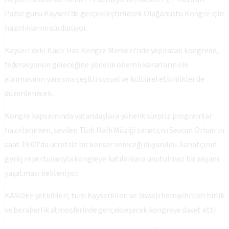
Pazar günü Kayseri'de gerçekleştirilecek Olağanüstü Kongre için
hazırlıklarını sürdürüyor.
Kayseri'deki Kadir Has Kongre Merkezi'nde yapılacak kongrede,
federasyonun geleceğine yönelik önemli kararların ele
alınmasının yanı sıra çeşitli sosyal ve kültürel etkinlikler de
düzenlenecek.
Kongre kapsamında vatandaşlara yönelik sürpriz programlar
hazırlanırken, sevilen Türk Halk Müziği sanatçısı Sevcan Orhan'ın
saat 19.00'da ücretsiz bir konser vereceği duyuruldu. Sanatçının
geniş repertuvarıyla kongreye katılanlara unutulmaz bir akşam
yaşatması bekleniyor.
KASİDEF yetkilileri, tüm Kayserilileri ve Sivaslı hemşehrileri birlik
ve beraberlik atmosferinde gerçekleşecek kongreye davet etti.