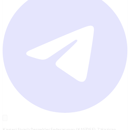
Kayseri Sivaslı Dernekler Federasyonu (KASİDEF), 7 Haziran