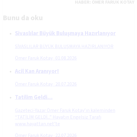
HABER: ÖMER FARUK KOTAY
Bunu da oku
Sivaslılar Büyük Buluşmaya Hazırlanıyor
SİVASLILAR BÜYÜK BULUŞMAYA HAZIRLANIYOR
Ömer Faruk Kotay
·
01.08.2026
Acil Kan Aranıyor!
Ömer Faruk Kotay
·
20.07.2026
Tatilim Geldi…
Gazeteci-Yazar Ömer Faruk Kotay’ın kaleminden
“TATİLİM GELDİ...” Hayatın Engelsiz Tarafı
www.hayattan.net’te
Ömer Faruk Kotay
·
22.07.2026