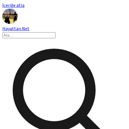
İçeriğe atla
Hayattan.Net