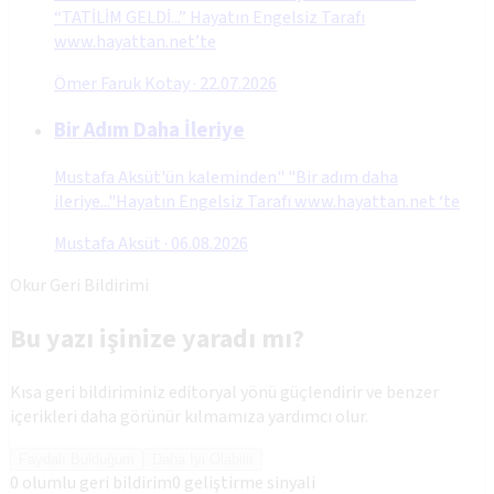
“TATİLİM GELDİ...” Hayatın Engelsiz Tarafı
www.hayattan.net’te
Ömer Faruk Kotay
·
22.07.2026
Bir Adım Daha İleriye
Mustafa Aksüt'ün kaleminden" "Bir adım daha
ileriye..."Hayatın Engelsiz Tarafı www.hayattan.net ‘te
Mustafa Aksüt
·
06.08.2026
Okur Geri Bildirimi
Bu yazı işinize yaradı mı?
Kısa geri bildiriminiz editoryal yönü güçlendirir ve benzer
içerikleri daha görünür kılmamıza yardımcı olur.
Faydalı Bulduğum
Daha İyi Olabilir
0
olumlu geri bildirim
0
geliştirme sinyali