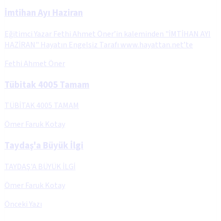
İmtihan Ayı Haziran
Eğitimci Yazar Fethi Ahmet Öner’in kaleminden "İMTİHAN AYI
HAZİRAN" Hayatın Engelsiz Tarafı www.hayattan.net’te
Fethi Ahmet Öner
Tübitak 4005 Tamam
TÜBİTAK 4005 TAMAM
Ömer Faruk Kotay
Taydaş'a Büyük İlgi
TAYDAŞ'A BÜYÜK İLGİ
Ömer Faruk Kotay
Önceki Yazı