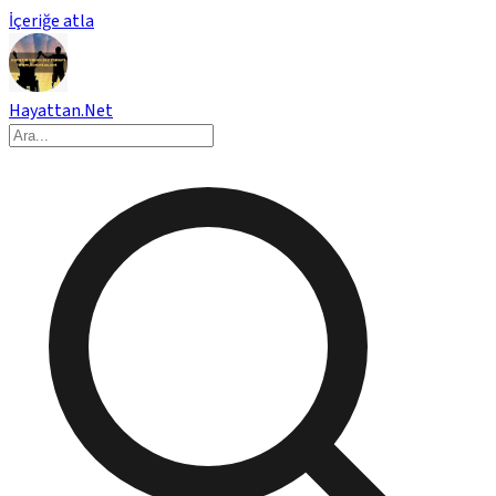
İçeriğe atla
Hayattan.Net