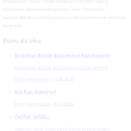
imzalayacak. Sosyal medya hesapları üzerinden yaptığı
paylaşımla heyecanını dile getiren Ömer Faruk Kotay, 7
Haziran'daki bu özel buluşmaya tüm kitapseverleri ve okurlarını
davet etti
Bunu da oku
Sivaslılar Büyük Buluşmaya Hazırlanıyor
SİVASLILAR BÜYÜK BULUŞMAYA HAZIRLANIYOR
Ömer Faruk Kotay
·
01.08.2026
Acil Kan Aranıyor!
Ömer Faruk Kotay
·
20.07.2026
Tatilim Geldi…
Gazeteci-Yazar Ömer Faruk Kotay’ın kaleminden