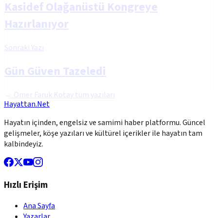
Kasidef Olağanüstü Kongreye
Hazırlanıyor
Sonraki Yazı
Gün Güven Tazeledi
←
Ömer Faruk Kotay
tüm yazıları
Hayattan.Net
Hayatın içinden, engelsiz ve samimi haber platformu. Güncel
gelişmeler, köşe yazıları ve kültürel içerikler ile hayatın tam
kalbindeyiz.
Hızlı Erişim
Ana Sayfa
Yazarlar