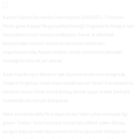
​Kayseri Sivaslı Dernekler Federasyonu (KASİDEF), 7 Haziran
Pazar günü Kayseri’de gerçekleştireceği Olağanüstü Kongre için
hazırlıklarını tüm hızıyla sürdürüyor. Sanat ve edebiyat
dünyasından önemli isimlerin katılması beklenen
organizasyonda, Kayseri kültür-sanat camiasının yakından
tanıdığı bir isim de yer alacak.
​Kadir Has Kongre Merkezi’nde düzenlenecek olan kongrede,
Hayatın Engelsiz Tarafı www.hayattan.net Genel Koordinatörü,
Gazeteci-Yazar Ömer Faruk Kotay, konuk yazar olarak Şarkışla
standında okurlarıyla buluşacak.
​Yakın zamanda Vefa Pera Yayın Grubu’ndan çıkan ve büyük ilgi
gören "Halka" isimli polisiye romanıyla dikkat çeken Kotay,
kongre kapsamında düzenlenecek imza gününde kitaplarını