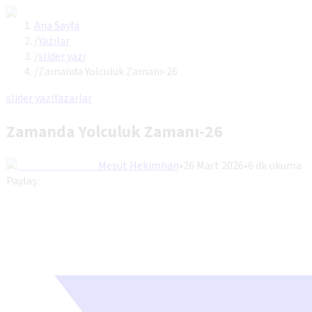
Ana Sayfa
/
Yazılar
/
slider yazı
/
Zamanda Yolculuk Zamanı-26
slider yazı
Yazarlar
Zamanda Yolculuk Zamanı-26
Mesut Hekimhan
•
26 Mart 2026
•
6
dk okuma
Paylaş: