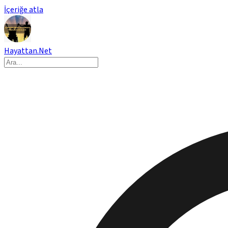
İçeriğe atla
Hayattan.Net