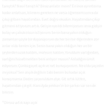
tanıştık? Nasıl tanıştık? Biraz anlatır mısın? En ince ayrıntısına
kadar anlatsan, bilmem gereken ne varsa öğrensem sonra da
çıkıp gitsen hayatımdan. Evet doğru okudun. Hayatımdan çıkıp
gitmeni istiyorum artık. Gelişin nasıldı bilemiyorum ama gidişin
kolay ve çabuk olsun istiyorum. Senin bana yakın olduğun
zamanları şöyle bir düşünüyorum da her biri bir diğerinden zor
anlar oldu benim için. Senin bana yakın olduğun her an bir
şeylerden uzak kaldım, mahrum kaldım. Yoruldum varlığından,
varlığını hissetmekten beni anlıyor musun? Anladığını ümit
ediyorum. Çünkü gayet açık ve net konuşuyorum. Ne oldu şaşırdın
mı yoksa? Sen alışık değilsin tabi benim bu kadar açık
konuşmama. Dedim ya yoruldum diye. Git artık lütfen,
hayatımdan çık git. Hani Ajda pekkan'ın bir şarkısı var sen de
bilirsin.
"Olmaz artık kapı açık