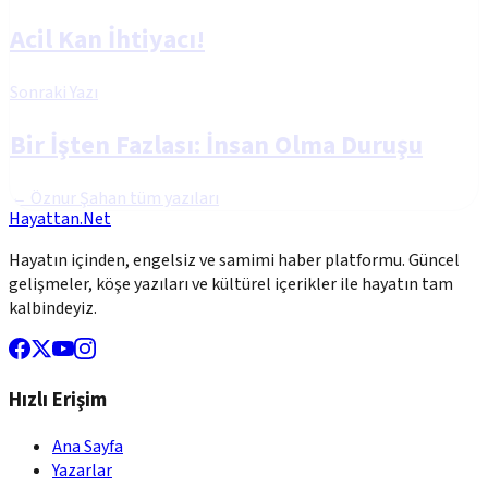
Acil Kan İhtiyacı!
Sonraki Yazı
Bir İşten Fazlası: İnsan Olma Duruşu
←
Öznur Şahan
tüm yazıları
Hayattan.Net
Hayatın içinden, engelsiz ve samimi haber platformu. Güncel
gelişmeler, köşe yazıları ve kültürel içerikler ile hayatın tam
kalbindeyiz.
Hızlı Erişim
Ana Sayfa
Yazarlar