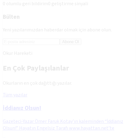
0
olumlu geri bildirim
0
geliştirme sinyali
Bülten
Yeni yazılarımızdan haberdar olmak için abone olun.
Abone Ol
Okur Hareketi
En Çok Paylaşılanlar
Okurların en çok dağıttığı yazılar.
Tüm yazılar
İddianız Olsun!
Gazeteci-Yazar Ömer Faruk Kotay’ın kaleminden “İddianız
Olsun!” Hayatın Engelsiz Tarafı www.hayattan.net’te