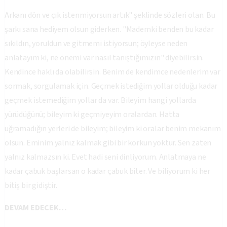
Arkanı dön ve çık istenmiyorsun artık" şeklinde sözleri olan. Bu
şarkı sana hediyem olsun giderken. "Mademki benden bu kadar
sıkıldın, yoruldun ve gitmemi istiyorsun; öyleyse neden
anlatayım ki, ne önemi var nasıl tanıştığımızın" diyebilirsin.
Kendince haklı da olabilirsin. Benim de kendimce nedenlerim var
sormak, sorgulamak için. Geçmek istediğim yollar olduğu kadar
geçmek istemediğim yollar da var. Bileyim hangi yollarda
yürüdüğünü; bileyim ki geçmiyeyim oralardan. Hatta
uğramadığın yerleri de bileyim; bileyim ki oralar benim mekanım
olsun. Eminim yalnız kalmak gibi bir korkun yoktur. Sen zaten
yalnız kalmazsın ki. Evet hadi seni dinliyorum. Anlatmaya ne
kadar çabuk başlarsan o kadar çabuk biter. Ve biliyorum ki her
bitiş bir gidiştir.
DEVAM EDECEK…