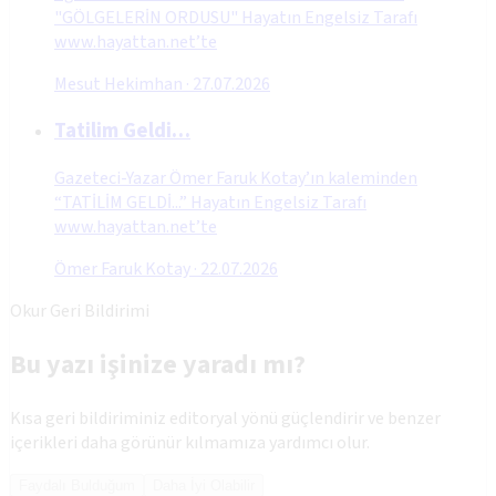
"GÖLGELERİN ORDUSU" Hayatın Engelsiz Tarafı
www.hayattan.net’te
Mesut Hekimhan
·
27.07.2026
Tatilim Geldi…
Gazeteci-Yazar Ömer Faruk Kotay’ın kaleminden
“TATİLİM GELDİ...” Hayatın Engelsiz Tarafı
www.hayattan.net’te
Ömer Faruk Kotay
·
22.07.2026
Okur Geri Bildirimi
Bu yazı işinize yaradı mı?
Kısa geri bildiriminiz editoryal yönü güçlendirir ve benzer
içerikleri daha görünür kılmamıza yardımcı olur.
Faydalı Bulduğum
Daha İyi Olabilir