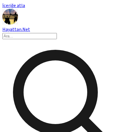
İçeriğe atla
Hayattan.Net