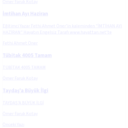
Ömer Faruk Kotay
İmtihan Ayı Haziran
Eğitimci Yazar Fethi Ahmet Öner’in kaleminden "İMTİHAN AYI
HAZİRAN" Hayatın Engelsiz Tarafı www.hayattan.net’te
Fethi Ahmet Öner
Tübitak 4005 Tamam
TÜBİTAK 4005 TAMAM
Ömer Faruk Kotay
Taydaş'a Büyük İlgi
TAYDAŞ'A BÜYÜK İLGİ
Ömer Faruk Kotay
Önceki Yazı