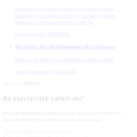
Mustafa Aksüt'ün kaleminden"Bir İşten Ötekine
Koşarken: Kaçırdığımız "An"ın Peşinde..."Hayatın
Engelsiz Tarafı www.hayattan.net ‘te
Mustafa Aksüt
·
01.08.2026
Sivaslılar Büyük Buluşmaya Hazırlanıyor
SİVASLILAR BÜYÜK BULUŞMAYA HAZIRLANIYOR
Ömer Faruk Kotay
·
01.08.2026
Okur Geri Bildirimi
Bu yazı işinize yaradı mı?
Kısa geri bildiriminiz editoryal yönü güçlendirir ve benzer
içerikleri daha görünür kılmamıza yardımcı olur.
Faydalı Bulduğum
Daha İyi Olabilir