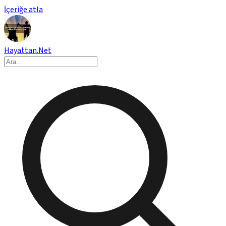
İçeriğe atla
Hayattan.Net