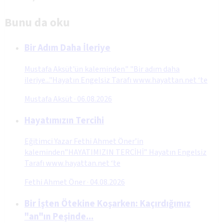
Bunu da oku
Bir Adım Daha İleriye
Mustafa Aksüt'ün kaleminden" "Bir adım daha
ileriye..."Hayatın Engelsiz Tarafı www.hayattan.net ‘te
Mustafa Aksüt
·
06.08.2026
Hayatımızın Tercihi
Eğitimci Yazar Fethi Ahmet Öner’in
kaleminden”HAYATIMIZIN TERCİHİ” Hayatın Engelsiz
Tarafı www.hayattan.net ‘te
Fethi Ahmet Öner
·
04.08.2026
Bir İşten Ötekine Koşarken: Kaçırdığımız
"an"ın Peşinde...