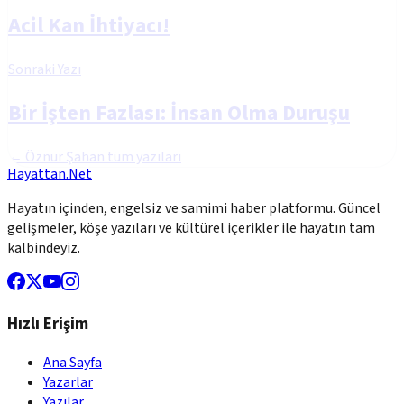
Acil Kan İhtiyacı!
Sonraki Yazı
Bir İşten Fazlası: İnsan Olma Duruşu
←
Öznur Şahan
tüm yazıları
Hayattan.Net
Hayatın içinden, engelsiz ve samimi haber platformu. Güncel
gelişmeler, köşe yazıları ve kültürel içerikler ile hayatın tam
kalbindeyiz.
Hızlı Erişim
Ana Sayfa
Yazarlar
Yazılar