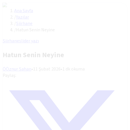
Ana Sayfa
/
Yazılar
/
Şiirhane
/
Hatun Senin Neyine
Şiirhane
slider yazı
Hatun Senin Neyine
Ö
Öznur Şahan
•
11 Şubat 2026
•
1
dk okuma
Paylaş: