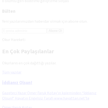
0
olumlu geri bildirim
0
geliştirme sinyali
Bülten
Yeni yazılarımızdan haberdar olmak için abone olun.
Abone Ol
Okur Hareketi
En Çok Paylaşılanlar
Okurların en çok dağıttığı yazılar.
Tüm yazılar
İddianız Olsun!
Gazeteci-Yazar Ömer Faruk Kotay’ın kaleminden “İddianız
Olsun!” Hayatın Engelsiz Tarafı www.hayattan.net’te
Ömer Faruk Kotay