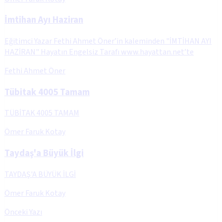
İmtihan Ayı Haziran
Eğitimci Yazar Fethi Ahmet Öner’in kaleminden "İMTİHAN AYI
HAZİRAN" Hayatın Engelsiz Tarafı www.hayattan.net’te
Fethi Ahmet Öner
Tübitak 4005 Tamam
TÜBİTAK 4005 TAMAM
Ömer Faruk Kotay
Taydaş'a Büyük İlgi
TAYDAŞ'A BÜYÜK İLGİ
Ömer Faruk Kotay
Önceki Yazı