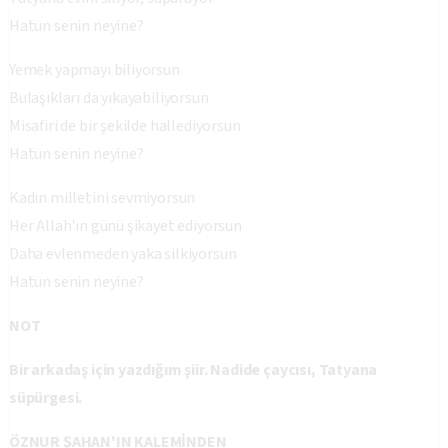
Hatun senin neyine?
Yemek yapmayı biliyorsun
Bulaşıkları da yıkayabiliyorsun
Misafiri de bir şekilde hallediyorsun
Hatun senin neyine?
Kadın milletini sevmiyorsun
Her Allah'ın günü şikayet ediyorsun
Daha evlenmeden yaka silkiyorsun
Hatun senin neyine?
NOT
Bir arkadaş için yazdığım şiir. Nadide çaycısı, Tatyana
süpürgesi.
ÖZNUR ŞAHAN'IN KALEMİNDEN