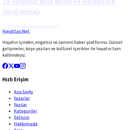
15 Temmuz Milli Birlik Ve Beraberlik
Günü Mesajı
←
Öznur Şahan
tüm yazıları
Hayattan.Net
Hayatın içinden, engelsiz ve samimi haber platformu. Güncel
gelişmeler, köşe yazıları ve kültürel içerikler ile hayatın tam
kalbindeyiz.
Hızlı Erişim
Ana Sayfa
Yazarlar
Yazılar
Kategoriler
İletişim
Hakkımızda