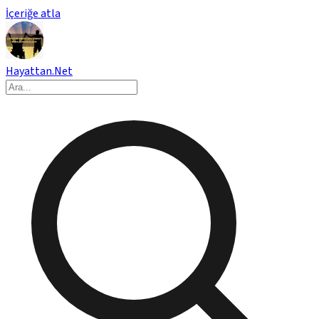
İçeriğe atla
Hayattan.Net