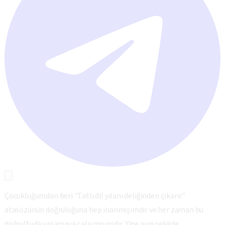
Çocukluğumdan beri "Tatlı dil yılanı deliğinden çıkarır."
atasözünün doğruluğuna hep inanmışımdır ve her zaman bu
doğrultuda yaşamaya çalışmışımdır. Yine aynı şekilde