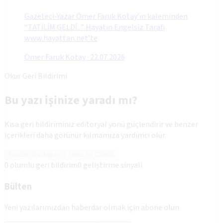
Gazeteci-Yazar Ömer Faruk Kotay’ın kaleminden
“TATİLİM GELDİ...” Hayatın Engelsiz Tarafı
www.hayattan.net’te
Ömer Faruk Kotay
·
22.07.2026
Okur Geri Bildirimi
Bu yazı işinize yaradı mı?
Kısa geri bildiriminiz editoryal yönü güçlendirir ve benzer
içerikleri daha görünür kılmamıza yardımcı olur.
Faydalı Bulduğum
Daha İyi Olabilir
0
olumlu geri bildirim
0
geliştirme sinyali
Bülten
Yeni yazılarımızdan haberdar olmak için abone olun.