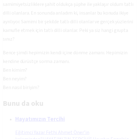
samimiyetsizliklere şahit oldukça şüphe ile yaklaşır oldum tatlı
dilli olanlara. En sonunda anladım ki, insanlar bu konuda ikiye
ayrılıyor. Samimi bir şekilde tatlı dilli olanlar ve gerçek yüzlerini
kamufle etmek için tatlı dilli olanlar. Peki ya siz hangi grupta
sınız?
Bence şimdi hepimizin kendi içine dönme zamanı. Hepimizin
kendine dürüstçe sorma zamanı.
Ben kimim?
Ben neyim?
Ben nasıl biriyim?
Bunu da oku
Hayatımızın Tercihi
Eğitimci Yazar Fethi Ahmet Öner’in