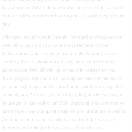
başkalarından da tatlı dilli olmalarını beklemişimdir. tatlı dilli
olanların da samimiyetine inanmışımdır. Taa ki gerçeği görene
dek.
Yıllar geçtikçe gördüm ki, insanlar menfaatleri olduğu zaman
tatlı dilli oluyormuş.(istisnalar hariç). Her şeye rağmen
hàlàsamimi olanların olduğuna inanmakla beraber, sözüm
samimiyetten Uzak olanlara. Bazı insanlar adeta Köprüyü
geçene kadar tatlı dillerini, güler yüzlerini esirgemiyorlar.
Köprüyü geçtikten sonra ise "Sen sağ ben selamet" dercesine
ortadan kayboluyorlar. Peki ama bunun fark edilmeyeceğini mi
zannediyorlar? Gerçek yüzleri ortaya çıktığında her şeyin aynı
kalacağını mı zannediyorlar? Belki de gerçeğin fark edilmesi ya
da bir şeylerin aynı kalıp kalmadığı onların umrunda bile değildir.
Onlar için önemli olan o ànı kurtarmaktır. Onların amacını
bilemem ama bildiğim bir şey var ki, yıllarca bu tür