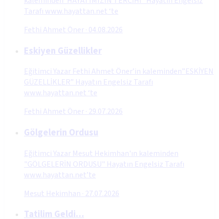
kaleminden”HAYATIMIZIN TERCİHİ” Hayatın Engelsiz
Tarafı www.hayattan.net ‘te
Fethi Ahmet Öner
·
04.08.2026
Eskiyen Güzellikler
Eğitimci Yazar Fethi Ahmet Öner’in kaleminden”ESKİYEN
GÜZELLİKLER” Hayatın Engelsiz Tarafı
www.hayattan.net ‘te
Fethi Ahmet Öner
·
29.07.2026
Gölgelerin Ordusu
Eğitimci Yazar Mesut Hekimhan'ın kaleminden
"GÖLGELERİN ORDUSU" Hayatın Engelsiz Tarafı
www.hayattan.net’te
Mesut Hekimhan
·
27.07.2026
Tatilim Geldi…