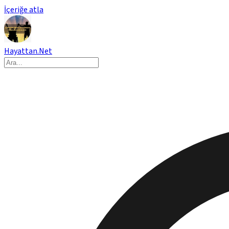
İçeriğe atla
Hayattan.Net