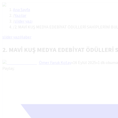
Ana Sayfa
/
Yazılar
/
slider yazı
/
2. MAVİ KUŞ MEDYA EDEBİYAT ÖDÜLLERİ SAHİPLERİNİ BU
slider yazı
Haber
2. MAVİ KUŞ MEDYA EDEBİYAT ÖDÜLLERİ 
Ömer Faruk Kotay
•
16 Eylül 2025
•
1
dk okuma
Paylaş: