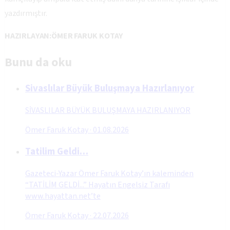
yazdırmıştır.
HAZIRLAYAN:ÖMER FARUK KOTAY
Bunu da oku
Sivaslılar Büyük Buluşmaya Hazırlanıyor
SİVASLILAR BÜYÜK BULUŞMAYA HAZIRLANIYOR
Ömer Faruk Kotay
·
01.08.2026
Tatilim Geldi…
Gazeteci-Yazar Ömer Faruk Kotay’ın kaleminden
“TATİLİM GELDİ...” Hayatın Engelsiz Tarafı
www.hayattan.net’te
Ömer Faruk Kotay
·
22.07.2026