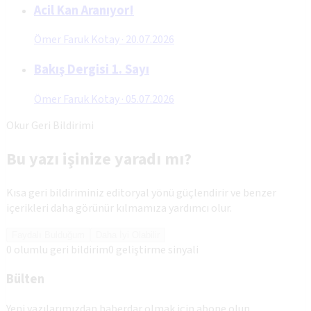
Acil Kan Aranıyor!
Ömer Faruk Kotay
·
20.07.2026
Bakış Dergisi 1. Sayı
Ömer Faruk Kotay
·
05.07.2026
Okur Geri Bildirimi
Bu yazı işinize yaradı mı?
Kısa geri bildiriminiz editoryal yönü güçlendirir ve benzer
içerikleri daha görünür kılmamıza yardımcı olur.
Faydalı Bulduğum
Daha İyi Olabilir
0
olumlu geri bildirim
0
geliştirme sinyali
Bülten
Yeni yazılarımızdan haberdar olmak için abone olun.