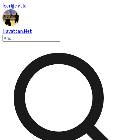
İçeriğe atla
Hayattan.Net