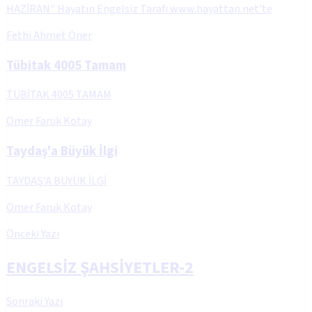
HAZİRAN" Hayatın Engelsiz Tarafı www.hayattan.net’te
Fethi Ahmet Öner
Tübitak 4005 Tamam
TÜBİTAK 4005 TAMAM
Ömer Faruk Kotay
Taydaş'a Büyük İlgi
TAYDAŞ'A BÜYÜK İLGİ
Ömer Faruk Kotay
Önceki Yazı
ENGELSİZ ŞAHSİYETLER-2
Sonraki Yazı