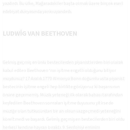
yazdırdı. Bu ülke, Mağaradakiler başta olmak üzere birçok eseri
edebiyat dünyasında yankı uyandırdı.
LUDWİG VAN BEETHOVEN
Gelmiş geçmiş en ünlü bestecilerden piyanistlerden biri olarak
kabul edilen Beethoven ‘nın işitme engelli olduğunu biliyor
muydunuz? 17 Aralık 1770 Almanya Bonn doğumlu usta piyanist
bestecinin işitme engeli hep birlikte görüyoruz ki başarısının
önüne geçememiş. Müzik yeteneği ilk olarak babası tarafından
keşfedilen Beethoven sonraları işitme duyusunu yitirse de
müziğe olan tutkusundan bir an olsun vazgeçmedi yeteneğini
köreltmedi ve başardı. Gelmiş geçmiş en bestecilerden biri oldu
herkesi kendine hayran bıraktı. 9. Senfoniyi eminim