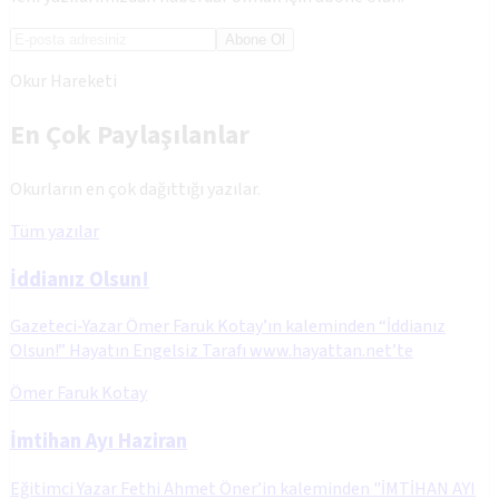
Abone Ol
Okur Hareketi
En Çok Paylaşılanlar
Okurların en çok dağıttığı yazılar.
Tüm yazılar
İddianız Olsun!
Gazeteci-Yazar Ömer Faruk Kotay’ın kaleminden “İddianız
Olsun!” Hayatın Engelsiz Tarafı www.hayattan.net’te
Ömer Faruk Kotay
İmtihan Ayı Haziran
Eğitimci Yazar Fethi Ahmet Öner’in kaleminden "İMTİHAN AYI