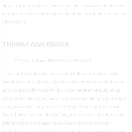
duymayanımız yoktur. 9. Senfoni ve daha saymakla bitmeyecek
birçok unutulmaz eseri halen daha herkesin kulaklarının pasını
silmektedir.
THOMAS ALVA EDİSON
Thomas Alva Edison kısaca ampulü bulup gecelerin evlerde
aydınlanmasını sağlayan öğrencilerin evde ışıklar yoktu hocam
gece çalışamadık mazeretini ortadan kaldıran ampulü bulup
insanlık tarihine geçen adam. Onunda esasında bir işitme engelli
olduğunu biliyor muydunuz? 1947 Ohio Milan doğumlu mucit
Scarlet ateşi, mastoidit veya kafaya bir darbe ile atfedilen ciddi
işitme problemleri yaşamıştır. Ancak yılmayıp merakını
kamçılayıp ampulü icat etmiş adını dünya tarihine ışıklar içinde