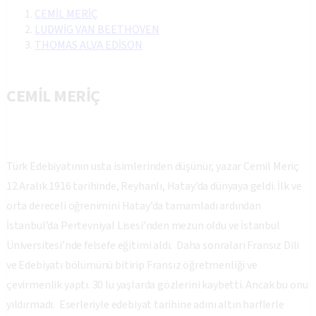
CEMİL MERİÇ
LUDWİG VAN BEETHOVEN
THOMAS ALVA EDİSON
CEMİL MERİÇ
Türk Edebiyatının usta isimlerinden düşünür, yazar Cemil Meriç
12 Aralık 1916 tarihinde, Reyhanlı, Hatay’da dünyaya geldi. İlk ve
orta dereceli öğrenimini Hatay’da tamamladı ardından
İstanbul’da Pertevniyal Lisesi’nden mezun oldu ve İstanbul
Üniversitesi’nde felsefe eğitimi aldı. Daha sonraları Fransız Dili
ve Edebiyatı bölümünü bitirip Fransız öğretmenliği ve
çevirmenlik yaptı. 30 lu yaşlarda gözlerini kaybetti. Ancak bu onu
yıldırmadı. Eserleriyle edebiyat tarihine adını altın harflerle