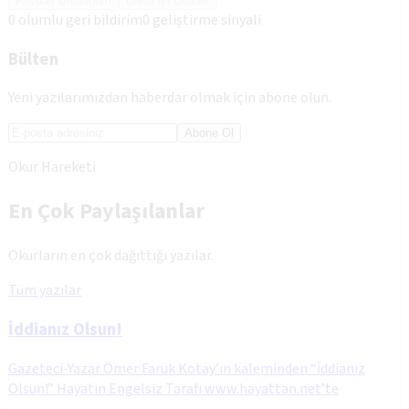
Faydalı Bulduğum
Daha İyi Olabilir
0
olumlu geri bildirim
0
geliştirme sinyali
Bülten
Yeni yazılarımızdan haberdar olmak için abone olun.
Abone Ol
Okur Hareketi
En Çok Paylaşılanlar
Okurların en çok dağıttığı yazılar.
Tüm yazılar
İddianız Olsun!
Gazeteci-Yazar Ömer Faruk Kotay’ın kaleminden “İddianız
Olsun!” Hayatın Engelsiz Tarafı www.hayattan.net’te