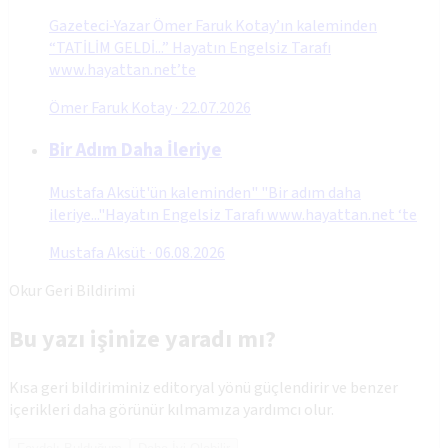
Gazeteci-Yazar Ömer Faruk Kotay’ın kaleminden
“TATİLİM GELDİ...” Hayatın Engelsiz Tarafı
www.hayattan.net’te
Ömer Faruk Kotay
·
22.07.2026
Bir Adım Daha İleriye
Mustafa Aksüt'ün kaleminden" "Bir adım daha
ileriye..."Hayatın Engelsiz Tarafı www.hayattan.net ‘te
Mustafa Aksüt
·
06.08.2026
Okur Geri Bildirimi
Bu yazı işinize yaradı mı?
Kısa geri bildiriminiz editoryal yönü güçlendirir ve benzer
içerikleri daha görünür kılmamıza yardımcı olur.