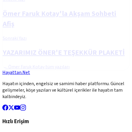
Ömer Faruk Kotay'la Akşam Sohbeti
Afiş
Sonraki Yazı
YAZARIMIZ ÖNER'E TEŞEKKÜR PLAKETİ
←
Ömer Faruk Kotay
tüm yazıları
Hayattan.Net
Hayatın içinden, engelsiz ve samimi haber platformu. Güncel
gelişmeler, köşe yazıları ve kültürel içerikler ile hayatın tam
kalbindeyiz.
Hızlı Erişim