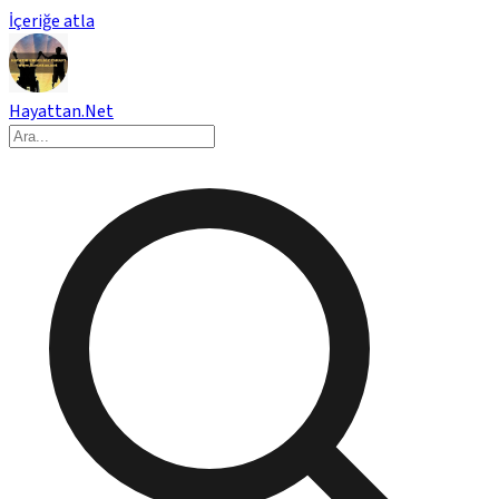
İçeriğe atla
Hayattan.Net