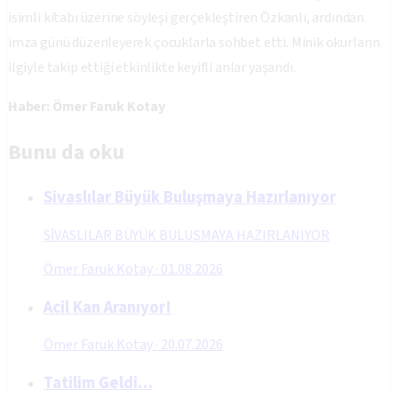
isimli kitabı üzerine söyleşi gerçekleştiren Özkanlı, ardından
imza günü düzenleyerek çocuklarla sohbet etti. Minik okurların
ilgiyle takip ettiği etkinlikte keyifli anlar yaşandı.
Haber: Ömer Faruk Kotay
Bunu da oku
Sivaslılar Büyük Buluşmaya Hazırlanıyor
SİVASLILAR BÜYÜK BULUŞMAYA HAZIRLANIYOR
Ömer Faruk Kotay
·
01.08.2026
Acil Kan Aranıyor!
Ömer Faruk Kotay
·
20.07.2026
Tatilim Geldi…