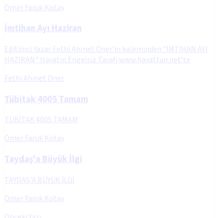
Ömer Faruk Kotay
İmtihan Ayı Haziran
Eğitimci Yazar Fethi Ahmet Öner’in kaleminden "İMTİHAN AYI
HAZİRAN" Hayatın Engelsiz Tarafı www.hayattan.net’te
Fethi Ahmet Öner
Tübitak 4005 Tamam
TÜBİTAK 4005 TAMAM
Ömer Faruk Kotay
Taydaş'a Büyük İlgi
TAYDAŞ'A BÜYÜK İLGİ
Ömer Faruk Kotay
Önceki Yazı