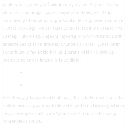
bırakmamak gerekiyor.” İfadelilerine yer verdi. Kayseri İl Kültür
Ve Turizm müdürlüğü, Kayseri Büyükşehir Belediyesi, Deniz
işitmne engelliler Gençlik Spor Kulübü Derneği, Besem Sanat Ve
Tiyatro Topluluğu, Kayseri Özel Çocukları Topluma Kazandırma
Derneği, Türk Kızılay Engelsiz Kayseri gibi kurum ve kuruluşların
da desteklediği etkinlikte Kızılay Engelsiz Kayseri Şubesi birim
sorumluları ve faaliyetleriyle ilgili yararlı bilgilerle etkinliği
izlemeye gelen katılımcılar bilgilendirildi.
Etkinlik saygı duruşu ve istiklal marşı ile başlarken özel çocuklar
mehter ve ritim gösterisi ,bedensel engellilerin tiyatro gösterisi
ve görme engelli halk ozanı Ayhan Evşen’in Türk halk müziği
konseriyle son buldu.