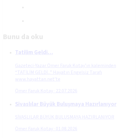
Bunu da oku
Tatilim Geldi…
Gazeteci-Yazar Ömer Faruk Kotay’ın kaleminden
“TATİLİM GELDİ...” Hayatın Engelsiz Tarafı
www.hayattan.net’te
Ömer Faruk Kotay
·
22.07.2026
Sivaslılar Büyük Buluşmaya Hazırlanıyor
SİVASLILAR BÜYÜK BULUŞMAYA HAZIRLANIYOR
Ömer Faruk Kotay
·
01.08.2026