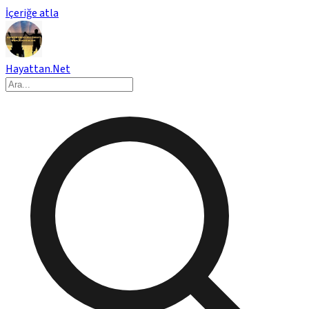
İçeriğe atla
Hayattan.Net