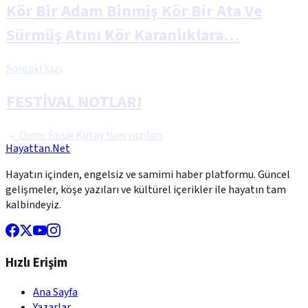
Kör Bir Adam Binmiş Kör Bir Ata Ve
Sürmüş Atını Kör Karanlıklara…
Sonraki Yazı
FESTİVAL NOTLARI
←
Ömer Faruk Kotay
tüm yazıları
Hayattan.Net
Hayatın içinden, engelsiz ve samimi haber platformu. Güncel
gelişmeler, köşe yazıları ve kültürel içerikler ile hayatın tam
kalbindeyiz.
Hızlı Erişim
Ana Sayfa
Yazarlar