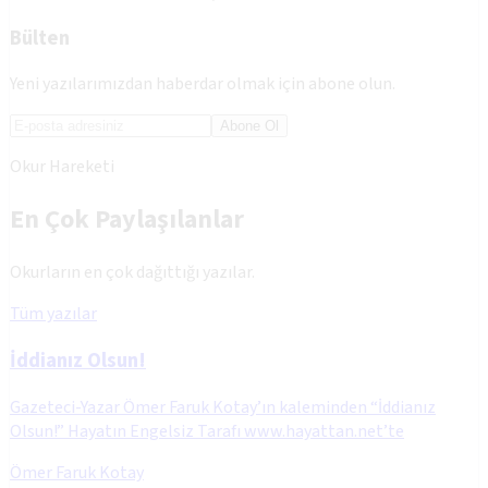
Bülten
Yeni yazılarımızdan haberdar olmak için abone olun.
Abone Ol
Okur Hareketi
En Çok Paylaşılanlar
Okurların en çok dağıttığı yazılar.
Tüm yazılar
İddianız Olsun!
Gazeteci-Yazar Ömer Faruk Kotay’ın kaleminden “İddianız
Olsun!” Hayatın Engelsiz Tarafı www.hayattan.net’te
Ömer Faruk Kotay