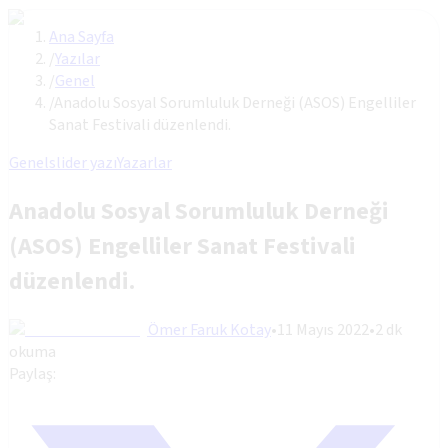
Ana Sayfa
/
Yazılar
/
Genel
/
Anadolu Sosyal Sorumluluk Derneği (ASOS) Engelliler
Sanat Festivali düzenlendi.
Genel
slider yazı
Yazarlar
Anadolu Sosyal Sorumluluk Derneği
(ASOS) Engelliler Sanat Festivali
düzenlendi.
Ömer Faruk Kotay
•
11 Mayıs 2022
•
2
dk
okuma
Paylaş: