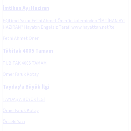
İmtihan Ayı Haziran
Eğitimci Yazar Fethi Ahmet Öner’in kaleminden "İMTİHAN AYI
HAZİRAN" Hayatın Engelsiz Tarafı www.hayattan.net’te
Fethi Ahmet Öner
Tübitak 4005 Tamam
TÜBİTAK 4005 TAMAM
Ömer Faruk Kotay
Taydaş'a Büyük İlgi
TAYDAŞ'A BÜYÜK İLGİ
Ömer Faruk Kotay
Önceki Yazı