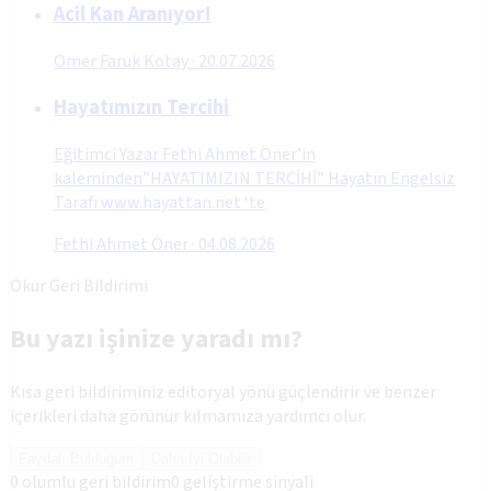
Acil Kan Aranıyor!
Ömer Faruk Kotay
·
20.07.2026
Hayatımızın Tercihi
Eğitimci Yazar Fethi Ahmet Öner’in
kaleminden”HAYATIMIZIN TERCİHİ” Hayatın Engelsiz
Tarafı www.hayattan.net ‘te
Fethi Ahmet Öner
·
04.08.2026
Okur Geri Bildirimi
Bu yazı işinize yaradı mı?
Kısa geri bildiriminiz editoryal yönü güçlendirir ve benzer
içerikleri daha görünür kılmamıza yardımcı olur.
Faydalı Bulduğum
Daha İyi Olabilir
0
olumlu geri bildirim
0
geliştirme sinyali