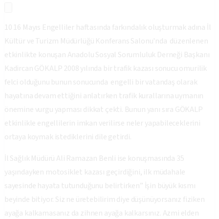
10 16 Mayıs Engelliler haftasında farkındalık oluşturmak adına İl
Kültür ve Turizm Müdürlüğü Konferans Salonu'nda düzenlenen
etkinlikte konuşan Anadolu Sosyal Sorumluluk Derneği Başkanı
Kadircan GÖKALP 2008 yılında bir trafik kazası sonucu omurilik
felci olduğunu bunun sonucunda engelli bir vatandaş olarak
hayatına devam ettiğini anlatırken trafik kurallarına uymanın
önemine vurgu yapması dikkat çekti. Bunun yanı sıra GÖKALP
etkinlikle engellilerin imkan verilirse neler yapabileceklerini
ortaya koymak istediklerini dile getirdi.
İl Sağlık Müdürü Ali Ramazan Benli ise konuşmasında 35
yaşındayken motosiklet kazası geçirdiğini, ilk müdahale
sayesinde hayata tutunduğunu belirtirken” İşin büyük kısmı
beyinde bitiyor. Siz ne üretebilirim diye düşünüyorsanız fiziken
ayağa kalkamasanız da zihnen ayağa kalkarsınız. Azmi elden