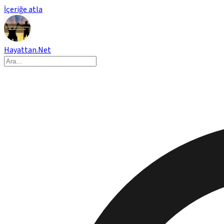
İçeriğe atla
Hayattan.Net