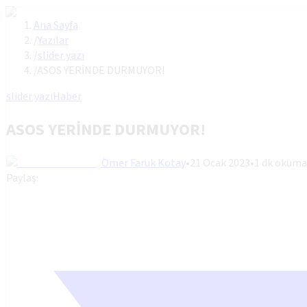
Ana Sayfa
/
Yazılar
/
slider yazı
/
ASOS YERİNDE DURMUYOR!
slider yazı
Haber
ASOS YERİNDE DURMUYOR!
Ömer Faruk Kotay
•
21 Ocak 2023
•
1
dk okuma
Paylaş: