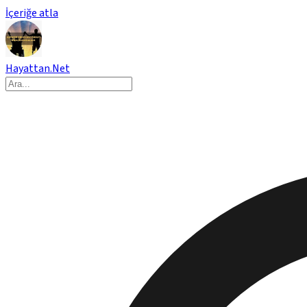
İçeriğe atla
Hayattan.Net