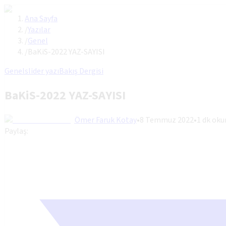
Ana Sayfa
/
Yazılar
/
Genel
/
BaKiS-2022 YAZ-SAYISI
Genel
slider yazı
Bakış Dergisi
BaKiS-2022 YAZ-SAYISI
Ömer Faruk Kotay
•
8 Temmuz 2022
•
1
dk ok
Paylaş: