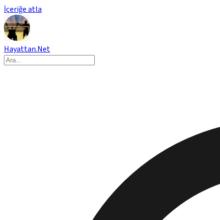
İçeriğe atla
Hayattan.Net