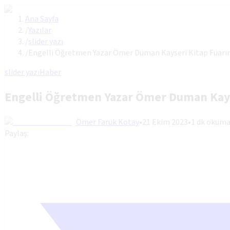
Ana Sayfa
/
Yazılar
/
slider yazı
/
Engelli Öğretmen Yazar Ömer Duman Kayseri Kitap Fuarı
slider yazı
Haber
Engelli Öğretmen Yazar Ömer Duman Kays
Ömer Faruk Kotay
•
21 Ekim 2023
•
1
dk okum
Paylaş: