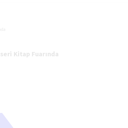
nda
eri Kitap Fuarında
a