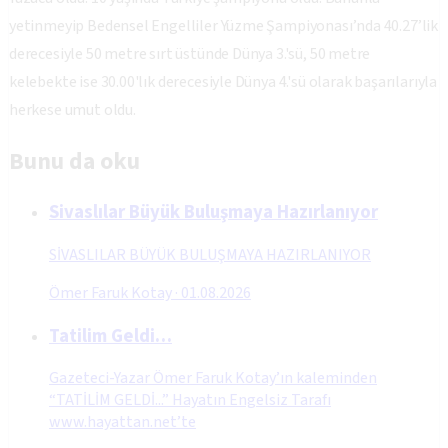
yetinmeyip Bedensel Engelliler Yüzme Şampiyonası’nda 40.27’lik
derecesiyle 50 metre sırt üstünde Dünya 3.'sü, 50 metre
kelebekte ise 30.00'lık derecesiyle Dünya 4.'sü olarak başarılarıyla
herkese umut oldu.
Bunu da oku
Sivaslılar Büyük Buluşmaya Hazırlanıyor
SİVASLILAR BÜYÜK BULUŞMAYA HAZIRLANIYOR
Ömer Faruk Kotay
·
01.08.2026
Tatilim Geldi…
Gazeteci-Yazar Ömer Faruk Kotay’ın kaleminden
“TATİLİM GELDİ...” Hayatın Engelsiz Tarafı
www.hayattan.net’te