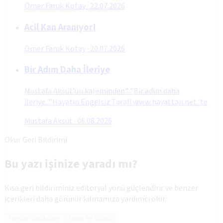
Ömer Faruk Kotay
·
22.07.2026
Acil Kan Aranıyor!
Ömer Faruk Kotay
·
20.07.2026
Bir Adım Daha İleriye
Mustafa Aksüt'ün kaleminden" "Bir adım daha
ileriye..."Hayatın Engelsiz Tarafı www.hayattan.net ‘te
Mustafa Aksüt
·
06.08.2026
Okur Geri Bildirimi
Bu yazı işinize yaradı mı?
Kısa geri bildiriminiz editoryal yönü güçlendirir ve benzer
içerikleri daha görünür kılmamıza yardımcı olur.
Faydalı Bulduğum
Daha İyi Olabilir