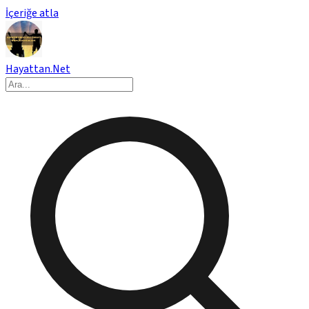
İçeriğe atla
Hayattan.Net