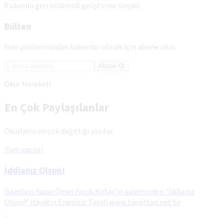
0
olumlu geri bildirim
0
geliştirme sinyali
Bülten
Yeni yazılarımızdan haberdar olmak için abone olun.
Abone Ol
Okur Hareketi
En Çok Paylaşılanlar
Okurların en çok dağıttığı yazılar.
Tüm yazılar
İddianız Olsun!
Gazeteci-Yazar Ömer Faruk Kotay’ın kaleminden “İddianız
Olsun!” Hayatın Engelsiz Tarafı www.hayattan.net’te