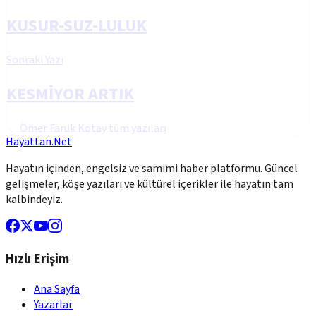
KUSUR-SUZ-LULUK
Sonraki Yazı
KESMİYOR ARTIK
←
Ömer Faruk Kotay
tüm yazıları
Hayattan.Net
Hayatın içinden, engelsiz ve samimi haber platformu. Güncel
gelişmeler, köşe yazıları ve kültürel içerikler ile hayatın tam
kalbindeyiz.
Hızlı Erişim
Ana Sayfa
Yazarlar