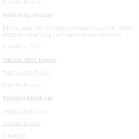
Ömer Faruk Kotay
İmtihan Ayı Haziran
Eğitimci Yazar Fethi Ahmet Öner’in kaleminden "İMTİHAN AYI
HAZİRAN" Hayatın Engelsiz Tarafı www.hayattan.net’te
Fethi Ahmet Öner
Tübitak 4005 Tamam
TÜBİTAK 4005 TAMAM
Ömer Faruk Kotay
Taydaş'a Büyük İlgi
TAYDAŞ'A BÜYÜK İLGİ
Ömer Faruk Kotay
Önceki Yazı