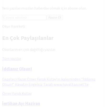
Yeni yazılarımızdan haberdar olmak için abone olun.
Abone Ol
Okur Hareketi
En Çok Paylaşılanlar
Okurların en çok dağıttığı yazılar.
Tüm yazılar
İddianız Olsun!
Gazeteci-Yazar Ömer Faruk Kotay’ın kaleminden “İddianız
Olsun!” Hayatın Engelsiz Tarafı www.hayattan.net’te
Ömer Faruk Kotay
İmtihan Ayı Haziran