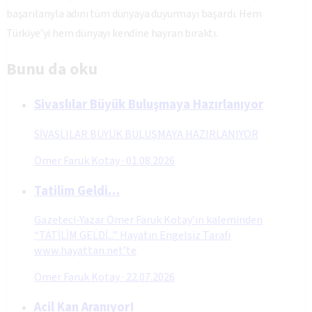
başarılarıyla adını tüm dünyaya duyurmayı başardı. Hem
Türkiye’yi hem dünyayı kendine hayran bıraktı.
Bunu da oku
Sivaslılar Büyük Buluşmaya Hazırlanıyor
SİVASLILAR BÜYÜK BULUŞMAYA HAZIRLANIYOR
Ömer Faruk Kotay
·
01.08.2026
Tatilim Geldi…
Gazeteci-Yazar Ömer Faruk Kotay’ın kaleminden
“TATİLİM GELDİ...” Hayatın Engelsiz Tarafı
www.hayattan.net’te
Ömer Faruk Kotay
·
22.07.2026
Acil Kan Aranıyor!