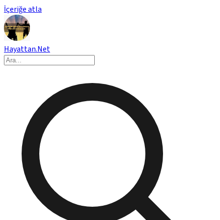
İçeriğe atla
Hayattan.Net