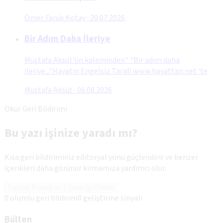
Ömer Faruk Kotay
·
20.07.2026
Bir Adım Daha İleriye
Mustafa Aksüt'ün kaleminden" "Bir adım daha
ileriye..."Hayatın Engelsiz Tarafı www.hayattan.net ‘te
Mustafa Aksüt
·
06.08.2026
Okur Geri Bildirimi
Bu yazı işinize yaradı mı?
Kısa geri bildiriminiz editoryal yönü güçlendirir ve benzer
içerikleri daha görünür kılmamıza yardımcı olur.
Faydalı Bulduğum
Daha İyi Olabilir
0
olumlu geri bildirim
0
geliştirme sinyali
Bülten