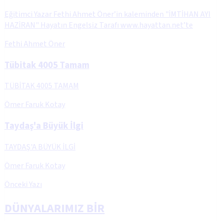
Eğitimci Yazar Fethi Ahmet Öner’in kaleminden "İMTİHAN AYI
HAZİRAN" Hayatın Engelsiz Tarafı www.hayattan.net’te
Fethi Ahmet Öner
Tübitak 4005 Tamam
TÜBİTAK 4005 TAMAM
Ömer Faruk Kotay
Taydaş'a Büyük İlgi
TAYDAŞ'A BÜYÜK İLGİ
Ömer Faruk Kotay
Önceki Yazı
DÜNYALARIMIZ BİR