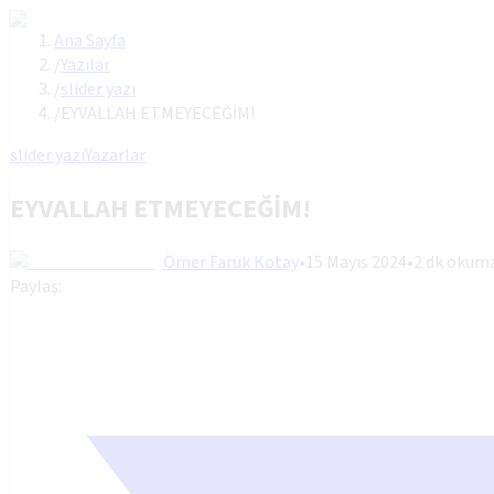
Ana Sayfa
/
Yazılar
/
slider yazı
/
EYVALLAH ETMEYECEĞİM!
slider yazı
Yazarlar
EYVALLAH ETMEYECEĞİM!
Ömer Faruk Kotay
•
15 Mayıs 2024
•
2
dk okum
Paylaş: