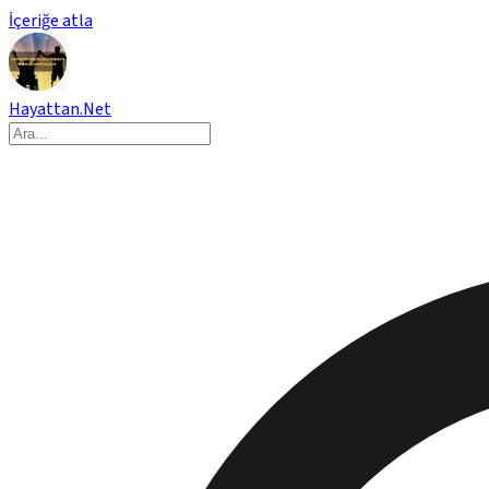
İçeriğe atla
Hayattan.Net