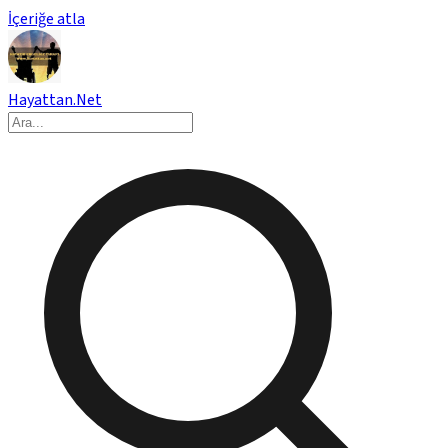
İçeriğe atla
Hayattan.Net