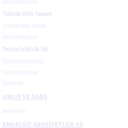
Fethi Ahmet Öner
Tübitak 4005 Tamam
TÜBİTAK 4005 TAMAM
Ömer Faruk Kotay
Taydaş'a Büyük İlgi
TAYDAŞ'A BÜYÜK İLGİ
Ömer Faruk Kotay
Önceki Yazı
UMUT VE ŞANS
Sonraki Yazı
ENGELSİZ ŞAHSİYETLER-39