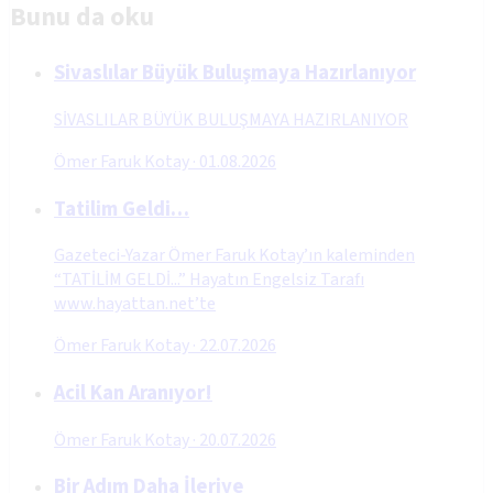
Bunu da oku
Sivaslılar Büyük Buluşmaya Hazırlanıyor
SİVASLILAR BÜYÜK BULUŞMAYA HAZIRLANIYOR
Ömer Faruk Kotay
·
01.08.2026
Tatilim Geldi…
Gazeteci-Yazar Ömer Faruk Kotay’ın kaleminden
“TATİLİM GELDİ...” Hayatın Engelsiz Tarafı
www.hayattan.net’te
Ömer Faruk Kotay
·
22.07.2026
Acil Kan Aranıyor!
Ömer Faruk Kotay
·
20.07.2026
Bir Adım Daha İleriye