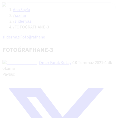
Ana Sayfa
/
Yazılar
/
slider yazı
/
FOTOĞRAFHANE-3
slider yazı
Fotoğrafhane
FOTOĞRAFHANE-3
Ömer Faruk Kotay
•
10 Temmuz 2021
•
1
dk
okuma
Paylaş: