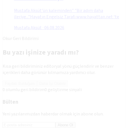
Mustafa Aksüt'ün kaleminden" "Bir adım daha
ileriye..."Hayatın Engelsiz Tarafı www.hayattan.net ‘te
Mustafa Aksüt
·
06.08.2026
Okur Geri Bildirimi
Bu yazı işinize yaradı mı?
Kısa geri bildiriminiz editoryal yönü güçlendirir ve benzer
içerikleri daha görünür kılmamıza yardımcı olur.
Faydalı Bulduğum
Daha İyi Olabilir
0
olumlu geri bildirim
0
geliştirme sinyali
Bülten
Yeni yazılarımızdan haberdar olmak için abone olun.
Abone Ol