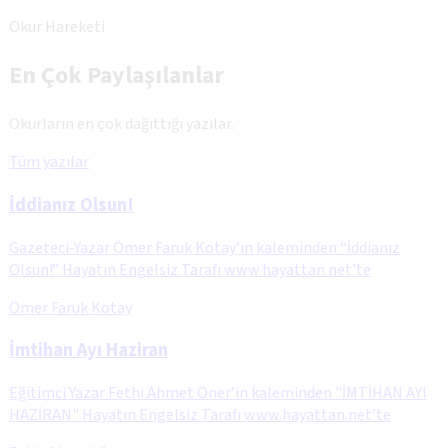
Okur Hareketi
En Çok Paylaşılanlar
Okurların en çok dağıttığı yazılar.
Tüm yazılar
İddianız Olsun!
Gazeteci-Yazar Ömer Faruk Kotay’ın kaleminden “İddianız
Olsun!” Hayatın Engelsiz Tarafı www.hayattan.net’te
Ömer Faruk Kotay
İmtihan Ayı Haziran
Eğitimci Yazar Fethi Ahmet Öner’in kaleminden "İMTİHAN AYI
HAZİRAN" Hayatın Engelsiz Tarafı www.hayattan.net’te