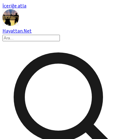
İçeriğe atla
Hayattan.Net