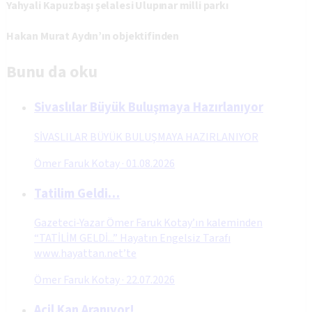
Yahyali Kapuzbaşı şelalesi Ulupınar milli parkı
Hakan Murat Aydın’ın objektifinden
Bunu da oku
Sivaslılar Büyük Buluşmaya Hazırlanıyor
SİVASLILAR BÜYÜK BULUŞMAYA HAZIRLANIYOR
Ömer Faruk Kotay
·
01.08.2026
Tatilim Geldi…
Gazeteci-Yazar Ömer Faruk Kotay’ın kaleminden
“TATİLİM GELDİ...” Hayatın Engelsiz Tarafı
www.hayattan.net’te
Ömer Faruk Kotay
·
22.07.2026
Acil Kan Aranıyor!