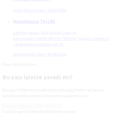
Ömer Faruk Kotay
·
20.07.2026
Hayatımızın Tercihi
Eğitimci Yazar Fethi Ahmet Öner’in
kaleminden”HAYATIMIZIN TERCİHİ” Hayatın Engelsiz
Tarafı www.hayattan.net ‘te
Fethi Ahmet Öner
·
04.08.2026
Okur Geri Bildirimi
Bu yazı işinize yaradı mı?
Kısa geri bildiriminiz editoryal yönü güçlendirir ve benzer
içerikleri daha görünür kılmamıza yardımcı olur.
Faydalı Bulduğum
Daha İyi Olabilir
0
olumlu geri bildirim
0
geliştirme sinyali