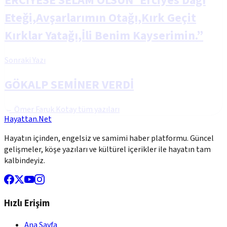
ERCİYESE SELAM OLSUN“Erciyes Dağı
Eteği,Avşarlarımın Otağı,Kırk Geçit
Kırklar Yatağı,İli Benim Kayserimin.”
Sonraki Yazı
GÖKALP SEMİNER VERDİ
←
Ömer Faruk Kotay
tüm yazıları
Hayattan.Net
Hayatın içinden, engelsiz ve samimi haber platformu. Güncel
gelişmeler, köşe yazıları ve kültürel içerikler ile hayatın tam
kalbindeyiz.
Hızlı Erişim
Ana Sayfa