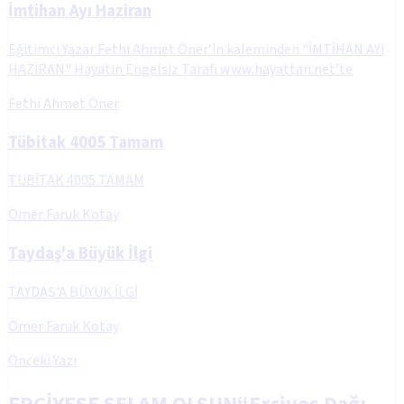
İmtihan Ayı Haziran
Eğitimci Yazar Fethi Ahmet Öner’in kaleminden "İMTİHAN AYI
HAZİRAN" Hayatın Engelsiz Tarafı www.hayattan.net’te
Fethi Ahmet Öner
Tübitak 4005 Tamam
TÜBİTAK 4005 TAMAM
Ömer Faruk Kotay
Taydaş'a Büyük İlgi
TAYDAŞ'A BÜYÜK İLGİ
Ömer Faruk Kotay
Önceki Yazı