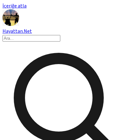
İçeriğe atla
Hayattan.Net