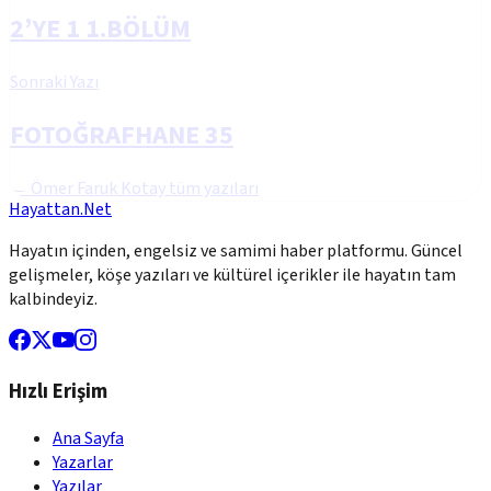
2’YE 1 1.BÖLÜM
Sonraki Yazı
FOTOĞRAFHANE 35
←
Ömer Faruk Kotay
tüm yazıları
Hayattan.Net
Hayatın içinden, engelsiz ve samimi haber platformu. Güncel
gelişmeler, köşe yazıları ve kültürel içerikler ile hayatın tam
kalbindeyiz.
Hızlı Erişim
Ana Sayfa
Yazarlar
Yazılar