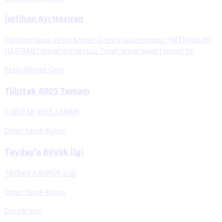
İmtihan Ayı Haziran
Eğitimci Yazar Fethi Ahmet Öner’in kaleminden "İMTİHAN AYI
HAZİRAN" Hayatın Engelsiz Tarafı www.hayattan.net’te
Fethi Ahmet Öner
Tübitak 4005 Tamam
TÜBİTAK 4005 TAMAM
Ömer Faruk Kotay
Taydaş'a Büyük İlgi
TAYDAŞ'A BÜYÜK İLGİ
Ömer Faruk Kotay
Önceki Yazı