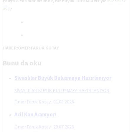
çalıştık. Yarınlar bizimdir, biz büyük Türk Milleti’yiz
HABER:ÖMER FARUK KOTAY
Bunu da oku
Sivaslılar Büyük Buluşmaya Hazırlanıyor
SİVASLILAR BÜYÜK BULUŞMAYA HAZIRLANIYOR
Ömer Faruk Kotay
·
01.08.2026
Acil Kan Aranıyor!
Ömer Faruk Kotay
·
20.07.2026