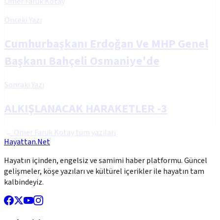
Ömer Faruk Kotay
Önceki Yazı
Cumhurbaşkanı Erdoğan Ve MHP Genel
Başkanı Bahçeli Osmaniye'de
Sonraki Yazı
ALKIŞLANACAK HARAKETLER -3
←
Ömer Faruk Kotay
tüm yazıları
Hayattan.Net
Hayatın içinden, engelsiz ve samimi haber platformu. Güncel
gelişmeler, köşe yazıları ve kültürel içerikler ile hayatın tam
kalbindeyiz.