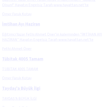
Olsun!” Hayatın Engelsiz Tarafı www.hayattan.net’te
Ömer Faruk Kotay
İmtihan Ayı Haziran
Eğitimci Yazar Fethi Ahmet Öner’in kaleminden "İMTİHAN AYI
HAZİRAN" Hayatın Engelsiz Tarafı www.hayattan.net’te
Fethi Ahmet Öner
Tübitak 4005 Tamam
TÜBİTAK 4005 TAMAM
Ömer Faruk Kotay
Taydaş'a Büyük İlgi
TAYDAŞ'A BÜYÜK İLGİ