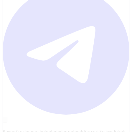
Kayseri'ye deprem bölgelerinden gelerek Kayseri Erciyes Erkek