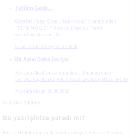
Tatilim Geldi…
Gazeteci-Yazar Ömer Faruk Kotay’ın kaleminden
“TATİLİM GELDİ...” Hayatın Engelsiz Tarafı
www.hayattan.net’te
Ömer Faruk Kotay
·
22.07.2026
Bir Adım Daha İleriye
Mustafa Aksüt'ün kaleminden" "Bir adım daha
ileriye..."Hayatın Engelsiz Tarafı www.hayattan.net ‘te
Mustafa Aksüt
·
06.08.2026
Okur Geri Bildirimi
Bu yazı işinize yaradı mı?
Kısa geri bildiriminiz editoryal yönü güçlendirir ve benzer