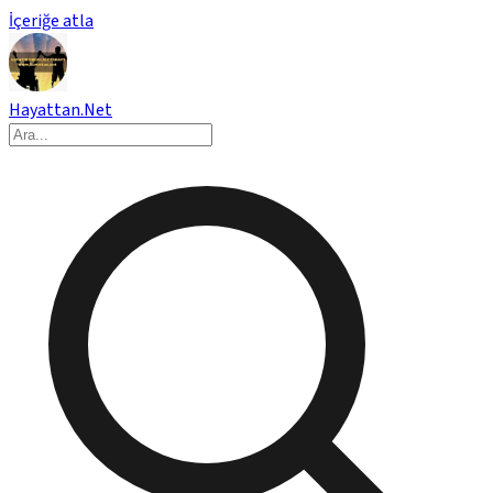
İçeriğe atla
Hayattan.Net