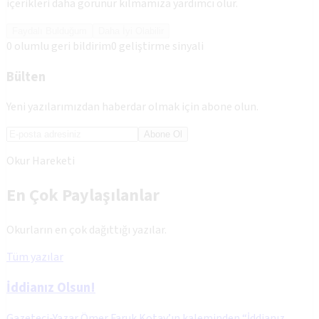
içerikleri daha görünür kılmamıza yardımcı olur.
Faydalı Bulduğum
Daha İyi Olabilir
0
olumlu geri bildirim
0
geliştirme sinyali
Bülten
Yeni yazılarımızdan haberdar olmak için abone olun.
Abone Ol
Okur Hareketi
En Çok Paylaşılanlar
Okurların en çok dağıttığı yazılar.
Tüm yazılar
İddianız Olsun!
Gazeteci-Yazar Ömer Faruk Kotay’ın kaleminden “İddianız