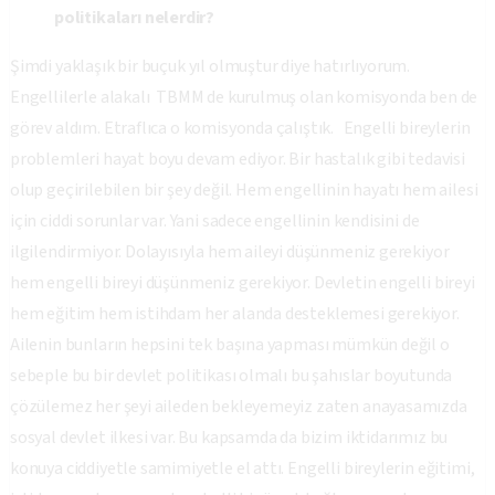
politikaları nelerdir?
Şimdi yaklaşık bir buçuk yıl olmuştur diye hatırlıyorum.
Engellilerle alakalı TBMM de kurulmuş olan komisyonda ben de
görev aldım. Etraflıca o komisyonda çalıştık. Engelli bireylerin
problemleri hayat boyu devam ediyor. Bir hastalık gibi tedavisi
olup geçirilebilen bir şey değil. Hem engellinin hayatı hem ailesi
için ciddi sorunlar var. Yani sadece engellinin kendisini de
ilgilendirmiyor. Dolayısıyla hem aileyi düşünmeniz gerekiyor
hem engelli bireyi düşünmeniz gerekiyor. Devletin engelli bireyi
hem eğitim hem istihdam her alanda desteklemesi gerekiyor.
Ailenin bunların hepsini tek başına yapması mümkün değil o
sebeple bu bir devlet politikası olmalı bu şahıslar boyutunda
çözülemez her şeyi aileden bekleyemeyiz zaten anayasamızda
sosyal devlet ilkesi var. Bu kapsamda da bizim iktidarımız bu
konuya ciddiyetle samimiyetle el attı. Engelli bireylerin eğitimi,