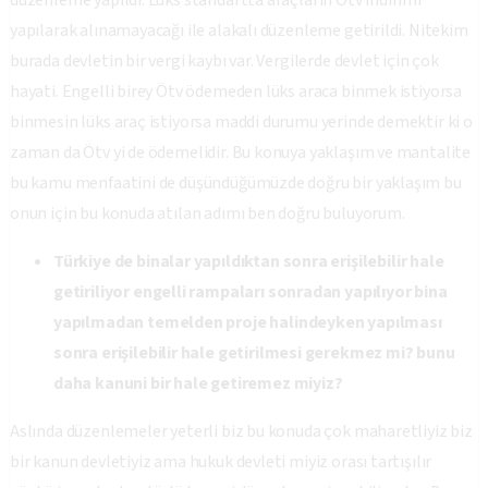
düzenleme yapıldı. Lüks standartta araçların Ötv indirimi
yapılarak alınamayacağı ile alakalı düzenleme getirildi. Nitekim
burada devletin bir vergi kaybı var. Vergilerde devlet için çok
hayati. Engelli birey Ötv ödemeden lüks araca binmek istiyorsa
binmesin lüks araç istiyorsa maddi durumu yerinde demektir ki o
zaman da Ötv yi de ödemelidir. Bu konuya yaklaşım ve mantalite
bu kamu menfaatini de düşündüğümüzde doğru bir yaklaşım bu
onun için bu konuda atılan adımı ben doğru buluyorum.
Türkiye de binalar yapıldıktan sonra erişilebilir hale
getiriliyor engelli rampaları sonradan yapılıyor bina
yapılmadan temelden proje halindeyken yapılması
sonra erişilebilir hale getirilmesi gerekmez mi? bunu
daha kanuni bir hale getiremez miyiz?
Aslında düzenlemeler yeterli biz bu konuda çok maharetliyiz biz
bir kanun devletiyiz ama hukuk devleti miyiz orası tartışılır