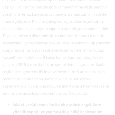
o dönem milletvekilliği nasip olmadı. Siyasi hayatım böyle
başladı. Tabi sonra partide görev almadım ama bizde partinin
gönüllü neferiyiz kurucusuyuz üyesiyiz. Zaman zaman davetler
olunca gidiyoruz. Kendim çalışıyorum çocuklar küçük zaten
kadın kolları başkanlığı zor yıpratıcı önemli görevlerden biridir.
Teşkilatı zaten o dönemde biz kurduk. Yeni bir parti mahalle
teşkilatları ilçe teşkilatları yok. tek tek insanları bulup yönetim
oluşturacaksınız. Devam eden bir düzen içine girmiyorsunuz.
Kocaeli’nde Teşkilat ve İl kadın kolları kuruluşunda çok etkin
çalıştım. 2015 kasım da tekrar kayseri den aday oldum. Başta
seçilebileceğime çok ihtimal vermiyordum. Sonrasında eşim
tecrübe edinirsin sen bu partinin kurucususun diyerek
başvurmam için beni ikna etti. Son gün Kocaeli’nden dilekçemi
verdim. Son anda başvuruda bulundum. Nasip oldu.
Adalet ve Kalkınma Partisi Ak partinin engellilere
yönelik yaptığı ve yapmayı düşündüğü çalışmalar