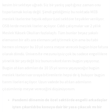
kesim bir sekteye uğradı. Siz bir yanlış yaptığınız zaman onu
toparlamak kolay değil. Şimdi geldiğimiz bu noktada MEB
meslek liselerine teşvik ediyor özel sektöre teşvikler veriliyor.
OSB lerde meslek liseler açılıyor. Ciddi çalışmalar var 2 yıllık
Meslek Yüksek Okulları fazlalaştı. Tüm bunlar beyaz yakalı
elemanın bir altı ara elemanı yetiştirmek için ama bu tabi
hemen olmuyor bu 10 yıl sonra meyve verecek bugün bize fatura
olarak döndü. Üniversite mezunu işsiz çok bu sadece engellilere
yönelik bir şey değil biz bunun sıkıntılarını bugün yaşıyoruz.
Bugün atılan adımları da 10 15 yıl sonra yaşayacağız bugün
meslek liseleri var oraya bitirenlerin hepsi de iş buluyor bugün
tarım liseleri açılıyor. Uzun vadede bu atılan adımların
çözümlenip meyve vereceğini düşünüyorum.
Pandemi dönemin de özel sektörde engelli arkadaşlar
işten çıkarıldı bu konuya dair bir yasa çıkacak mı bir