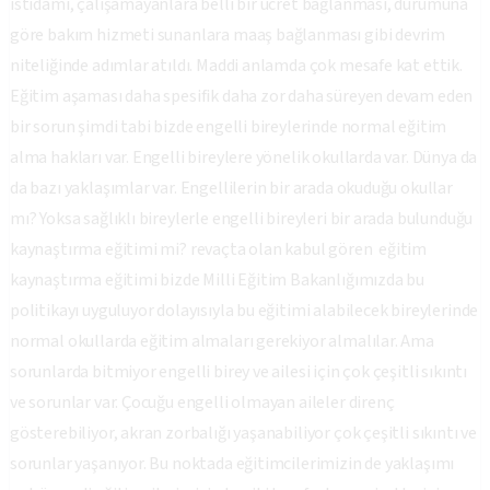
istidamı, çalışamayanlara belli bir ücret bağlanması, durumuna
göre bakım hizmeti sunanlara maaş bağlanması gibi devrim
niteliğinde adımlar atıldı. Maddi anlamda çok mesafe kat ettik.
Eğitim aşaması daha spesifik daha zor daha süreyen devam eden
bir sorun şimdi tabi bizde engelli bireylerinde normal eğitim
alma hakları var. Engelli bireylere yönelik okullarda var. Dünya da
da bazı yaklaşımlar var. Engellilerin bir arada okuduğu okullar
mı? Yoksa sağlıklı bireylerle engelli bireyleri bir arada bulunduğu
kaynaştırma eğitimi mi? revaçta olan kabul gören eğitim
kaynaştırma eğitimi bizde Milli Eğitim Bakanlığımızda bu
politikayı uyguluyor dolayısıyla bu eğitimi alabilecek bireylerinde
normal okullarda eğitim almaları gerekiyor almalılar. Ama
sorunlarda bitmiyor engelli birey ve ailesi için çok çeşitli sıkıntı
ve sorunlar var. Çocuğu engelli olmayan aileler direnç
gösterebiliyor, akran zorbalığı yaşanabiliyor çok çeşitli sıkıntı ve
sorunlar yaşanıyor. Bu noktada eğitimcilerimizin de yaklaşımı