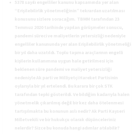
5378 sayılı engelliler kanunu kapsamında yer alan
“Erişilebilirlik yönetmeliğinin” tekrardan uzatılması
konusunu sizlere soracağım. TBMM tarafından 23
Temmuz 2020 tarihinde yapılan görüşmeler sonucu,
pandemi süreci ve maliyetlerin yetersizliği nedeniyle
engelliler kanununda yer alan Erişilebilirlik yönetmeliği
bir yıl daha uzatıldı. Toplu taşıma araçlarının engelli
kişilerin kullanımına uygun hale getirilmesi için
beklenen süre pandemi ve maliyet yetersizliği
nedeniyle Ak parti ve Milliyetçi Hareket Partisinin
oylarıyla bir yıl ertelendi. Bu karara bir çok STK
tarafından tepki gösterildi. Ve bildiğim kadarıyla halen
yönetmelik çıkarılmış değil bir kez daha ötelenmesi
tartışılmakta bu konunun aslı nedir? Ak Parti Kayseri
Milletvekili ve bir hukukçu olarak düşünceleriniz
nelerdir? Sizce bu konuda hangi adımlar atılabilir?