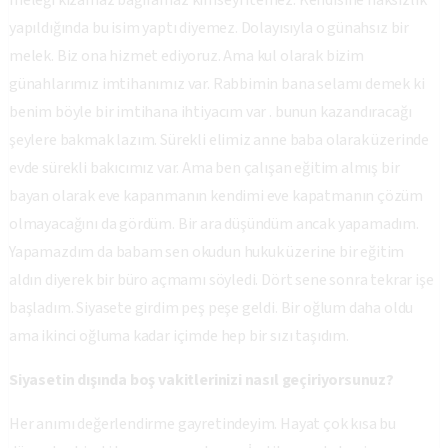
meleği kızamaz bağıramaz kimseyi itemez. Kendisine haksızlık
yapıldığında bu isim yaptı diyemez. Dolayısıyla o günahsız bir
melek. Biz ona hizmet ediyoruz. Ama kul olarak bizim
günahlarımız imtihanımız var. Rabbimin bana selamı demek ki
benim böyle bir imtihana ihtiyacım var . bunun kazandıracağı
şeylere bakmak lazım. Sürekli elimiz anne baba olarak üzerinde
evde sürekli bakıcımız var. Ama ben çalışan eğitim almış bir
bayan olarak eve kapanmanın kendimi eve kapatmanın çözüm
olmayacağını da gördüm. Bir ara düşündüm ancak yapamadım.
Yapamazdım da babam sen okudun hukuk üzerine bir eğitim
aldın diyerek bir büro açmamı söyledi. Dört sene sonra tekrar işe
başladım. Siyasete girdim peş peşe geldi. Bir oğlum daha oldu
ama ikinci oğluma kadar içimde hep bir sızı taşıdım.
Siyasetin dışında boş vakitlerinizi nasıl geçiriyorsunuz?
Her anımı değerlendirme gayretindeyim. Hayat çok kısa bu