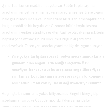
Şimdi tabi bunun maddi bir boyutu var. Bütün toplu taşıma
araçlarının engellilere hizmet veren araçların engellilere uygun
hale getirilmesi ile alakalı halihazırda bir düzenleme yapıldı ama
bu işin maddi de bir boyutu var. O zaman bütün toplu taşıma
araçlarının yenileri alındıkça eskileri tasfiye olacak ama eskilerin
hepsini çöpe atmak gibi bir lüksümüz bugünkü şartlarda
maalesef yok. Zaten yeni araçlar yönetmeliğe de uygun alınıyor.
Yine çokça tartışılan sosyal medya mecralarında bir ara
gündem olan engellilerin aldığı araçlarda ÖTV
muafiyeti konusunu ve bu araçlarda engellilere fiyat
sınırlaması konulmasını sizlere soracağım bu konunun
aslı nedir? Siz bu konuyu nasıl değerlendiriyorsunuz?
Geçmişte bir sınırlama yoktu biliyorsunuz. Engelli birey gidip
istediğini alıyordu ve Ötv ödemiyordu. Yakın zamanda bu