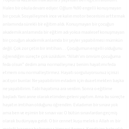
Topluma kazandırmak adına 3 yaşından beri eğitim aldırdım.
Halen bir okula devam ediyor. Oğlum %90 engelli konuşmayan
bir çocuk. Sosyalleşmek ince ve kalın motor becerisini arttırmak
anlamında sürekli bir eğitim aldı. Konuşmayan bir çocuğun
akademik anlamında bir eğitim adı yoksa maalesef konuşmayan
bir çocuğun akademik anlamda bir şeyler yapabilmesi mümkün
değil. Çok zor çetin bir imtihan… Çocuğumun engelli olduğunu
öğrendiğim süreçte çok üzüldüm. “Allah’ım ömrüm çocuğuma
feda olsun” dedim ama normalleşmez benim hayatımı feda
etmem onu normalleştirmez. Hayatı sorguluyorsunuz içinizi
acıtıyor bunlar. Ne yapabilirim evladım için dua etmekten başka
ne yapabilirim. Tabi hayatıma ara verdim. Sonra o eğitime
başladı. Yani anne olarak elimden geleni yaptım. Ama bu süreçte
hayatın imtihan olduğunu öğrendim. Evladımın bir sınavı yok
ama ben ve eşimin bir sınavı var. O bütün sınavlardan geçmiş
olarak bu dünyaya geldi. O bir cennet kuşu melek o Allah ın bir