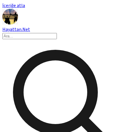
İçeriğe atla
Hayattan.Net