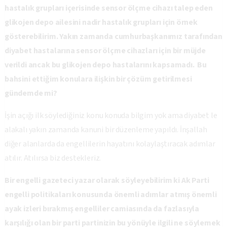
hastalık grupları içerisinde sensor ölçme cihazı talep eden
glikojen depo ailesini nadir hastalık grupları için örnek
gösterebilirim. Yakın zamanda cumhurbaşkanımız tarafından
diyabet hastalarına sensor ölçme cihazları için bir müjde
verildi ancak bu glikojen depo hastalarını kapsamadı. Bu
bahsini ettiğim konulara ilişkin bir çözüm getirilmesi
gündemde mi?
İşin açığı ilk söylediğiniz konu konuda bilgim yok ama diyabet le
alakalı yakın zamanda kanuni bir düzenleme yapıldı. İnşallah
diğer alanlarda da engellilerin hayatını kolaylaştıracak adımlar
atılır. Atılırsa biz destekleriz.
Bir engelli gazeteci yazar olarak söyleyebilirim ki Ak Parti
engelli politikaları konusunda önemli adımlar atmış önemli
ayak izleri bırakmış engelliler camiasında da fazlasıyla
karşılığı olan bir parti partinizin bu yönüyle ilgili ne söylemek