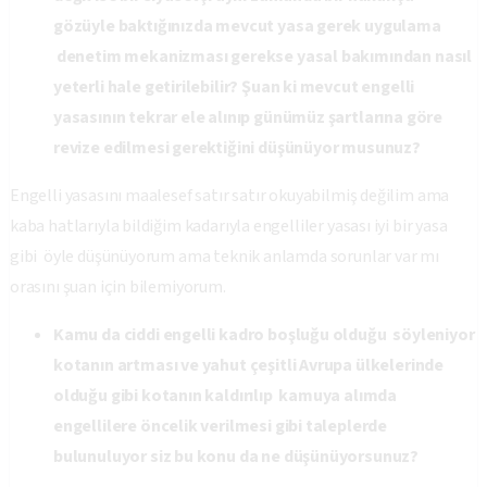
gözüyle baktığınızda mevcut yasa gerek uygulama
denetim mekanizması gerekse yasal bakımından nasıl
yeterli hale getirilebilir? Şuan ki mevcut engelli
yasasının tekrar ele alınıp günümüz şartlarına göre
revize edilmesi gerektiğini düşünüyor musunuz?
Engelli yasasını maalesef satır satır okuyabilmiş değilim ama
kaba hatlarıyla bildiğim kadarıyla engelliler yasası iyi bir yasa
gibi öyle düşünüyorum ama teknik anlamda sorunlar var mı
orasını şuan için bilemiyorum.
Kamu da ciddi engelli kadro boşluğu olduğu söyleniyor
kotanın artması ve yahut çeşitli Avrupa ülkelerinde
olduğu gibi kotanın kaldırılıp kamuya alımda
engellilere öncelik verilmesi gibi taleplerde
bulunuluyor siz bu konu da ne düşünüyorsunuz?