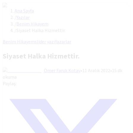
Ana Sayfa
/
Yazılar
/
Benim Hikayem
/
Siyaset Halka Hizmettir.
Benim Hikayem
slider yazı
Yazarlar
Siyaset Halka Hizmettir.
Ömer Faruk Kotay
•
11 Aralık 2022
•
15
dk
okuma
Paylaş: