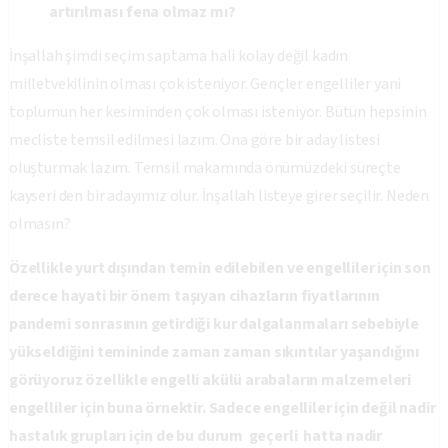
artırılması fena olmaz mı?
İnşallah şimdi seçim saptama hali kolay değil kadın
milletvekilinin olması çok isteniyor. Gençler engelliler yani
toplumun her kesiminden çok olması isteniyor. Bütün hepsinin
mecliste temsil edilmesi lazım. Ona göre bir aday listesi
oluşturmak lazım. Temsil makamında önümüzdeki süreçte
kayseri den bir adayımız olur. İnşallah listeye girer seçilir. Neden
olmasın?
Özellikle yurt dışından temin edilebilen ve engelliler için son
derece hayati bir önem taşıyan cihazların fiyatlarının
pandemi sonrasının getirdiği kur dalgalanmaları sebebiyle
yükseldiğini temininde zaman zaman sıkıntılar yaşandığını
görüyoruz özellikle engelli akülü arabaların malzemeleri
engelliler için buna örnektir. Sadece engelliler için değil nadir
hastalık grupları için de bu durum geçerli hatta nadir