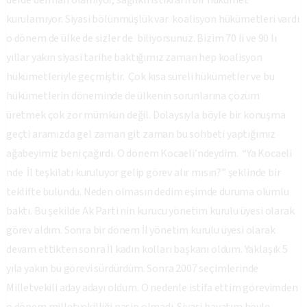
derde derman olamıyor, sağlıklı istikrarlı bir hükümet
kurulamıyor. Siyasi bölünmüşlük var koalisyon hükümetleri vardı
o dönem de ülke de sizler de biliyorsunuz. Bizim 70 li ve 90 lı
yıllar yakın siyasi tarihe baktığımız zaman hep koalisyon
hükümetleriyle geçmiştir. Çok kısa süreli hükümetler ve bu
hükümetlerin döneminde de ülkenin sorunlarına çözüm
üretmek çok zor mümkün değil. Dolaysıyla böyle bir konuşma
geçti aramızda gel zaman git zaman bu sohbeti yaptığımız
ağabeyimiz beni çağırdı. O dönem Kocaeli’ndeydim. “Ya Kocaeli
nde İl teşkilatı kuruluyor gelip görev alır mısın?” şeklinde bir
teklifte bulundu. Neden olmasın dedim eşimde duruma olumlu
baktı. Bu şekilde Ak Parti nin kurucu yönetim kurulu üyesi olarak
görev aldım. Sonra bir dönem İl yönetim kurulu üyesi olarak
devam ettikten sonra İl kadın kolları başkanı oldum. Yaklaşık 5
yıla yakın bu görevi sürdürdüm. Sonra 2007 seçimlerinde
Milletvekili aday adayı oldum. O nedenle istifa ettim görevimden