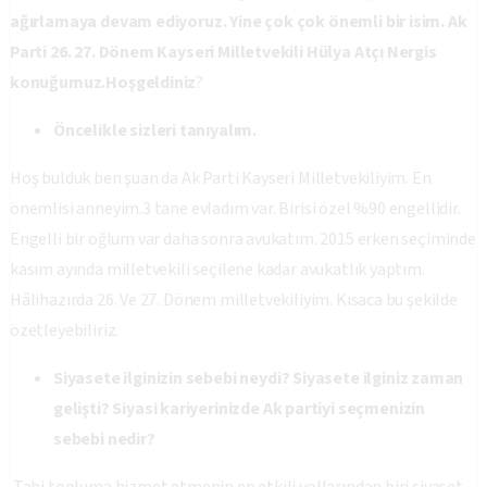
ağırlamaya devam ediyoruz. Yine çok çok önemli bir isim. Ak
Parti 26. 27. Dönem Kayseri Milletvekili Hülya Atçı Nergis
konuğumuz.Hoşgeldiniz
?
Öncelikle sizleri tanıyalım.
Hoş bulduk ben şuan da Ak Parti Kayseri Milletvekiliyim. En
önemlisi anneyim.3 tane evladım var. Birisi özel %90 engellidir.
Engelli bir oğlum var daha sonra avukatım. 2015 erken seçiminde
kasım ayında milletvekili seçilene kadar avukatlık yaptım.
Hâlihazırda 26. Ve 27. Dönem milletvekiliyim. Kısaca bu şekilde
özetleyebiliriz.
Siyasete ilginizin sebebi neydi? Siyasete ilginiz zaman
gelişti?
Siyasi kariyerinizde Ak partiyi seçmenizin
sebebi nedir?