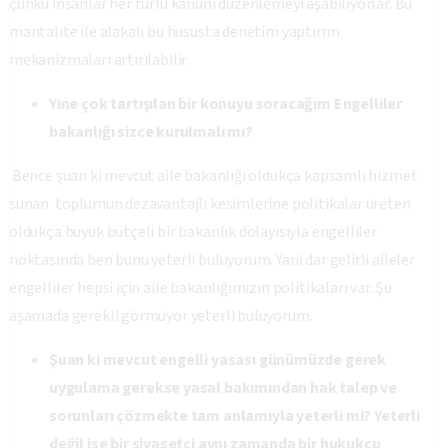
çünkü insanlar her türlü kanuni düzenlemeyi aşabiliyorlar. Bu
mantalite ile alakalı bu hususta denetim yaptırım
mekanizmaları artırılabilir.
Yine çok tartışılan bir konuyu soracağım Engelliler
bakanlığı sizce kurulmalı mı?
Bence şuan ki mevcut aile bakanlığı oldukça kapsamlı hizmet
sunan toplumun dezavantajlı kesimlerine politikalar üreten
oldukça büyük bütçeli bir bakanlık dolayısıyla engelliler
noktasında ben bunu yeterli buluyorum. Yani dar gelirli aileler
engelliler hepsi için aile bakanlığımızın politikaları var. Şu
aşamada gerekli görmüyor yeterli buluyorum.
Şuan ki mevcut engelli yasası günümüzde gerek
uygulama gerekse yasal bakımından hak talep ve
sorunları çözmekte tam anlamıyla yeterli mi? Yeterli
değil ise bir siyasetçi aynı zamanda bir hukukçu