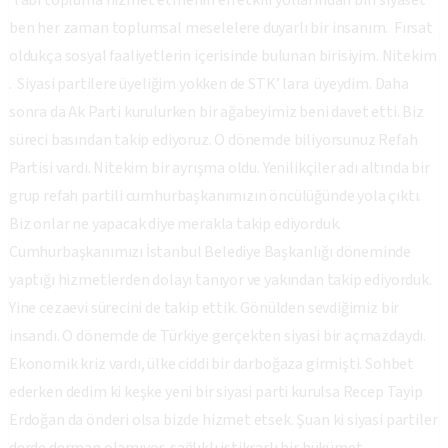
Tabi topluma hizmet etmenin en etkili yollarından biri siyaset
ben her zaman toplumsal meselelere duyarlı bir insanım. Fırsat
oldukça sosyal faaliyetlerin içerisinde bulunan birisiyim. Nitekim
. Siyasi partilere üyeliğim yokken de STK’ lara üyeydim. Daha
sonra da Ak Parti kurulurken bir ağabeyimiz beni davet etti. Biz
süreci basından takip ediyoruz. O dönemde biliyorsunuz Refah
Partisi vardı. Nitekim bir ayrışma oldu. Yenilikçiler adı altında bir
grup refah partili cumhurbaşkanımızın öncülüğünde yola çıktı.
Biz onlar ne yapacak diye merakla takip ediyorduk.
Cumhurbaşkanımızı İstanbul Belediye Başkanlığı döneminde
yaptığı hizmetlerden dolayı tanıyor ve yakından takip ediyorduk.
Yine cezaevi sürecini de takip ettik. Gönülden sevdiğimiz bir
insandı. O dönemde de Türkiye gerçekten siyasi bir açmazdaydı.
Ekonomik kriz vardı, ülke ciddi bir darboğaza girmişti. Sohbet
ederken dedim ki keşke yeni bir siyasi parti kurulsa Recep Tayip
Erdoğan da önderi olsa bizde hizmet etsek. Şuan ki siyasi partiler