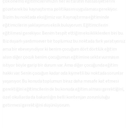
çok önemli eğitimcilerimizin her iki tarafın hassasiyetlerini
gözeterek bu kaynaştırma politikasını uygulaması gerekiyor.
Bizim bu noktada eksiğimiz var. Kaynaştırma eğitiminde
eğitimcilerin yaklaşımını eksik buluyorum. Eğitimcilerin
eğitilmesi gerekiyor. Benim tespit ettiğim eksikliklerden biri bu.
Biz duyarlı yardımsever bir toplumuz bu noktada fark yaratıyoruz
ama bir ebeveyn diyor ki benim çocuğum dört dörtlük eğitim
alsın diğer çocuk benim çocuğumun eğitimine sekte vurmasın
istiyor böyle garip bir durum var. Ama diğer çocuğunda eğitim
hakkı var. Senin çocuğun kadar oda kıymetli bu noktada sorunlar
yaşanıyor. Bu konuda toplumun biraz daha mesafe kat etmesi
gerektiğini eğitimcilerin de bu konuda eğitim alması gerektiğini,
özel okullarda da bakanlığın belli kontenjan zorunluluğu
getirmesi gerektiğini düşünüyorum.