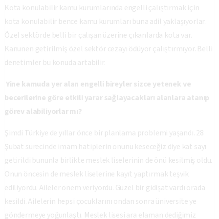
Kota konulabilir kamu kurumlarında engelli çalıştırmak için
kota konulabilir bence kamu kurumları buna adil yaklaşıyorlar.
Özel sektörde belli bir çalışan üzerine çıkanlarda kota var.
Kanunen getirilmiş özel sektör cezayı ödüyor çalıştırmıyor. Belli
denetimler bu konuda artabilir.
Yine kamuda yer alan engelli bireyler sizce yetenek ve
becerilerine göre etkili yarar sağlayacakları alanlara atanıp
görev alabiliyorlar mı?
Şimdi Türkiye de yıllar önce bir planlama problemi yaşandı. 28
Şubat sürecinde imam hatiplerin önünü keseceğiz diye kat sayı
getirildi bununla birlikte meslek liselerinin de önü kesilmiş oldu.
Onun öncesin de meslek liselerine kayıt yaptırmak teşvik
ediliyordu. Aileler önem veriyordu. Güzel bir gidişat vardı orada
kesildi. Ailelerin hepsi çocuklarını ondan sonra üniversite ye
göndermeye yoğunlaştı. Meslek lisesi ara elaman dediğimiz