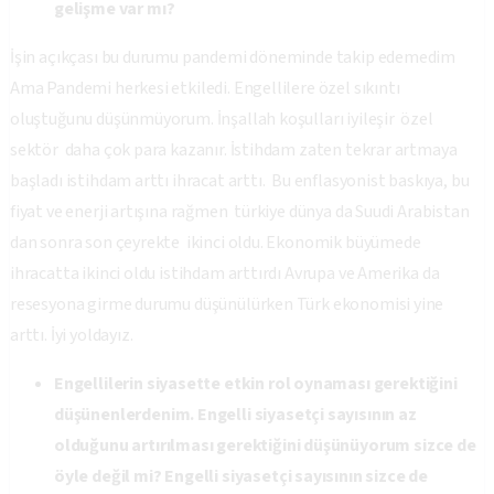
gelişme var mı?
İşin açıkçası bu durumu pandemi döneminde takip edemedim
Ama Pandemi herkesi etkiledi. Engellilere özel sıkıntı
oluştuğunu düşünmüyorum. İnşallah koşulları iyileşir özel
sektör daha çok para kazanır. İstihdam zaten tekrar artmaya
başladı istihdam arttı ihracat arttı. Bu enflasyonist baskıya, bu
fiyat ve enerji artışına rağmen türkiye dünya da Suudi Arabistan
dan sonra son çeyrekte ikinci oldu. Ekonomik büyümede
ihracatta ikinci oldu istihdam arttırdı Avrupa ve Amerika da
resesyona girme durumu düşünülürken Türk ekonomisi yine
arttı. İyi yoldayız.
Engellilerin siyasette etkin rol oynaması gerektiğini
düşünenlerdenim. Engelli siyasetçi sayısının az
olduğunu artırılması gerektiğini düşünüyorum sizce de
öyle değil mi? Engelli siyasetçi sayısının sizce de