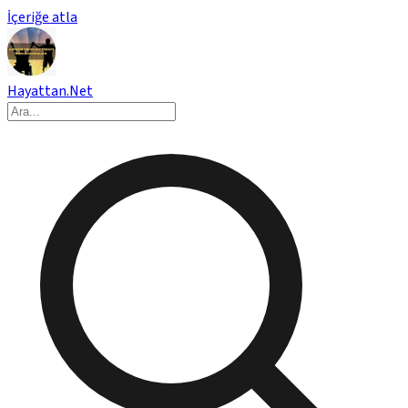
İçeriğe atla
Hayattan.Net