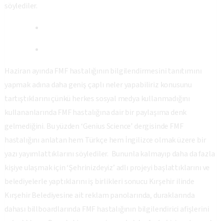
söylediler.
Haziran ayında FMF hastalığının bilgilendirmesini tanıtımını
yapmak adına daha geniş çaplı neler yapabiliriz konusunu
tartıştıklarını çünkü herkes sosyal medya kullanmadığını
kullananlarında FMF hastalığına dair bir paylaşıma denk
gelmediğini. Bu yüzden ‘Genius Science’ dergisinde FMF
hastalığını anlatan hem Türkçe hem İngilizce olmak üzere bir
yazı yayımlattıklarını söylediler. Bununla kalmayıp daha da fazla
kişiye ulaşmak için ‘Şehrinizdeyiz’ adlı projeyi başlattıklarını ve
belediyelerle yaptıklarını iş birlikleri sonucu Kırşehir ilinde
Kırşehir Belediyesine ait reklam panolarında, duraklarında
dahası billboardlarında FMF hastalığının bilgilendirici afişlerini