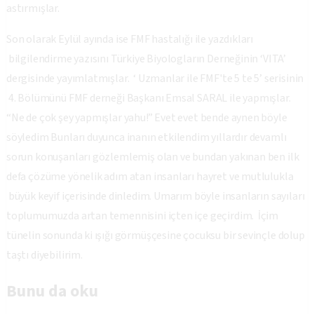
astırmışlar.
Son olarak Eylül ayında ise FMF hastalığı ile yazdıkları
bilgilendirme yazısını Türkiye Biyologların Derneğinin ‘VITA’
dergisinde yayımlatmışlar. ‘ Uzmanlar ile FMF'te 5 te 5’ serisinin
4. Bölümünü FMF derneği Başkanı Emsal SARAL ile yapmışlar.
“Ne de çok şey yapmışlar yahu!” Evet evet bende aynen böyle
söyledim Bunları duyunca inanın etkilendim yıllardır devamlı
sorun konuşanları gözlemlemiş olan ve bundan yakınan ben ilk
defa çözüme yönelik adım atan insanları hayret ve mutlulukla
büyük keyif içerisinde dinledim. Umarım böyle insanların sayıları
toplumumuzda artan temennisini içten içe geçirdim. İçim
tünelin sonunda ki ışığı görmüşçesine çocuksu bir sevinçle dolup
taştı diyebilirim.
Bunu da oku