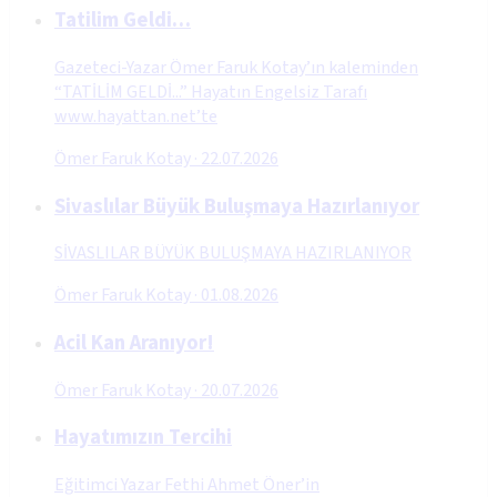
Tatilim Geldi…
Gazeteci-Yazar Ömer Faruk Kotay’ın kaleminden
“TATİLİM GELDİ...” Hayatın Engelsiz Tarafı
www.hayattan.net’te
Ömer Faruk Kotay
·
22.07.2026
Sivaslılar Büyük Buluşmaya Hazırlanıyor
SİVASLILAR BÜYÜK BULUŞMAYA HAZIRLANIYOR
Ömer Faruk Kotay
·
01.08.2026
Acil Kan Aranıyor!
Ömer Faruk Kotay
·
20.07.2026
Hayatımızın Tercihi
Eğitimci Yazar Fethi Ahmet Öner’in