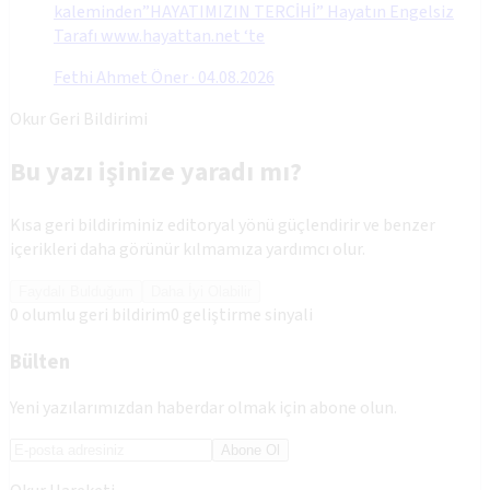
kaleminden”HAYATIMIZIN TERCİHİ” Hayatın Engelsiz
Tarafı www.hayattan.net ‘te
Fethi Ahmet Öner
·
04.08.2026
Okur Geri Bildirimi
Bu yazı işinize yaradı mı?
Kısa geri bildiriminiz editoryal yönü güçlendirir ve benzer
içerikleri daha görünür kılmamıza yardımcı olur.
Faydalı Bulduğum
Daha İyi Olabilir
0
olumlu geri bildirim
0
geliştirme sinyali
Bülten
Yeni yazılarımızdan haberdar olmak için abone olun.
Abone Ol