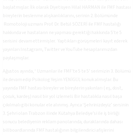
başlatmışlar. İlk olarak Diyetisyen Hilal HARMAN ile FMF hastası
bireylerin beslenme alışkanlıklarını, serinin 2. Bölümünde
Romotoloji uzmanı Prof. Dr. Betül SÖZERİ ile FMF hastalığı
hakkında ve hastaların ne yapması gerektiği hakkında 5’te 5
serisini devam ettirmişler. Yaptıkları görüşmeleri kayıt ederek
yayınları Instagram, Twitter ve YouTube hesaplarımızdan
paylaşmışlar.
Ağustos ayında, ‘ Uzmanlar ile FMF'te 5 te 5’ serimizin 3. Bölümü
ile devam edip Psikolog Yeşim YENİGÜL konuk almışlar. Bu
yayında FMF hastası bireyler ve bireylerin yakınları ( eş, dost,
çocuk, kardeş) nasıl bir yol izlemeli. Bir hastalıkla nasıl başa
çıkılmalı gibi konular ele alınmış. Ayrıca ‘Şehrinizdeyiz’ sersinin
3. Şehri olan Trabzon ilinde Kütahya Belediye’si ile iş birliği
sonucu belediyenin reklam panolarında, duraklarında dahası
billboardlarında FMF hastalığının bilgilendirici afişlerini