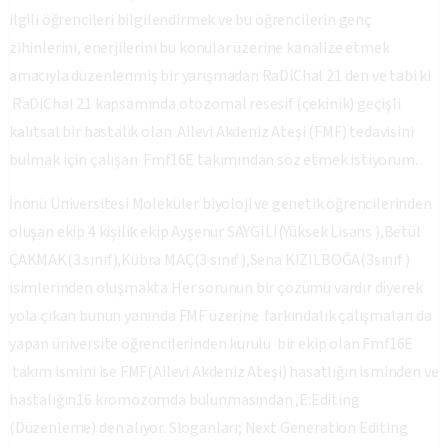
ilgili öğrencileri bilgilendirmek ve bu öğrencilerin genç
zihinlerini, enerjilerini bu konular üzerine kanalize etmek
amacıyla düzenlenmiş bir yarışmadan RaDiChal 21 den ve tabi ki
RaDiChal 21 kapsamında otozomal resesif (çekinik) geçişli
kalıtsal bir hastalık olan Ailevi Akdeniz Ateşi (FMF) tedavisini
bulmak için çalışan Fmf16E takımından söz etmek istiyorum.
İnönü Üniversitesi Moleküler biyoloji ve genetik öğrencilerinden
oluşan ekip 4 kişilik ekip Ayşenur SAYGILI(Yüksek Lisans ),Betül
ÇAKMAK(3.sınıf),Kübra MAÇ(3 sınıf ),Sena KIZILBOĞA(3sınıf )
isimlerinden oluşmakta Her sorunun bir çözümü vardır diyerek
yola çıkan bunun yanında FMF üzerine farkındalık çalışmaları da
yapan üniversite öğrencilerinden kurulu bir ekip olan Fmf16E
takım ismini ise FMF(Ailevi Akdeniz Ateşi) hasatlığın isminden ve
hastalığın16.kromozomda bulunmasından ,E:Editing
(Düzenleme) den alıyor. Sloganları; Next Generation Editing