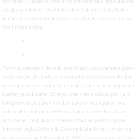
astırdıklarını Burada ki amacın ise çok daha fazla kişiye ulaşmak
olduğunu söylediler. Kırşehir Kütahya Trabzon Belediyelerine
kendilerine desteklerinden ötürü teşekkür etmeyi es geçmeyip
özellikle belirttiler.
Temmuz ayına geldiklerinde ise farkındalık çalışmalarına gerek
sosyal medya FMF hastalarının sorunlarına çözüm olmak adına
yılmayıp devam etmişler. ‘Şehrinizdeyiz’ projesini bir adım daha
ileri taşıyarak bu sefer Kütahya ilinde Kütahya Belediye’si ile iş
birliği sonucu belediyenin reklam panolarında, duraklarında
dahası billboardlarında FMF hastalığının bilgilendirici afişlerini
astırmışlar. Durun daha bitmedi temmuz ayında FMF hastası
bireylerin sağlık, Psikolojik, Destek gibi alanlarda ki sorularına
cevap olmak adına ‘ Uzmanlar ile FMF'te 5 te 5’ adlı yeni bir seri