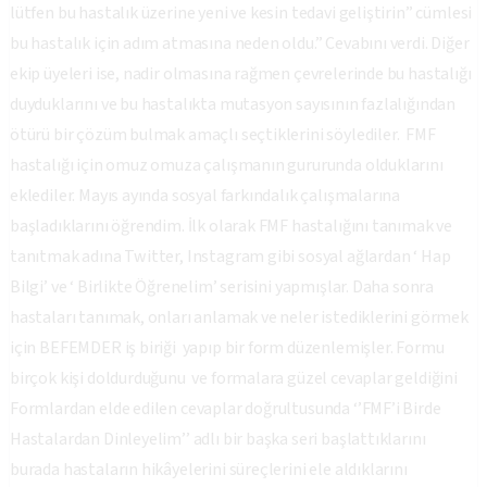
lütfen bu hastalık üzerine yeni ve kesin tedavi geliştirin” cümlesi
bu hastalık için adım atmasına neden oldu.” Cevabını verdi. Diğer
ekip üyeleri ise, nadir olmasına rağmen çevrelerinde bu hastalığı
duyduklarını ve bu hastalıkta mutasyon sayısının fazlalığından
ötürü bir çözüm bulmak amaçlı seçtiklerini söylediler. FMF
hastalığı için omuz omuza çalışmanın gururunda olduklarını
eklediler. Mayıs ayında sosyal farkındalık çalışmalarına
başladıklarını öğrendim. İlk olarak FMF hastalığını tanımak ve
tanıtmak adına Twitter, Instagram gibi sosyal ağlardan ‘ Hap
Bilgi’ ve ‘ Birlikte Öğrenelim’ serisini yapmışlar. Daha sonra
hastaları tanımak, onları anlamak ve neler istediklerini görmek
için BEFEMDER iş biriği yapıp bir form düzenlemişler. Formu
birçok kişi doldurduğunu ve formalara güzel cevaplar geldiğini
Formlardan elde edilen cevaplar doğrultusunda ‘’FMF’i Birde
Hastalardan Dinleyelim’’ adlı bir başka seri başlattıklarını
burada hastaların hikâyelerini süreçlerini ele aldıklarını