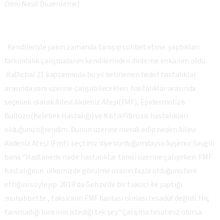
(Yeni Nesil Düzenleme)
Kendileriyle yakın zamanda tanışıp sohbet etme yaptıkları
farkındalık çalışmalarını kendilerinden dinleme imkanım oldu.
RaDıchal 21 kapsamında bu yıl belirlenen hedef hastalıklar
arasında yani üzerine çalışabilecekleri hastalıklar arasında
seçenek olarak Ailevi Akdeniz Ateşi(FMF), Epidermolizis
Büllozo(Kelebek Hastalığı) ve KistikFibrozis hastalıkları
olduğunu öğrendim. Bunun üzerine merak edip neden Ailevi
Akdeniz Ateşi (Fmf) seçtiniz diye sorduğumdaysa Ayşenur Saygılı
bana “Hastanede nadir hastalıklar tanısı üzerine çalışırken FMF
hastalığının ülkemizde görülme oranın fazla olduğunu fark
ettiğini söyleyip 2019’da Gebze’de bir taksici ile yaptığı
muhabbette , taksicinin FMF hastası olması tesadüf değildi. Hiç
tanımadığı birisinin istediği tek şey “Çalışma fırsatınız olursa