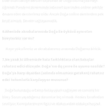
Evde olan takviye dersler sayesinde de Doğa okuma yazmayı
öğrendi. Pandemi döneminde internet üzerinden online şekilde
devam eden derslerimiz oldu. Ancak Doğa online derslerden pek
keyif almadı. Devam sağlayamadık.
6.Ailenizde akrabalarınızda Doğa ile öyküsü aynı olan
bireyleriniz var mı?
Hayır yok ailemiz ve akrabalarımız arasında Doğamız biricik.
7.Ne yazık ki ülkemizde hala farklılıklara olan bakışlar
rahatsız edici düzeyde. Doğa’nın dış çevre ile uyumu nasıldır?
Doğa’ya karşı dışardan (aslında olmaması gereken) rahatsız
edici tutumlarla karşılaşıyor musunuz?
Doğa bulunduğu ortama kolay uyum sağlayan ve samimi bir
birey. Sorun yaşadığımız durumlar hiç olmadı. Herkes tarafından
seviliyor. Komşularımızın ilgisi ve alakasından oldukça hoşnut