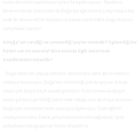
sonra da rutin hayatımızın işleri ile ilgileniyoruz. Pandemi
döneminde de öncesinde de Doğa’yla eğitimlere çalışmalara biz
evde de devam ettik. Ablaları ve babasıyla birlikte Doğa düzenli
çalışmalar yapıyor.
4.Doğa’nın sevdiği ve sevmediği şeyler nelerdir? İlgilendiği bir
hobisi var mı mesela? Bize onunla ilgili anlatmak
istedikleriniz nelerdir?
Doğa sakin bir yapıya sahiptir. Ablalarıyla vakit geçirmekten
oldukça hoşlanıyor. Doğa’nın sevmediği pek az şey var. Ancak
okula çok büyük keyif alarak gitmiyor. Öyle olmasına karşın
okula gitmesi gerektiği bilincinde olduğu için de itiraz etmiyor.
Doğa aynı zamanda tenis sporuyla ilgileniyor. Özel eğitim
okuluyla birlikte 2 kere yarışmalara katılım sağladılar. Spor
aktiviteleriyle uğraşmak hobisi diyebiliriz.