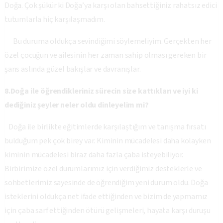
Doğa. Çok şükür ki Doğa’ya karşı olan bahsettiğiniz rahatsız edici
tutumlarla hiç karşılaşmadım.
Bu duruma oldukça sevindiğimi söylemeliyim. Gerçekten her
özel çocuğun ve ailesinin her zaman sahip olması gereken bir
şans aslında güzel bakışlar ve davranışlar.
8.Doğa ile öğrendikleriniz sürecin size kattıkları ve iyi ki
dediğiniz şeyler neler oldu dinleyelim mi?
Doğa ile birlikte eğitimlerde karşılaştığım ve tanışma fırsatı
bulduğum pek çok birey var. Kiminin mücadelesi daha kolayken
kiminin mücadelesi biraz daha fazla çaba isteyebiliyor.
Birbirimize özel durumlarımız için verdiğimiz desteklerle ve
sohbetlerimiz sayesinde de öğrendiğim yeni durum oldu. Doğa
isteklerini oldukça net ifade ettiğinden ve bizim de yapmamız
için çaba sarf ettiğinden ötürü gelişmeleri, hayata karşı duruşu