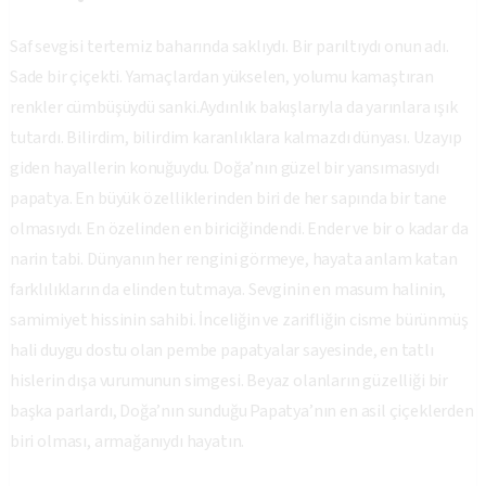
Saf sevgisi tertemiz baharında saklıydı. Bir parıltıydı onun adı.
Sade bir çiçekti. Yamaçlardan yükselen, yolumu kamaştıran
renkler cümbüşüydü sanki.Aydınlık bakışlarıyla da yarınlara ışık
tutardı. Bilirdim, bilirdim karanlıklara kalmazdı dünyası. Uzayıp
giden hayallerin konuğuydu
.
Doğa’nın güzel bir yansımasıydı
papatya. En büyük özelliklerinden biri de her sapında bir tane
olmasıydı. En özelinden en biriciğindendi. Ender ve bir o kadar da
narin tabi. Dünyanın her rengini görmeye, hayata anlam katan
farklılıkların da elinden tutmaya. Sevginin en masum halinin,
samimiyet hissinin sahibi. İnceliğin ve zarifliğin cisme bürünmüş
hali duygu dostu olan pembe papatyalar sayesinde, en tatlı
hislerin dışa vurumunun simgesi. Beyaz olanların güzelliği bir
başka parlardı, Doğa’nın sunduğu Papatya’nın en asil çiçeklerden
biri olması, armağanıydı hayatın.