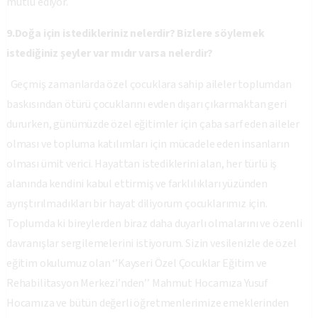
mutlu ediyor.
9.Doğa için istedikleriniz nelerdir? Bizlere söylemek
istediğiniz şeyler var mıdır varsa nelerdir?
Geçmiş zamanlarda özel çocuklara sahip aileler toplumdan
baskısından ötürü çocuklarını evden dışarı çıkarmaktan geri
dururken, günümüzde özel eğitimler için çaba sarf eden aileler
olması ve topluma katılımları için mücadele eden insanların
olması ümit verici. Hayattan istediklerini alan, her türlü iş
alanında kendini kabul ettirmiş ve farklılıkları yüzünden
ayrıştırılmadıkları bir hayat diliyorum çocuklarımız için.
Toplumda ki bireylerden biraz daha duyarlı olmalarını ve özenli
davranışlar sergilemelerini istiyorum. Sizin vesilenizle de özel
eğitim okulumuz olan ‘’
Kayseri Özel Çocuklar Eğitim ve
Rehabilitasyon Merkezi
’nden’’ Mahmut Hocamıza Yusuf
Hocamıza ve bütün değerli öğretmenlerimize emeklerinden