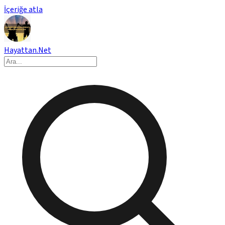
İçeriğe atla
Hayattan.Net