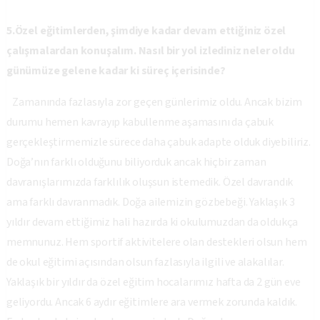
5.Özel eğitimlerden, şimdiye kadar devam ettiğiniz özel
çalışmalardan konuşalım. Nasıl bir yol izlediniz neler oldu
günümüze gelene kadar ki süreç içerisinde?
Zamanında fazlasıyla zor geçen günlerimiz oldu. Ancak bizim
durumu hemen kavrayıp kabullenme aşamasını da çabuk
gerçekleştirmemizle sürece daha çabuk adapte olduk diyebiliriz.
Doğa’nın farklı olduğunu biliyorduk ancak hiçbir zaman
davranışlarımızda farklılık oluşsun istemedik. Özel davrandık
ama farklı davranmadık. Doğa ailemizin gözbebeği. Yaklaşık 3
yıldır devam ettiğimiz hali hazırda ki okulumuzdan da oldukça
memnunuz. Hem sportif aktivitelere olan destekleri olsun hem
de okul eğitimi açısından olsun fazlasıyla ilgili ve alakalılar.
Yaklaşık bir yıldır da özel eğitim hocalarımız hafta da 2 gün eve
geliyordu. Ancak 6 aydır eğitimlere ara vermek zorunda kaldık.