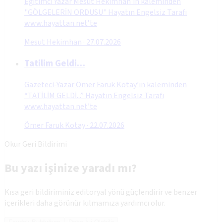
Eğitimci Yazar Mesut Hekimhan'ın kaleminden
"GÖLGELERİN ORDUSU" Hayatın Engelsiz Tarafı
www.hayattan.net’te
Mesut Hekimhan
·
27.07.2026
Tatilim Geldi…
Gazeteci-Yazar Ömer Faruk Kotay’ın kaleminden
“TATİLİM GELDİ...” Hayatın Engelsiz Tarafı
www.hayattan.net’te
Ömer Faruk Kotay
·
22.07.2026
Okur Geri Bildirimi
Bu yazı işinize yaradı mı?
Kısa geri bildiriminiz editoryal yönü güçlendirir ve benzer
içerikleri daha görünür kılmamıza yardımcı olur.