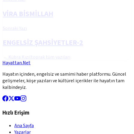
VİRA BİSMİLLAH
Sonraki Yazı
ENGELSİZ ŞAHSİYETLER-2
←
Kübra Kızıltoprak
tüm yazıları
Hayattan.Net
Hayatın içinden, engelsiz ve samimi haber platformu. Güncel
gelişmeler, köşe yazıları ve kültürel içerikler ile hayatın tam
kalbindeyiz.
Hızlı Erişim
Ana Sayfa
Yazarlar