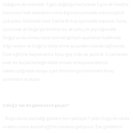
olduğunu da eklediler. 3 gün doğduğu hastanede 5 gün de Fakülte
Hastanesi’nde kaldıktan sonra 8 günün sonunda evimize geldi
çok şükür. Kalbinde olan 3 delik de 6 ay içerisinde kapandı. Süreç
içerisinde de Doğa’yla birlikte biz de pek çok şeyi öğrendik.
Doğuş’un da olması bize normal gelişim aşamaları hakkında
bilgi veriyor ve Doğa’yı takip etme açısından olanak sağlıyordu.
Özel eğitime başlamamız biraz geç oldu ne yazık ki. O zamanlar
evde bir küçük bebeğin daha olması ve kayınvalidemin
rahatsızlığından dolayı özel ihtimam göstermekte biraz
zorlandım açıkçası.
3.Doğa’nın bir günü nasıl geçer?
Doğa okula başladığı günden beri yaklaşık 7 yıldır Doğa ile okula
oradan sonra da özel eğitim okuluna gidiyoruz. Eve geldikten