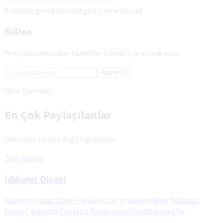
Faydalı Bulduğum
Daha İyi Olabilir
0
olumlu geri bildirim
0
geliştirme sinyali
Bülten
Yeni yazılarımızdan haberdar olmak için abone olun.
Abone Ol
Okur Hareketi
En Çok Paylaşılanlar
Okurların en çok dağıttığı yazılar.
Tüm yazılar
İddianız Olsun!
Gazeteci-Yazar Ömer Faruk Kotay’ın kaleminden “İddianız
Olsun!” Hayatın Engelsiz Tarafı www.hayattan.net’te