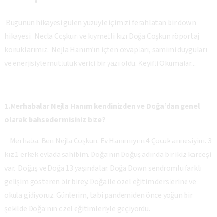
B
ugünün hikayesi gülen yüzüyle içimizi ferahlatan bir down
hikayesi. Necla Coşkun ve kıymetli kızı Doğa Coşkun röportaj
konuklarımız. Nejla Hanım’ın içten cevapları, samimi duyguları
ve enerjisiyle mutluluk verici bir yazı oldu. Keyifli Okumalar...
1.Merhabalar Nejla Hanım kendinizden ve Doğa’dan genel
olarak bahseder misiniz bize?
Merhaba. Ben Nejla Coşkun. Ev Hanımıyım.4 Çocuk annesiyim. 3
kız 1 erkek evlada sahibim. Doğa’nın Doğuş adında bir ikiz kardeşi
var. Doğuş ve Doğa 13 yaşındalar. Doğa Down sendromlu farklı
gelişim gösteren bir birey. Doğa ile özel eğitim derslerine ve
okula gidiyoruz. Günlerim, tabi pandemiden önce yoğun bir
şekilde Doğa’nın özel eğitimleriyle geçiyordu.