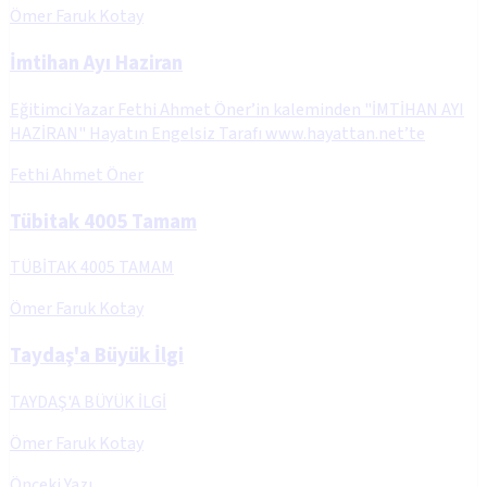
Ömer Faruk Kotay
İmtihan Ayı Haziran
Eğitimci Yazar Fethi Ahmet Öner’in kaleminden "İMTİHAN AYI
HAZİRAN" Hayatın Engelsiz Tarafı www.hayattan.net’te
Fethi Ahmet Öner
Tübitak 4005 Tamam
TÜBİTAK 4005 TAMAM
Ömer Faruk Kotay
Taydaş'a Büyük İlgi
TAYDAŞ'A BÜYÜK İLGİ
Ömer Faruk Kotay
Önceki Yazı