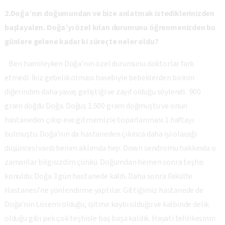
2.Doğa’nın doğumundan ve bize anlatmak istediklerinizden
başlayalım. Doğa’yı özel kılan durumunu öğrenmenizden bu
günlere gelene kadar ki süreçte neler oldu?
Ben hamileyken Doğa’nın özel durumunu doktorlar fark
etmedi. İkiz gebelik olması hasebiyle bebeklerden birinin
diğerinden daha yavaş geliştiği ve zayıf olduğu söylendi. 900
gram doğdu Doğa. Doğuş 1.500 gram doğmuştu ve onun
hastaneden çıkıp eve gitmemizle toparlanması 1 haftayı
bulmuştu. Doğa’nın da hastaneden çıkınca daha iyi olacağı
düşüncesi vardı benim aklımda hep. Down sendromu hakkında o
zamanlar bilgisizdim çünkü. Doğumdan hemen sonra teşhis
konuldu. Doğa 3 gün hastanede kaldı. Daha sonra Fakülte
Hastanesi’ne yönlendirme yaptılar. Gittiğimiz hastanede de
Doğa’nın Lösemi olduğu, işitme kaybı olduğu ve kalbinde delik
olduğu gibi pek çok teşhisle baş başa kaldık. Hayati tehlikesinin