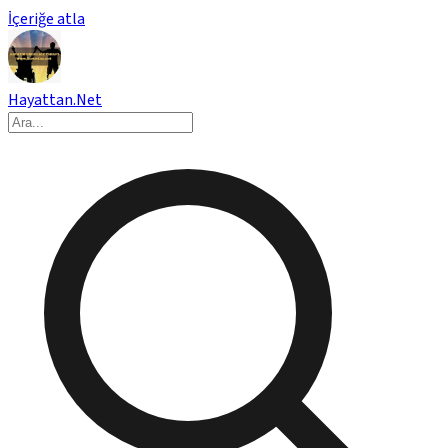
İçeriğe atla
Hayattan.Net