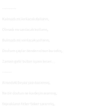
----------
Kalmadı mı kırılacak dalların,
Olmadı mı sarılacak kolların,
Bulmadı mı varılacak yolların,
Dostum çaylar benden olsun bu sefer,
Zaman gelir bütün isyanı keser…
-------
Alnındaki beyaz yazı kararmış,
Ne bir dostun ne kardeşin ararmış,
Yaprakların teker teker sararmış,