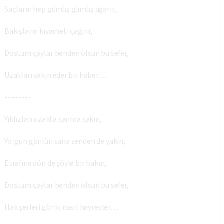
Saçların hep gümüş gümüş ağarır,
Bakışların kıyameti çağırır,
Dostum çaylar benden olsun bu sefer,
Uzakları yakın eder bir haber…
---------
Yıldızları uzakta sanma sakın,
Yorgun gönlün sana senden de yakın,
Etrafına dön de şöyle bir bakın,
Dostum çaylar benden olsun bu sefer,
Hak şerleri gör ki nasıl hayreyler…