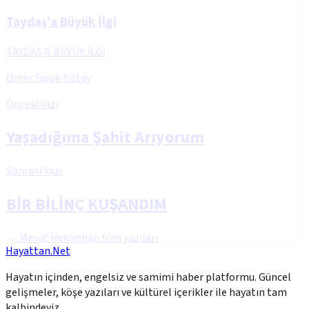
Taydaş'a Büyük İlgi
TAYDAŞ'A BÜYÜK İLGİ
Ömer Faruk Kotay
Önceki Yazı
Yaşadığıma Şahit Arıyorum
Sonraki Yazı
BİR BİLİNÇ KUŞANDIM
←
Mesut Hekimhan
tüm yazıları
Hayattan.Net
Hayatın içinden, engelsiz ve samimi haber platformu. Güncel
gelişmeler, köşe yazıları ve kültürel içerikler ile hayatın tam
kalbindeyiz.