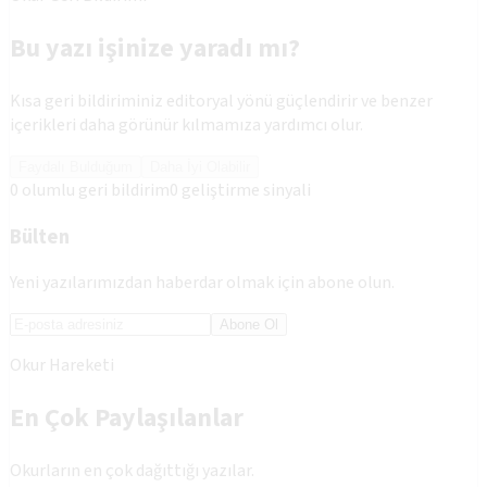
Bu yazı işinize yaradı mı?
Kısa geri bildiriminiz editoryal yönü güçlendirir ve benzer
içerikleri daha görünür kılmamıza yardımcı olur.
Faydalı Bulduğum
Daha İyi Olabilir
0
olumlu geri bildirim
0
geliştirme sinyali
Bülten
Yeni yazılarımızdan haberdar olmak için abone olun.
Abone Ol
Okur Hareketi
En Çok Paylaşılanlar
Okurların en çok dağıttığı yazılar.