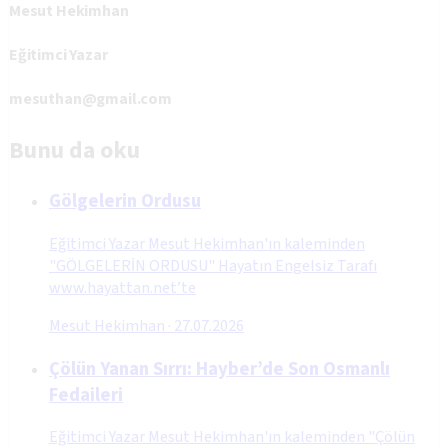
Mesut Hekimhan
Eğitimci Yazar
mesuthan@gmail.com
Bunu da oku
Gölgelerin Ordusu
Eğitimci Yazar Mesut Hekimhan'ın kaleminden
"GÖLGELERİN ORDUSU" Hayatın Engelsiz Tarafı
www.hayattan.net’te
Mesut Hekimhan
·
27.07.2026
Çölün Yanan Sırrı: Hayber’de Son Osmanlı
Fedaileri
Eğitimci Yazar Mesut Hekimhan'ın kaleminden "Çölün