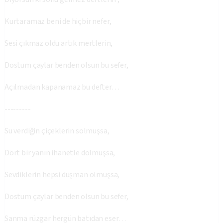
Kurtaramaz beni de hiçbir nefer,
Sesi çıkmaz oldu artık mertlerin,
Dostum çaylar benden olsun bu sefer,
Açılmadan kapanamaz bu defter…
---------
Su verdiğin çiçeklerin solmuşsa,
Dört bir yanın ihanetle dolmuşsa,
Sevdiklerin hepsi düşman olmuşsa,
Dostum çaylar benden olsun bu sefer,
Sanma rüzgar hergün batıdan eser…