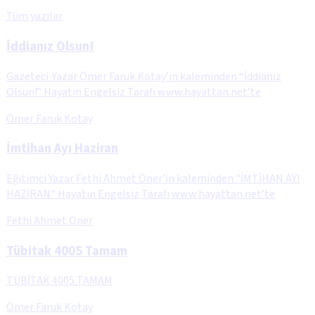
Tüm yazılar
İddianız Olsun!
Gazeteci-Yazar Ömer Faruk Kotay’ın kaleminden “İddianız
Olsun!” Hayatın Engelsiz Tarafı www.hayattan.net’te
Ömer Faruk Kotay
İmtihan Ayı Haziran
Eğitimci Yazar Fethi Ahmet Öner’in kaleminden "İMTİHAN AYI
HAZİRAN" Hayatın Engelsiz Tarafı www.hayattan.net’te
Fethi Ahmet Öner
Tübitak 4005 Tamam
TÜBİTAK 4005 TAMAM
Ömer Faruk Kotay