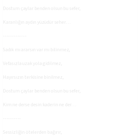
Dostum çaylar benden olsun bu sefer,
Karanlığın aydın yüzüdür seher…
-------------
Sadık mı ararsın var mı bilinmez,
Vefasızla uzak yola gidilmez,
Hayırsızın terkisine binilmez,
Dostum çaylar benden olsun bu sefer,
Kim ne derse desin kaderin ne der…
----------
Sessizliğin ötelerden bağırır,