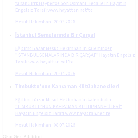
Yanan Sırrı: Hayber’de Son Osmanlı Fedaileri" Hayatın
Engelsiz Tarafı www.hayattan.net'te
Mesut Hekimhan
·
20.07.2026
İstanbul Semalarında Bir Çarşaf
Eğitimci Yazar Mesut Hekimhan'ın kaleminden
"İSTANBUL SEMALARINDA BİR ÇARŞAF" Hayatın Engelsiz
Tarafı www.hayattan.net'te
Mesut Hekimhan
·
20.07.2026
Timbuktu’nun Kahraman Kütüphanecileri
Eğitimci Yazar Mesut Hekimhan'ın kaleminden
"TİMBUKTU’NUN KAHRAMAN KÜTÜPHANECİLERİ"
Hayatın Engelsiz Tarafı www.hayattan.net’te
Mesut Hekimhan
·
08.07.2026
Okur Geri Bildirimi