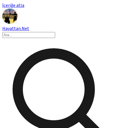
İçeriğe atla
Hayattan.Net