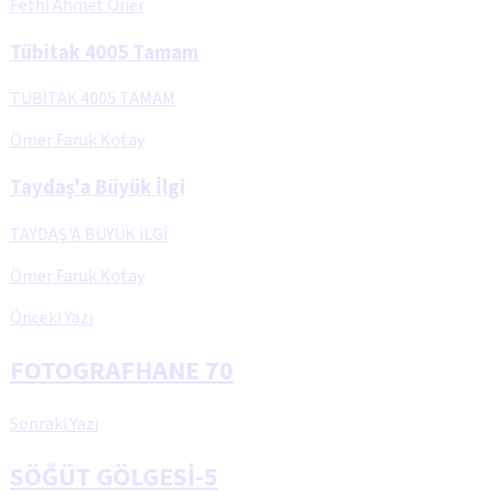
Fethi Ahmet Öner
Tübitak 4005 Tamam
TÜBİTAK 4005 TAMAM
Ömer Faruk Kotay
Taydaş'a Büyük İlgi
TAYDAŞ'A BÜYÜK İLGİ
Ömer Faruk Kotay
Önceki Yazı
FOTOGRAFHANE 70
Sonraki Yazı
SÖĞÜT GÖLGESİ-5