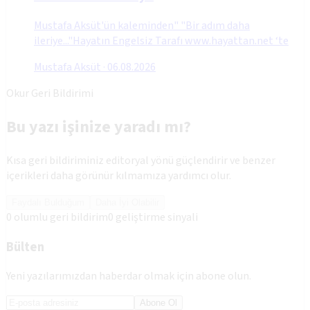
Mustafa Aksüt'ün kaleminden" "Bir adım daha
ileriye..."Hayatın Engelsiz Tarafı www.hayattan.net ‘te
Mustafa Aksüt
·
06.08.2026
Okur Geri Bildirimi
Bu yazı işinize yaradı mı?
Kısa geri bildiriminiz editoryal yönü güçlendirir ve benzer
içerikleri daha görünür kılmamıza yardımcı olur.
Faydalı Bulduğum
Daha İyi Olabilir
0
olumlu geri bildirim
0
geliştirme sinyali
Bülten
Yeni yazılarımızdan haberdar olmak için abone olun.
Abone Ol