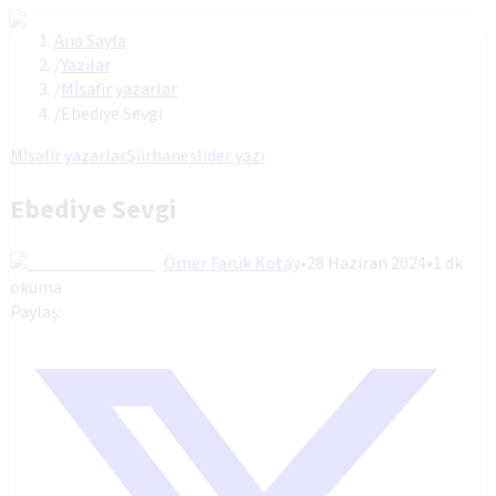
Ana Sayfa
/
Yazılar
/
Mİsafir yazarlar
/
Ebediye Sevgi
Mİsafir yazarlar
Şiirhane
slider yazı
Ebediye Sevgi
Ömer Faruk Kotay
•
28 Haziran 2024
•
1
dk
okuma
Paylaş: