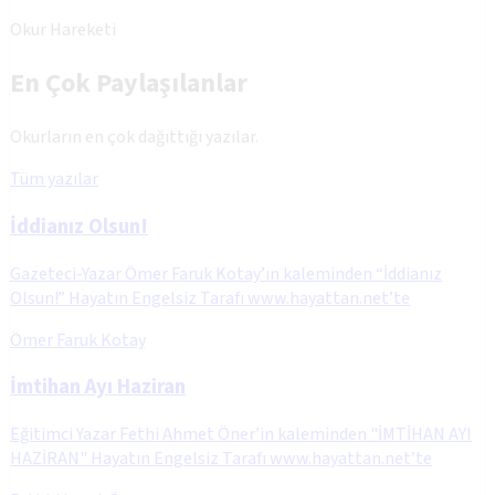
Okur Hareketi
En Çok Paylaşılanlar
Okurların en çok dağıttığı yazılar.
Tüm yazılar
İddianız Olsun!
Gazeteci-Yazar Ömer Faruk Kotay’ın kaleminden “İddianız
Olsun!” Hayatın Engelsiz Tarafı www.hayattan.net’te
Ömer Faruk Kotay
İmtihan Ayı Haziran
Eğitimci Yazar Fethi Ahmet Öner’in kaleminden "İMTİHAN AYI
HAZİRAN" Hayatın Engelsiz Tarafı www.hayattan.net’te