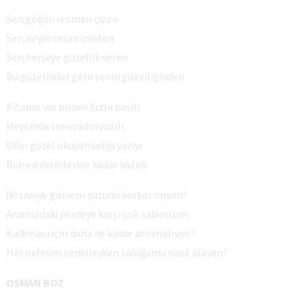
Sen,göğün resmini çizen
Sen,neyin sesini inleten
Sen,herşeye güzellik veren
Bu güzellikler gelir senin güzelliğinden
Kitabın var birden fazla basılı
Hepsinde senin adın yazılı
Dilin güzel okuyamadığı yazıyı
Ruh en derinlerine kadar kazıdı
İki saniye görsem yüzünü korkar mıyım?
Aramızdaki perdeye karşı çok sabırsızım
Kalkması için daha ne kadar arınmalıyım?
Her nefesim seninleyken soluğumu nasıl alayım?
OSMAN BOZ