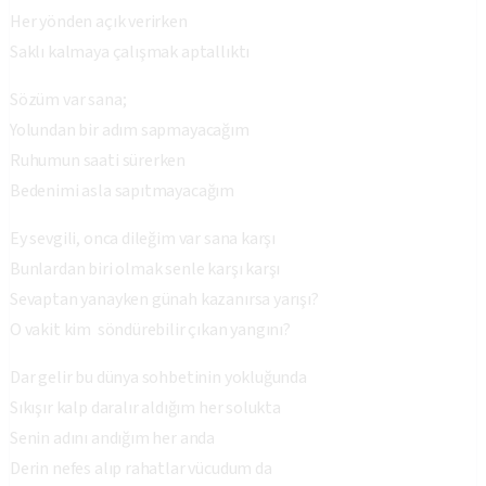
Her yönden açık verirken
Saklı kalmaya çalışmak aptallıktı
Sözüm var sana;
Yolundan bir adım sapmayacağım
Ruhumun saati sürerken
Bedenimi asla sapıtmayacağım
Ey sevgili, onca dileğim var sana karşı
Bunlardan biri olmak senle karşı karşı
Sevaptan yanayken günah kazanırsa yarışı?
O vakit kim söndürebilir çıkan yangını?
Dar gelir bu dünya sohbetinin yokluğunda
Sıkışır kalp daralır aldığım her solukta
Senin adını andığım her anda
Derin nefes alıp rahatlar vücudum da