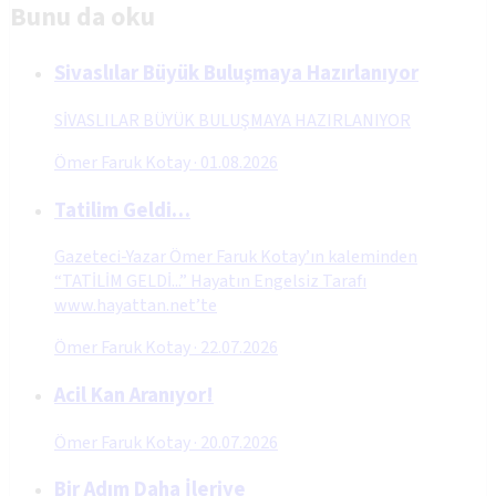
Bunu da oku
Sivaslılar Büyük Buluşmaya Hazırlanıyor
SİVASLILAR BÜYÜK BULUŞMAYA HAZIRLANIYOR
Ömer Faruk Kotay
·
01.08.2026
Tatilim Geldi…
Gazeteci-Yazar Ömer Faruk Kotay’ın kaleminden
“TATİLİM GELDİ...” Hayatın Engelsiz Tarafı
www.hayattan.net’te
Ömer Faruk Kotay
·
22.07.2026
Acil Kan Aranıyor!
Ömer Faruk Kotay
·
20.07.2026
Bir Adım Daha İleriye