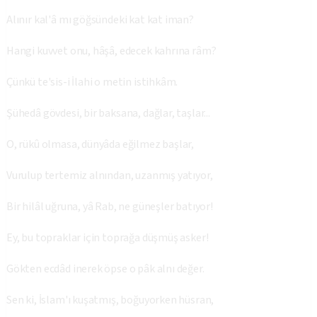
Alınır kal'â mı göğsündeki kat kat iman?
Hangi kuvvet onu, hâşâ, edecek kahrına râm?
Çünkü te'sis-i İlahi o metin istihkâm.
Şühedâ gövdesi, bir baksana, dağlar, taşlar...
O, rükû olmasa, dünyâda eğilmez başlar,
Vurulup tertemiz alnından, uzanmış yatıyor,
Bir hilâl uğruna, yâ Rab, ne güneşler batıyor!
Ey, bu topraklar için toprağa düşmüş asker!
Gökten ecdâd inerek öpse o pâk alnı değer.
Sen ki, İslam'ı kuşatmış, boğuyorken hüsran,