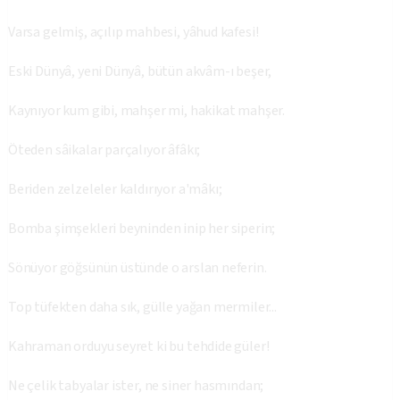
Varsa gelmiş, açılıp mahbesi, yâhud kafesi!
Eski Dünyâ, yeni Dünyâ, bütün akvâm-ı beşer,
Kaynıyor kum gibi, mahşer mi, hakikat mahşer.
Öteden sâikalar parçalıyor âfâkı;
Beriden zelzeleler kaldırıyor a'mâkı;
Bomba şimşekleri beyninden inip her siperin;
Sönüyor göğsünün üstünde o arslan neferin.
Top tüfekten daha sık, gülle yağan mermiler...
Kahraman orduyu seyret ki bu tehdide güler!
Ne çelik tabyalar ister, ne siner hasmından;