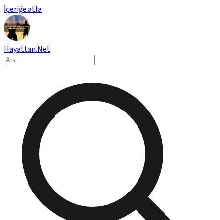
İçeriğe atla
Hayattan.Net