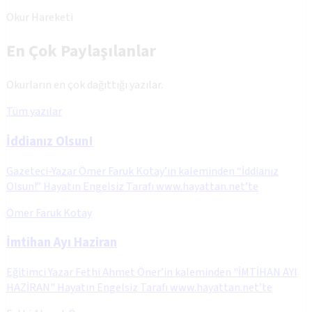
Okur Hareketi
En Çok Paylaşılanlar
Okurların en çok dağıttığı yazılar.
Tüm yazılar
İddianız Olsun!
Gazeteci-Yazar Ömer Faruk Kotay’ın kaleminden “İddianız
Olsun!” Hayatın Engelsiz Tarafı www.hayattan.net’te
Ömer Faruk Kotay
İmtihan Ayı Haziran
Eğitimci Yazar Fethi Ahmet Öner’in kaleminden "İMTİHAN AYI
HAZİRAN" Hayatın Engelsiz Tarafı www.hayattan.net’te