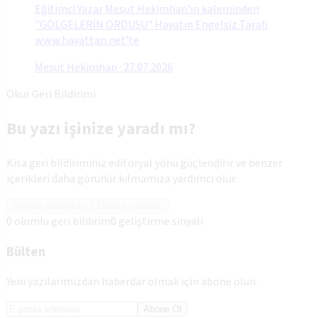
Eğitimci Yazar Mesut Hekimhan'ın kaleminden
"GÖLGELERİN ORDUSU" Hayatın Engelsiz Tarafı
www.hayattan.net’te
Mesut Hekimhan
·
27.07.2026
Okur Geri Bildirimi
Bu yazı işinize yaradı mı?
Kısa geri bildiriminiz editoryal yönü güçlendirir ve benzer
içerikleri daha görünür kılmamıza yardımcı olur.
Faydalı Bulduğum
Daha İyi Olabilir
0
olumlu geri bildirim
0
geliştirme sinyali
Bülten
Yeni yazılarımızdan haberdar olmak için abone olun.
Abone Ol