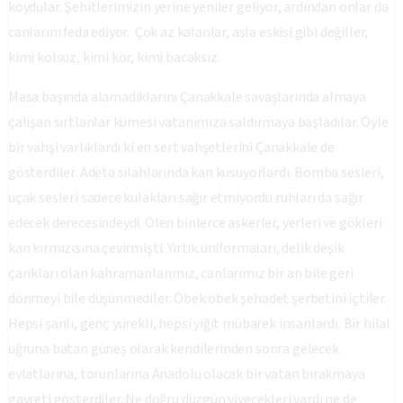
koydular. Şehitlerimizin yerine yeniler geliyor, ardından onlar da
canlarını feda ediyor. Çok az kalanlar, asla eskisi gibi değiller,
kimi kolsuz, kimi kör, kimi bacaksız.
Masa başında alamadıklarını Çanakkale savaşlarında almaya
çalışan sırtlanlar kümesi vatanımıza saldırmaya başladılar. Öyle
bir vahşi varlıklardı ki en sert vahşetlerini Çanakkale de
gösterdiler. Adeta silahlarında kan kusuyorlardı. Bomba sesleri,
uçak sesleri sadece kulakları sağır etmiyordu ruhları da sağır
edecek derecesindeydi. Ölen binlerce askerler, yerleri ve gökleri
kan kırmızısına çevirmişti. Yırtık üniformaları, delik deşik
çarıkları olan kahramanlarımız, canlarımız bir an bile geri
dönmeyi bile düşünmediler. Öbek öbek şehadet şerbetini içtiler.
Hepsi şanlı, genç yürekli, hepsi yiğit mübarek insanlardı. Bir hilal
uğruna batan güneş olarak kendilerinden sonra gelecek
evlatlarına, torunlarına Anadolu olacak bir vatan bırakmaya
gayreti gösterdiler. Ne doğru düzgün yiyecekleri vardı ne de