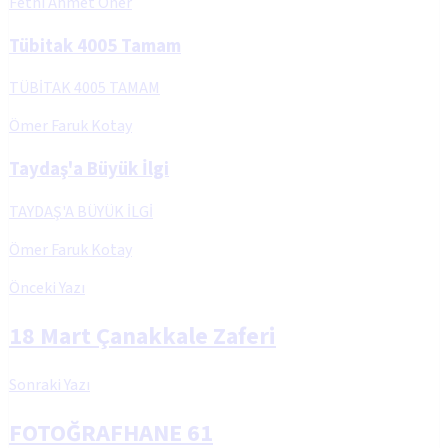
Fethi Ahmet Öner
Tübitak 4005 Tamam
TÜBİTAK 4005 TAMAM
Ömer Faruk Kotay
Taydaş'a Büyük İlgi
TAYDAŞ'A BÜYÜK İLGİ
Ömer Faruk Kotay
Önceki Yazı
18 Mart Çanakkale Zaferi
Sonraki Yazı
FOTOĞRAFHANE 61