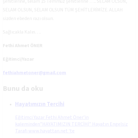
şehitlerine, selam 15 Temmuz şehitlerine ….. SELAM OLSUN,
SELAM OLSUN, SELAM OLSUN TÜM ŞEHİTLERİMİZE. ALLAH
sizden ebeden razı olsun.
Sağlıcakla Kalın….
Fethi Ahmet ÖNER
Eğitimci/Yazar
fethiahmetoner@gmail.com
Bunu da oku
Hayatımızın Tercihi
Eğitimci Yazar Fethi Ahmet Öner’in
kaleminden”HAYATIMIZIN TERCİHİ” Hayatın Engelsiz
Tarafı www.hayattan.net ‘te