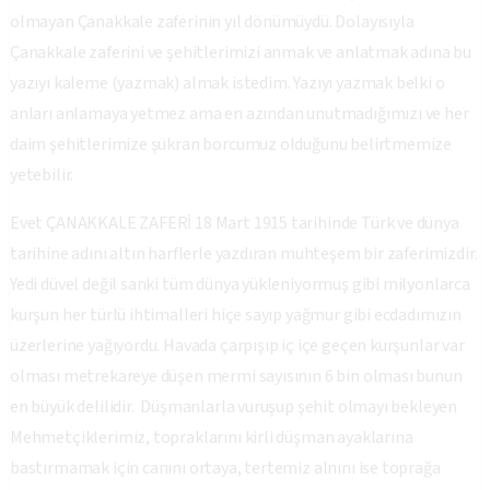
olmayan Çanakkale zaferinin yıl dönümüydü. Dolayısıyla
Çanakkale zaferini ve şehitlerimizi anmak ve anlatmak adına bu
yazıyı kaleme (yazmak) almak istedim. Yazıyı yazmak belki o
anları anlamaya yetmez ama en azından unutmadığımızı ve her
daim şehitlerimize şükran borcumuz olduğunu belirtmemize
yetebilir.
Evet ÇANAKKALE ZAFERİ 18 Mart 1915 tarihinde Türk ve dünya
tarihine adını altın harflerle yazdıran muhteşem bir zaferimizdir.
Yedi düvel değil sanki tüm dünya yükleniyormuş gibi milyonlarca
kurşun her türlü ihtimalleri hiçe sayıp yağmur gibi ecdadımızın
üzerlerine yağıyordu. Havada çarpışıp iç içe geçen kurşunlar var
olması metrekareye düşen mermi sayısının 6 bin olması bunun
en büyük delilidir. Düşmanlarla vuruşup şehit olmayı bekleyen
Mehmetçiklerimiz, topraklarını kirli düşman ayaklarına
bastırmamak için canını ortaya, tertemiz alnını ise toprağa