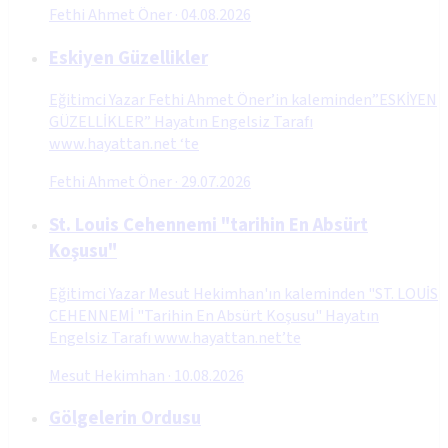
Fethi Ahmet Öner
·
04.08.2026
Eskiyen Güzellikler
Eğitimci Yazar Fethi Ahmet Öner’in kaleminden”ESKİYEN
GÜZELLİKLER” Hayatın Engelsiz Tarafı
www.hayattan.net ‘te
Fethi Ahmet Öner
·
29.07.2026
St. Louis Cehennemi "tarihin En Absürt
Koşusu"
Eğitimci Yazar Mesut Hekimhan'ın kaleminden "ST. LOUİS
CEHENNEMİ "Tarihin En Absürt Koşusu" Hayatın
Engelsiz Tarafı www.hayattan.net’te
Mesut Hekimhan
·
10.08.2026
Gölgelerin Ordusu