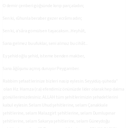
O demir çenberi göğsünde kırıp parçaladın;
Sen ki, rûhunla beraber gezer ecrâmı adın;
Sen ki, a'sâra gömülsen taşacaksın...Heyhât,
Sana gelmez bu ufuklar, seni almaz bu cihât...
Ey şehid oğlu şehid, isteme benden makber,
Sana âğûşunu açmış duruyor Peygamber.
Rabbim şefaatlerinize bizleri nasip eylesin. Seyyidüş-şüheda"
olan Hz. Hamza (r.a) efendimiz önünüzde lider olarak hep daima
gönüllerimizdesiniz. ALLAH tüm şehitlerimizin şehadetlerini
kabul eylesin. Selam Uhud şehitlerine, selam Çanakkale
şehitlerine, selam Malazgirt şehitlerine, selam Dumlupınar
şehitlerine, selam Sakarya şehitlerine, selam Güneydoğu