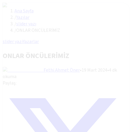
Ana Sayfa
/
Yazılar
/
slider yazı
/
ONLAR ÖNCÜLERİMİZ
slider yazı
Yazarlar
ONLAR ÖNCÜLERİMİZ
Fethi Ahmet Öner
•
19 Mart 2024
•
4
dk
okuma
Paylaş: