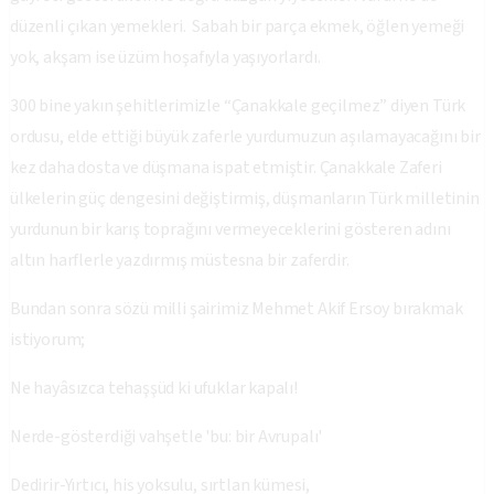
düzenli çıkan yemekleri. Sabah bir parça ekmek, öğlen yemeği
yok, akşam ise üzüm hoşafıyla yaşıyorlardı.
300 bine yakın şehitlerimizle “Çanakkale geçilmez” diyen Türk
ordusu, elde ettiği büyük zaferle yurdumuzun aşılamayacağını bir
kez daha dosta ve düşmana ispat etmiştir. Çanakkale Zaferi
ülkelerin güç dengesini değiştirmiş, düşmanların Türk milletinin
yurdunun bir karış toprağını vermeyeceklerini gösteren adını
altın harflerle yazdırmış müstesna bir zaferdir.
Bundan sonra sözü milli şairimiz Mehmet Akif Ersoy bırakmak
istiyorum;
Ne hayâsızca tehaşşüd ki ufuklar kapalı!
Nerde-gösterdiği vahşetle 'bu: bir Avrupalı'
Dedirir-Yırtıcı, his yoksulu, sırtlan kümesi,