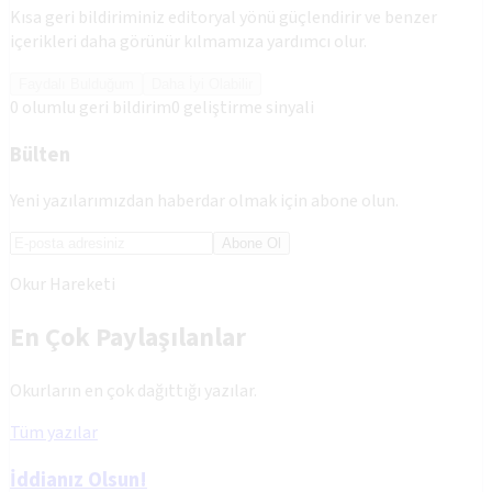
Kısa geri bildiriminiz editoryal yönü güçlendirir ve benzer
içerikleri daha görünür kılmamıza yardımcı olur.
Faydalı Bulduğum
Daha İyi Olabilir
0
olumlu geri bildirim
0
geliştirme sinyali
Bülten
Yeni yazılarımızdan haberdar olmak için abone olun.
Abone Ol
Okur Hareketi
En Çok Paylaşılanlar
Okurların en çok dağıttığı yazılar.
Tüm yazılar
İddianız Olsun!