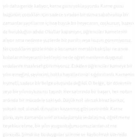
yılı daha geride kalıyor, karne günü yaklaşıyordu. Karne günü
bugünün çocukları için sadece sıradan bir cuma sabahı olup bir
zamanlar yaşıtlarım içinse büyük bir heyecanın, coşkunun, bazen
de burukluğun adıdır. Okullar kapanıyor, öğrenciler karnelerini
alıyor ama nedense yüzlerde bir parıltı veya hüzün göremiyoruz.
Ne çocukların gözlerinde o kocaman meraklı bakışlar ne anne
babaların heyecanlı bekleyişi ne de öğretmenlerin duygusal
vedalarını maalesef göremiyoruz. Eskiden öğrenciler karneye bir
yılın emeğini, sevincini, hatta hayallerimizi sığdırırlardı. Karnenin
kıymeti, sadece bir belge oluşunda değildi. O belge, bir dönemin
veya bir yılın öyküsünü taşırdı. Her satırında bir başarı, her notun
ardında bir mücadele saklıydı. Düşük not alırsak biraz korkar,
yüksek not alırsak dünyaları kazanmış gibi sevinirdik. Karne
günü, aynı zamanda sınıf arkadaşlarıyla vedalaşma, öğretmene
teşekkür etme, bir yılın yorgunluğunu omuzlardan atma
günüydü. Şimdi ise bu duygular silinme ve kaybolmak üzeredir.