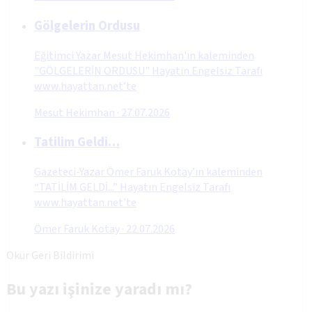
Gölgelerin Ordusu
Eğitimci Yazar Mesut Hekimhan'ın kaleminden
"GÖLGELERİN ORDUSU" Hayatın Engelsiz Tarafı
www.hayattan.net’te
Mesut Hekimhan
·
27.07.2026
Tatilim Geldi…
Gazeteci-Yazar Ömer Faruk Kotay’ın kaleminden
“TATİLİM GELDİ...” Hayatın Engelsiz Tarafı
www.hayattan.net’te
Ömer Faruk Kotay
·
22.07.2026
Okur Geri Bildirimi
Bu yazı işinize yaradı mı?