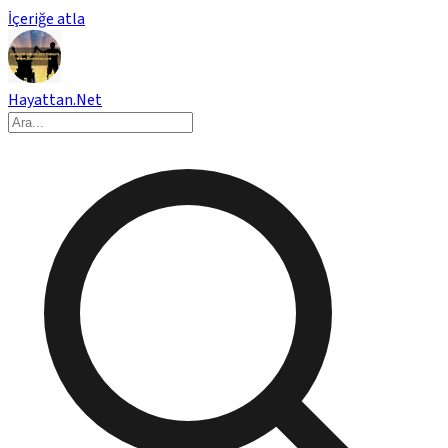
İçeriğe atla
Hayattan.Net