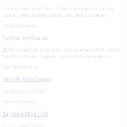
Gazeteci-Yazar Ömer Faruk Kotay’ın kaleminden “İddianız
Olsun!” Hayatın Engelsiz Tarafı www.hayattan.net’te
Ömer Faruk Kotay
İmtihan Ayı Haziran
Eğitimci Yazar Fethi Ahmet Öner’in kaleminden "İMTİHAN AYI
HAZİRAN" Hayatın Engelsiz Tarafı www.hayattan.net’te
Fethi Ahmet Öner
Tübitak 4005 Tamam
TÜBİTAK 4005 TAMAM
Ömer Faruk Kotay
Taydaş'a Büyük İlgi
TAYDAŞ'A BÜYÜK İLGİ