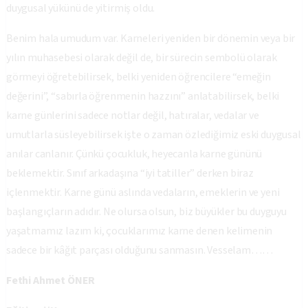
duygusal yükünü de yitirmiş oldu.
Benim hala umudum var. Karneleri yeniden bir dönemin veya bir
yılın muhasebesi olarak değil de, bir sürecin sembolü olarak
görmeyi öğretebilirsek, belki yeniden öğrencilere “emeğin
değerini”, “sabırla öğrenmenin hazzını” anlatabilirsek, belki
karne günlerini sadece notlar değil, hatıralar, vedalar ve
umutlarla süsleyebilirsek işte o zaman özlediğimiz eski duygusal
anılar canlanır. Çünkü çocukluk, heyecanla karne gününü
beklemektir. Sınıf arkadaşına “iyi tatiller” derken biraz
içlenmektir. Karne günü aslında vedaların, emeklerin ve yeni
başlangıçların adıdır. Ne olursa olsun, biz büyükler bu duyguyu
yaşatmamız lazım ki, çocuklarımız karne denen kelimenin
sadece bir kâğıt parçası olduğunu sanmasın. Vesselam……
Fethi Ahmet ÖNER