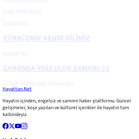
Ömer Faruk Kotay
Önceki Yazı
TÜRKÇEMİZ KENDİ DİLİMİZ
Sonraki Yazı
ZAMANDA YOLCULUK ZAMANI-21
←
Fethi Ahmet Öner
tüm yazıları
Hayattan.Net
Hayatın içinden, engelsiz ve samimi haber platformu. Güncel
gelişmeler, köşe yazıları ve kültürel içerikler ile hayatın tam
kalbindeyiz.