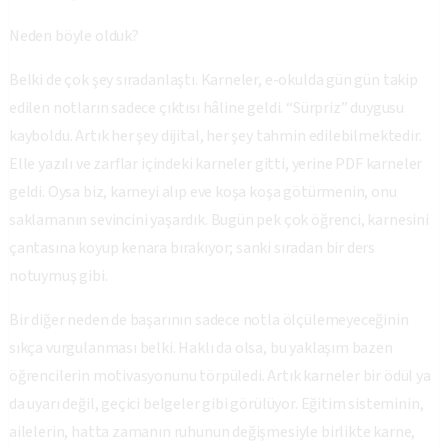
Neden böyle olduk?
Belki de çok şey sıradanlaştı. Karneler, e-okulda gün gün takip
edilen notların sadece çıktısı hâline geldi. “Sürpriz” duygusu
kayboldu. Artık her şey dijital, her şey tahmin edilebilmektedir.
Elle yazılı ve zarflar içindeki karneler gitti, yerine PDF karneler
geldi. Oysa biz, karneyi alıp eve koşa koşa götürmenin, onu
saklamanın sevincini yaşardık. Bugün pek çok öğrenci, karnesini
çantasına koyup kenara bırakıyor; sanki sıradan bir ders
notuymuş gibi.
Bir diğer neden de başarının sadece notla ölçülemeyeceğinin
sıkça vurgulanması belki. Haklı da olsa, bu yaklaşım bazen
öğrencilerin motivasyonunu törpüledi. Artık karneler bir ödül ya
da uyarı değil, geçici belgeler gibi görülüyor. Eğitim sisteminin,
ailelerin, hatta zamanın ruhunun değişmesiyle birlikte karne,