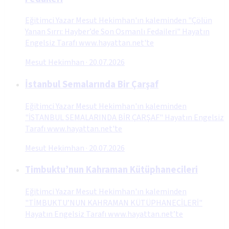
Eğitimci Yazar Mesut Hekimhan'ın kaleminden "Çölün
Yanan Sırrı: Hayber’de Son Osmanlı Fedaileri" Hayatın
Engelsiz Tarafı www.hayattan.net'te
Mesut Hekimhan
·
20.07.2026
İstanbul Semalarında Bir Çarşaf
Eğitimci Yazar Mesut Hekimhan'ın kaleminden
"İSTANBUL SEMALARINDA BİR ÇARŞAF" Hayatın Engelsiz
Tarafı www.hayattan.net'te
Mesut Hekimhan
·
20.07.2026
Timbuktu’nun Kahraman Kütüphanecileri
Eğitimci Yazar Mesut Hekimhan'ın kaleminden
"TİMBUKTU’NUN KAHRAMAN KÜTÜPHANECİLERİ"
Hayatın Engelsiz Tarafı www.hayattan.net’te