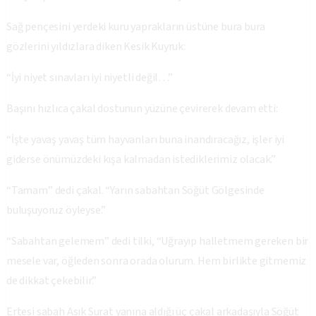
Sağ pençesini yerdeki kuru yaprakların üstüne bura bura
gözlerini yıldızlara diken Kesik Kuyruk:
“İyi niyet sınavları iyi niyetli değil…”
Başını hızlıca çakal dostunun yüzüne çevirerek devam etti:
“İşte yavaş yavaş tüm hayvanları buna inandıracağız, işler iyi
giderse önümüzdeki kışa kalmadan istediklerimiz olacak.”
“Tamam” dedi çakal. “Yarın sabahtan Söğüt Gölgesinde
buluşuyoruz öyleyse.”
“Sabahtan gelemem” dedi tilki, “Uğrayıp halletmem gereken bir
mesele var, öğleden sonra orada olurum. Hem birlikte gitmemiz
de dikkat çekebilir.”
Ertesi sabah Asık Surat yanına aldığı üç çakal arkadaşıyla Söğüt