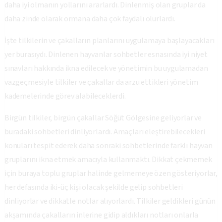
daha iyi olmanın yollarını ararlardı. Dinlenmiş olan gruplar da
daha zinde olarak ormana daha çok faydalı olurlardı.
İşte tilkilerin ve çakalların planlarını uygulamaya başlayacakları
yer burasıydı. Dinlenen hayvanlar sohbetler esnasında iyi niyet
sınavları hakkında ikna edilecek ve yönetimin bu uygulamadan
vazgeçmesiyle tilkiler ve çakallar da arzu ettikleri yönetim
kademelerinde görev alabileceklerdi.
Birgün tilkiler, birgün çakallar Söğüt Gölgesine geliyorlar ve
buradaki sohbetleri dinliyorlardı. Amaçları eleştirebilecekleri
konuları tespit ederek daha sonraki sohbetlerinde farklı hayvan
gruplarını ikna etmek amacıyla kullanmaktı. Dikkat çekmemek
için buraya toplu gruplar halinde gelmemeye özen gösteriyorlar,
her defasında iki-üç kişi olacak şekilde gelip sohbetleri
dinliyorlar ve dikkatle notlar alıyorlardı. Tilkiler geldikleri günün
akşamında çakalların inlerine gidip aldıkları notları onlarla