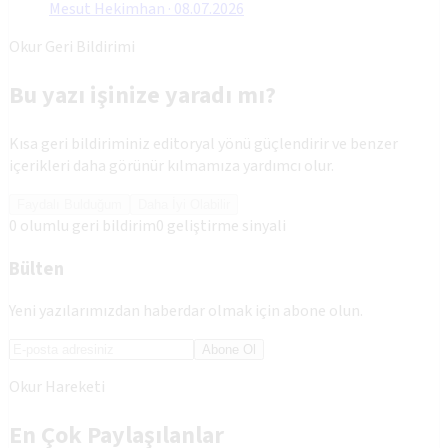
Mesut Hekimhan
·
08.07.2026
Okur Geri Bildirimi
Bu yazı işinize yaradı mı?
Kısa geri bildiriminiz editoryal yönü güçlendirir ve benzer
içerikleri daha görünür kılmamıza yardımcı olur.
Faydalı Bulduğum
Daha İyi Olabilir
0
olumlu geri bildirim
0
geliştirme sinyali
Bülten
Yeni yazılarımızdan haberdar olmak için abone olun.
Abone Ol
Okur Hareketi
En Çok Paylaşılanlar