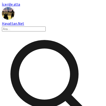
İçeriğe atla
Hayattan.Net