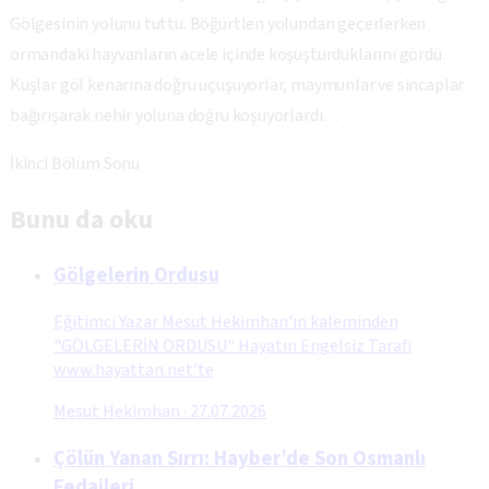
Gölgesinin yolunu tuttu. Böğürtlen yolundan geçerlerken
ormandaki hayvanların acele içinde koşuşturduklarını gördü.
Kuşlar göl kenarına doğru uçuşuyorlar, maymunlar ve sincaplar
bağırışarak nehir yoluna doğru koşuyorlardı…
İkinci Bölüm Sonu
Bunu da oku
Gölgelerin Ordusu
Eğitimci Yazar Mesut Hekimhan'ın kaleminden
"GÖLGELERİN ORDUSU" Hayatın Engelsiz Tarafı
www.hayattan.net’te
Mesut Hekimhan
·
27.07.2026
Çölün Yanan Sırrı: Hayber’de Son Osmanlı
Fedaileri