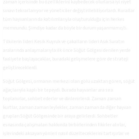
zaman içerisinde bu özelliklerini kaybedecek olurlarsa iyi niyet
sınavı tekrarlanıyor ve yöneticiler değiştirilebiliyorlardı. Kurallar
tüm hayvanların da katılımlarıyla oluşturulduğu için herkes
memnundu. Şimdiye kadar da böyle bir durum yaşanmamıştı.
Tilkilerin lideri Kesik Kuyruk ve çakalların lideri Asık Suratın
aralarında anlaşmalarıyla ilk önce Söğüt Gölgesi denilen yerde
faaliyete başlayacaklar, buradaki gelişmelere göre de strateji
geliştireceklerdi.
Söğüt Gölgesi, ormanın merkezi olan gölü uzaktan gören, söğüt
ağaçlarıyla kaplı bir tepeydi. Burada hayvanlar ara sıra
toplanırlar, sohbet ederler ve dinlenirlerdi. Zaman zaman
kurtlar, zaman zaman leylekler, zaman zaman da diğer hayvan
grupları Söğüt Gölgesinde bir araya gelirlerdi. Sohbetler
esnasında çalışmaları hakkında birbirlerinden fikirler alırlar,
işlerindeki aksayan yönleri nasıl düzelteceklerini tartışırlar ve