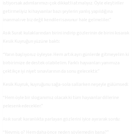
istiyorsak adımlarımızı çok dikkatli atmalıyız. Öyle eleştiriler
getirmeliyiz ki hayvanlar bazı şeylerin yanlış yapıldığına
inanmalı ve biz değil kendileri savunur hale gelmeliler.”
Asık Surat kulaklarından birini indirip gözlerinin de birini kısarak
Kesik Kuyruğun yüzüne baktı:
“Yarın başlıyoruz öyleyse. Hem artık ayrı günlerde gitmeyelim ki
birbirimize de destek olabilelim. Farklı hayvanları yanımıza
çektikçe iyi niyet sınavlarının da sonu gelecektir.”
Kesik Kuyruk, kuyruğunu sağa-sola sallarken neşeyle gülümsedi:
“Hem öyle bir sloganımız olacak ki tüm hayvanlar dillerine
pelesenk edecekler.”
Asık surat karanlıkta parlayan gözlerini iyice ayırarak sordu:
“Neymiş o? Hem daha önce neden söylemedin bana?”