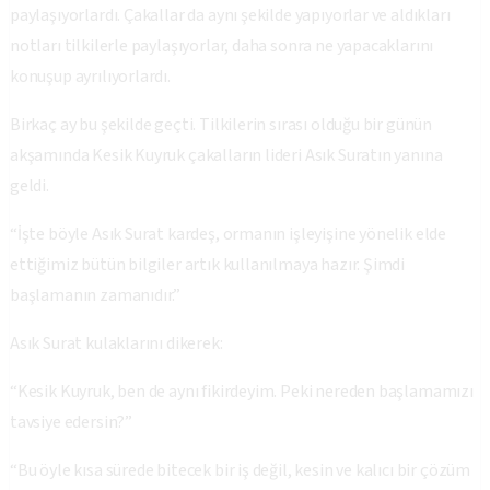
paylaşıyorlardı. Çakallar da aynı şekilde yapıyorlar ve aldıkları
notları tilkilerle paylaşıyorlar, daha sonra ne yapacaklarını
konuşup ayrılıyorlardı.
Birkaç ay bu şekilde geçti. Tilkilerin sırası olduğu bir günün
akşamında Kesik Kuyruk çakalların lideri Asık Suratın yanına
geldi.
“İşte böyle Asık Surat kardeş, ormanın işleyişine yönelik elde
ettiğimiz bütün bilgiler artık kullanılmaya hazır. Şimdi
başlamanın zamanıdır.”
Asık Surat kulaklarını dikerek:
“Kesik Kuyruk, ben de aynı fikirdeyim. Peki nereden başlamamızı
tavsiye edersin?”
“Bu öyle kısa sürede bitecek bir iş değil, kesin ve kalıcı bir çözüm