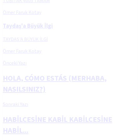
TÜBİTAK 4005 TAMAM
Ömer Faruk Kotay
Taydaş'a Büyük İlgi
TAYDAŞ'A BÜYÜK İLGİ
Ömer Faruk Kotay
Önceki Yazı
HOLA, CÓMO ESTÁS (MERHABA,
NASILSINIZ?)
Sonraki Yazı
HABİLCESİNE KABİL KABİLCESİNE
HABİL...