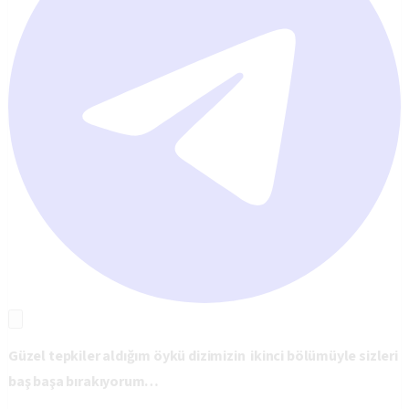
Güzel tepkiler aldığım öykü dizimizin ikinci bölümüyle sizleri
baş başa bırakıyorum…