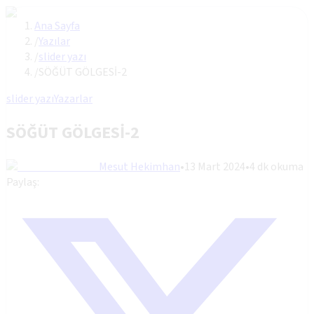
Ana Sayfa
/
Yazılar
/
slider yazı
/
SÖĞÜT GÖLGESİ-2
slider yazı
Yazarlar
SÖĞÜT GÖLGESİ-2
Mesut Hekimhan
•
13 Mart 2024
•
4
dk okuma
Paylaş: