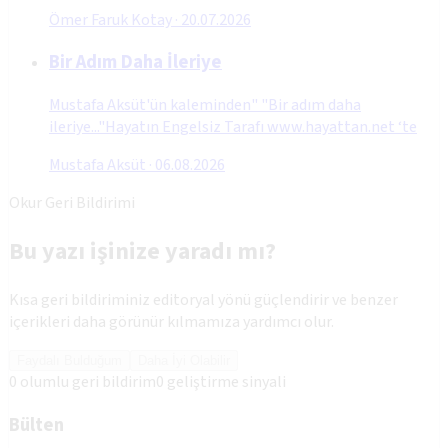
Ömer Faruk Kotay
·
20.07.2026
Bir Adım Daha İleriye
Mustafa Aksüt'ün kaleminden" "Bir adım daha
ileriye..."Hayatın Engelsiz Tarafı www.hayattan.net ‘te
Mustafa Aksüt
·
06.08.2026
Okur Geri Bildirimi
Bu yazı işinize yaradı mı?
Kısa geri bildiriminiz editoryal yönü güçlendirir ve benzer
içerikleri daha görünür kılmamıza yardımcı olur.
Faydalı Bulduğum
Daha İyi Olabilir
0
olumlu geri bildirim
0
geliştirme sinyali
Bülten