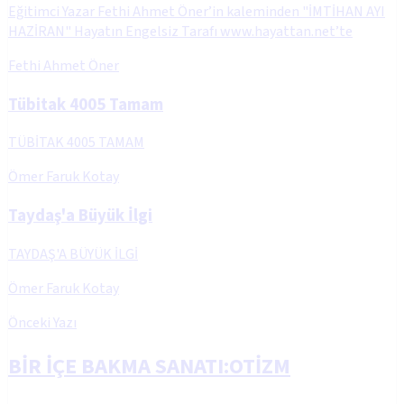
Eğitimci Yazar Fethi Ahmet Öner’in kaleminden "İMTİHAN AYI
HAZİRAN" Hayatın Engelsiz Tarafı www.hayattan.net’te
Fethi Ahmet Öner
Tübitak 4005 Tamam
TÜBİTAK 4005 TAMAM
Ömer Faruk Kotay
Taydaş'a Büyük İlgi
TAYDAŞ'A BÜYÜK İLGİ
Ömer Faruk Kotay
Önceki Yazı
BİR İÇE BAKMA SANATI:OTİZM