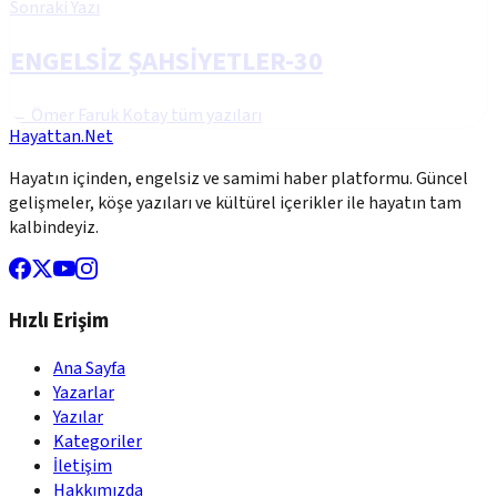
Sonraki Yazı
ENGELSİZ ŞAHSİYETLER-30
←
Ömer Faruk Kotay
tüm yazıları
Hayattan.Net
Hayatın içinden, engelsiz ve samimi haber platformu. Güncel
gelişmeler, köşe yazıları ve kültürel içerikler ile hayatın tam
kalbindeyiz.
Hızlı Erişim
Ana Sayfa
Yazarlar
Yazılar
Kategoriler
İletişim
Hakkımızda