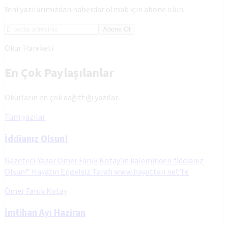
Yeni yazılarımızdan haberdar olmak için abone olun.
Abone Ol
Okur Hareketi
En Çok Paylaşılanlar
Okurların en çok dağıttığı yazılar.
Tüm yazılar
İddianız Olsun!
Gazeteci-Yazar Ömer Faruk Kotay’ın kaleminden “İddianız
Olsun!” Hayatın Engelsiz Tarafı www.hayattan.net’te
Ömer Faruk Kotay
İmtihan Ayı Haziran