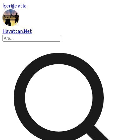
İçeriğe atla
Hayattan.Net