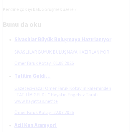
Kendine çok iyi bak. Görüşmek üzere ?
Bunu da oku
Sivaslılar Büyük Buluşmaya Hazırlanıyor
SİVASLILAR BÜYÜK BULUŞMAYA HAZIRLANIYOR
Ömer Faruk Kotay
·
01.08.2026
Tatilim Geldi…
Gazeteci-Yazar Ömer Faruk Kotay’ın kaleminden
“TATİLİM GELDİ...” Hayatın Engelsiz Tarafı
www.hayattan.net’te
Ömer Faruk Kotay
·
22.07.2026
Acil Kan Aranıyor!