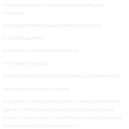
İlişki kurduğunuz kişi sizi devamlı manipüle edip, yalan
söylüyorsa,
Ani duygu patlamaları yaşayıp moralinizi bozuyorsa,
İki yüzlülük yapıyorsa,
Hep olumsuz söylemlerde bulunuyorsa,
Hayır‘ı kabul etmiyorsa,
Negatif bir olay çıkartıp hiçbir şey olmamış gibi davranıyorsa,
Kendi suçunu asla kabul etmiyorsa,
Bu özelliklere sahip olan birey toksit insandır kıymetli dostum.
Eğer senin de hayatında böyle enerjini emen insanlar varsa
hemen onlardan uzaklaş ve pozitif yaşamını huzurla harmanla.
Böylesi sana daha iyi gelecek inan bana ?