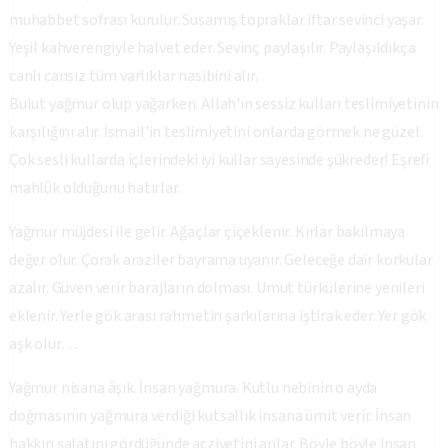
muhabbet sofrası kurulur. Susamış topraklar iftar sevinci yaşar.
Yeşil kahverengiyle halvet eder. Sevinç paylaşılır. Paylaşıldıkça
canlı cansız tüm varlıklar nasibini alır.
Bulut yağmur olup yağarken. Allah'ın sessiz kulları teslimiyetinin
karşılığını alır. İsmail'in teslimiyetini onlarda görmek ne güzel.
Çok sesli kullarda içlerindeki iyi kullar sayesinde şükreder! Eşrefi
mahlûk olduğunu hatırlar.
Yağmur müjdesi ile gelir. Ağaçlar çiçeklenir. Kırlar bakılmaya
değer olur. Çorak araziler bayrama uyanır. Geleceğe dair korkular
azalır. Güven verir barajların dolması. Umut türkülerine yenileri
eklenir. Yerle gök arası rahmetin şarkılarına iştirak eder. Yer gök
aşk olur…
Yağmur nisana âşık. İnsan yağmura. Kutlu nebinin o ayda
doğmasının yağmura verdiği kutsallık insana ümit verir. İnsan
hakkın salatını gördüğünde acziyetini anlar. Böyle böyle insan