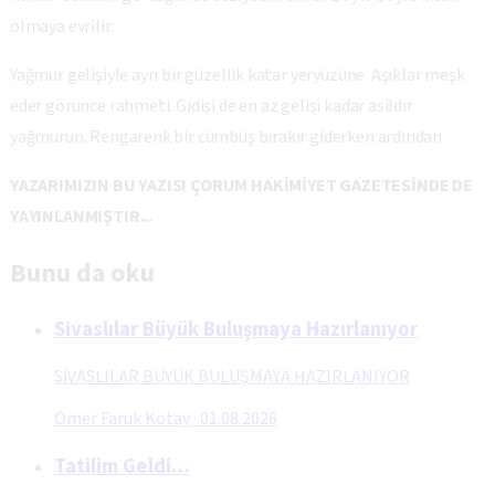
olmaya evrilir.
Yağmur gelişiyle ayrı bir güzellik katar yeryüzüne. Aşıklar meşk
eder görünce rahmeti. Gidişi de en az gelişi kadar asildir
yağmurun. Rengarenk bir cümbüş bırakır giderken ardından.
YAZARIMIZIN BU YAZISI ÇORUM HAKİMİYET GAZETESİNDE DE
YAYINLANMIŞTIR...
Bunu da oku
Sivaslılar Büyük Buluşmaya Hazırlanıyor
SİVASLILAR BÜYÜK BULUŞMAYA HAZIRLANIYOR
Ömer Faruk Kotay
·
01.08.2026
Tatilim Geldi…