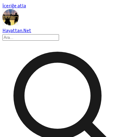
İçeriğe atla
Hayattan.Net