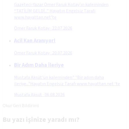
Gazeteci-Yazar Ömer Faruk Kotay’ın kaleminden
“TATİLİM GELDİ...” Hayatın Engelsiz Tarafı
www.hayattan.net’te
Ömer Faruk Kotay
·
22.07.2026
Acil Kan Aranıyor!
Ömer Faruk Kotay
·
20.07.2026
Bir Adım Daha İleriye
Mustafa Aksüt'ün kaleminden" "Bir adım daha
ileriye..."Hayatın Engelsiz Tarafı www.hayattan.net ‘te
Mustafa Aksüt
·
06.08.2026
Okur Geri Bildirimi
Bu yazı işinize yaradı mı?