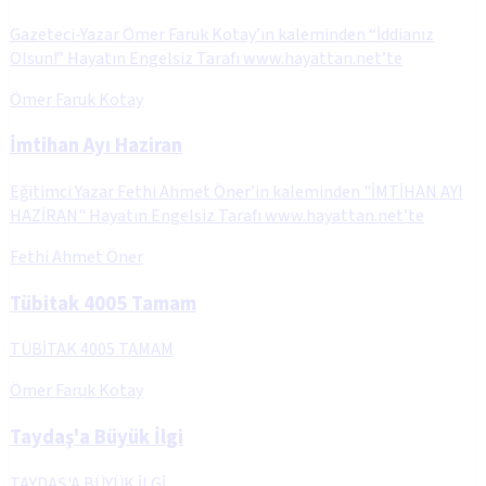
Gazeteci-Yazar Ömer Faruk Kotay’ın kaleminden “İddianız
Olsun!” Hayatın Engelsiz Tarafı www.hayattan.net’te
Ömer Faruk Kotay
İmtihan Ayı Haziran
Eğitimci Yazar Fethi Ahmet Öner’in kaleminden "İMTİHAN AYI
HAZİRAN" Hayatın Engelsiz Tarafı www.hayattan.net’te
Fethi Ahmet Öner
Tübitak 4005 Tamam
TÜBİTAK 4005 TAMAM
Ömer Faruk Kotay
Taydaş'a Büyük İlgi
TAYDAŞ'A BÜYÜK İLGİ