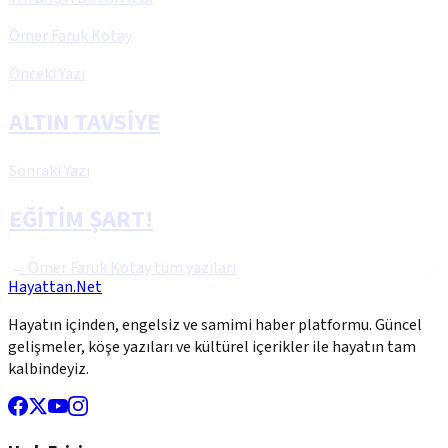
Ömer Faruk Kotay
Önceki Yazı
ALTIN TAVSİYE
Sonraki Yazı
EĞİTİM ŞART!
←
Ömer Faruk Kotay
tüm yazıları
Hayattan.Net
Hayatın içinden, engelsiz ve samimi haber platformu. Güncel
gelişmeler, köşe yazıları ve kültürel içerikler ile hayatın tam
kalbindeyiz.