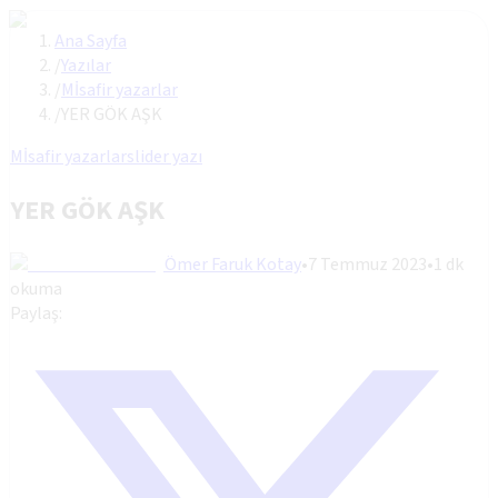
Ana Sayfa
/
Yazılar
/
Mİsafir yazarlar
/
YER GÖK AŞK
Mİsafir yazarlar
slider yazı
YER GÖK AŞK
Ömer Faruk Kotay
•
7 Temmuz 2023
•
1
dk
okuma
Paylaş: