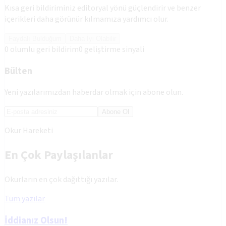
Kısa geri bildiriminiz editoryal yönü güçlendirir ve benzer
içerikleri daha görünür kılmamıza yardımcı olur.
Faydalı Bulduğum
Daha İyi Olabilir
0
olumlu geri bildirim
0
geliştirme sinyali
Bülten
Yeni yazılarımızdan haberdar olmak için abone olun.
Abone Ol
Okur Hareketi
En Çok Paylaşılanlar
Okurların en çok dağıttığı yazılar.
Tüm yazılar
İddianız Olsun!