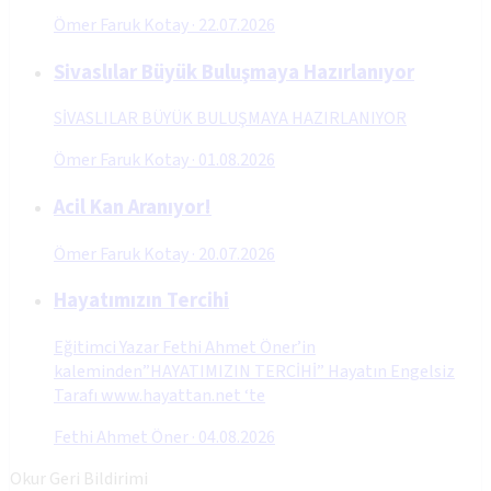
Ömer Faruk Kotay
·
22.07.2026
Sivaslılar Büyük Buluşmaya Hazırlanıyor
SİVASLILAR BÜYÜK BULUŞMAYA HAZIRLANIYOR
Ömer Faruk Kotay
·
01.08.2026
Acil Kan Aranıyor!
Ömer Faruk Kotay
·
20.07.2026
Hayatımızın Tercihi
Eğitimci Yazar Fethi Ahmet Öner’in
kaleminden”HAYATIMIZIN TERCİHİ” Hayatın Engelsiz
Tarafı www.hayattan.net ‘te
Fethi Ahmet Öner
·
04.08.2026
Okur Geri Bildirimi