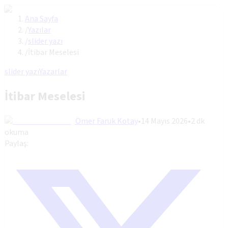
Ana Sayfa
/
Yazılar
/
slider yazı
/
İtibar Meselesi
slider yazı
Yazarlar
İtibar Meselesi
Ömer Faruk Kotay
•
14 Mayıs 2026
•
2
dk
okuma
Paylaş: