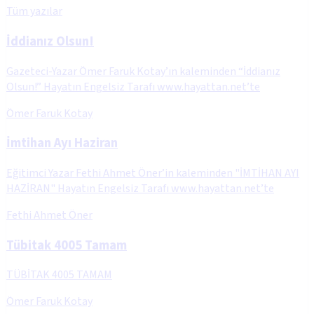
Tüm yazılar
İddianız Olsun!
Gazeteci-Yazar Ömer Faruk Kotay’ın kaleminden “İddianız
Olsun!” Hayatın Engelsiz Tarafı www.hayattan.net’te
Ömer Faruk Kotay
İmtihan Ayı Haziran
Eğitimci Yazar Fethi Ahmet Öner’in kaleminden "İMTİHAN AYI
HAZİRAN" Hayatın Engelsiz Tarafı www.hayattan.net’te
Fethi Ahmet Öner
Tübitak 4005 Tamam
TÜBİTAK 4005 TAMAM
Ömer Faruk Kotay