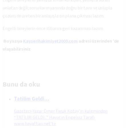
Engelli bireylerin yalnızca sorun konuşan, yalnızca sorun
anlatan değil; sorunların yanında doğru bir tavır ve üslupla
çözüm de üreten bir anlayışla ön plana çıkması lazım.
Engelli bireylerin önce itibarını geri kazanması lazım.
Bu yazıya
Kayserihakimiyet2000.com
adresi üzerinden ’de
ulaşabilirsiniz
Bunu da oku
Tatilim Geldi…
Gazeteci-Yazar Ömer Faruk Kotay’ın kaleminden
“TATİLİM GELDİ...” Hayatın Engelsiz Tarafı
www.hayattan.net’te