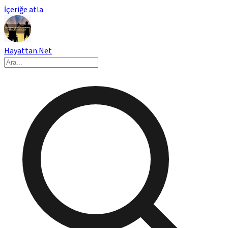
İçeriğe atla
Hayattan.Net