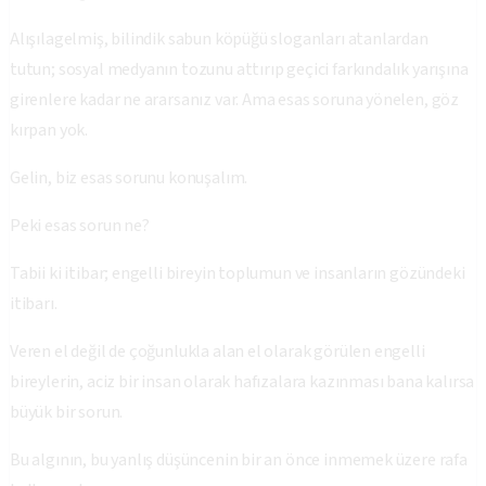
Alışılagelmiş, bilindik sabun köpüğü sloganları atanlardan
tutun; sosyal medyanın tozunu attırıp geçici farkındalık yarışına
girenlere kadar ne ararsanız var. Ama esas soruna yönelen, göz
kırpan yok.
Gelin, biz esas sorunu konuşalım.
Peki esas sorun ne?
Tabii ki itibar; engelli bireyin toplumun ve insanların gözündeki
itibarı.
Veren el değil de çoğunlukla alan el olarak görülen engelli
bireylerin, aciz bir insan olarak hafızalara kazınması bana kalırsa
büyük bir sorun.
Bu algının, bu yanlış düşüncenin bir an önce inmemek üzere rafa