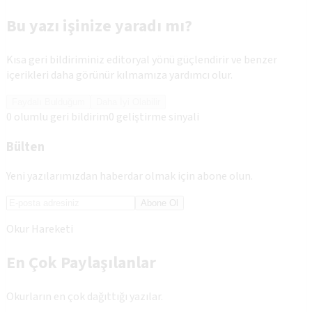
Bu yazı işinize yaradı mı?
Kısa geri bildiriminiz editoryal yönü güçlendirir ve benzer
içerikleri daha görünür kılmamıza yardımcı olur.
Faydalı Bulduğum
Daha İyi Olabilir
0
olumlu geri bildirim
0
geliştirme sinyali
Bülten
Yeni yazılarımızdan haberdar olmak için abone olun.
Abone Ol
Okur Hareketi
En Çok Paylaşılanlar
Okurların en çok dağıttığı yazılar.