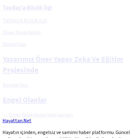
Taydaş'a Büyük İlgi
TAYDAŞ'A BÜYÜK İLGİ
Ömer Faruk Kotay
Önceki Yazı
Yazarımız Öner Yapay Zeka Ve Eğitim
Projesinde
Sonraki Yazı
Engel Olanlar
←
Ömer Faruk Kotay
tüm yazıları
Hayattan.Net
Hayatın içinden, engelsiz ve samimi haber platformu. Güncel