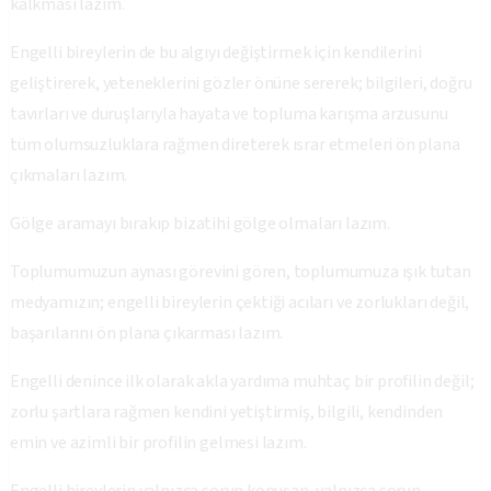
kalkması lazım.
Engelli bireylerin de bu algıyı değiştirmek için kendilerini
geliştirerek, yeteneklerini gözler önüne sererek; bilgileri, doğru
tavırları ve duruşlarıyla hayata ve topluma karışma arzusunu
tüm olumsuzluklara rağmen direterek ısrar etmeleri ön plana
çıkmaları lazım.
Gölge aramayı bırakıp bizatihi gölge olmaları lazım.
Toplumumuzun aynası görevini gören, toplumumuza ışık tutan
medyamızın; engelli bireylerin çektiği acıları ve zorlukları değil,
başarılarını ön plana çıkarması lazım.
Engelli denince ilk olarak akla yardıma muhtaç bir profilin değil;
zorlu şartlara rağmen kendini yetiştirmiş, bilgili, kendinden
emin ve azimli bir profilin gelmesi lazım.