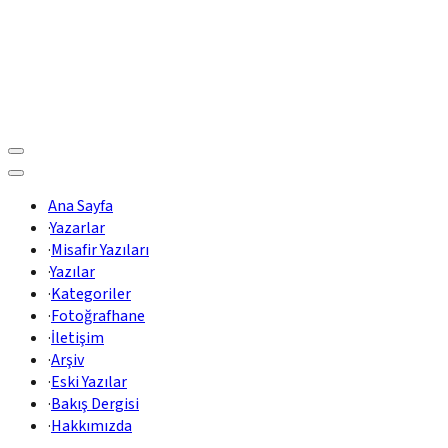
Ana Sayfa
·
Yazarlar
·
Misafir Yazıları
·
Yazılar
·
Kategoriler
·
Fotoğrafhane
·
İletişim
·
Arşiv
·
Eski Yazılar
·
Bakış Dergisi
·
Hakkımızda